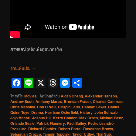
ภาพแคป
(คลิกเพื่อดูขนาดจริง)
อ่านเพิ่มเติม
→
Facebook
Line
X
Threads
Messenger
Share
โพสท์ใน
Movies
|
ติดป้ายกำกับ
Aidan Cheng
,
Alexander Hanson
,
Andrew Scott
,
Anthony Maras
,
Brendan Fraser
,
Charles Camrose
,
Chris Messina
,
Con O'Neill
,
Crispin Letts
,
Damian Lewis
,
Daniel
Quinn-Toye
,
Drama
,
Harrison Osterfield
,
History
,
John Schwab
,
Jojo Macari
,
Joshua Hill
,
Kerry Condon
,
Max Croes
,
Michael Benz
,
Orlando Seale
,
Patrick Flannery
,
Paul Bailey
,
Pedro Leandro
,
Pressure
,
Richard Clothier
,
Robert Portal
,
Roseanna Brown
,
Sebastian Orozco
,
Tamsin Topolski
,
Taylor Uttley
,
Thai Sub
,