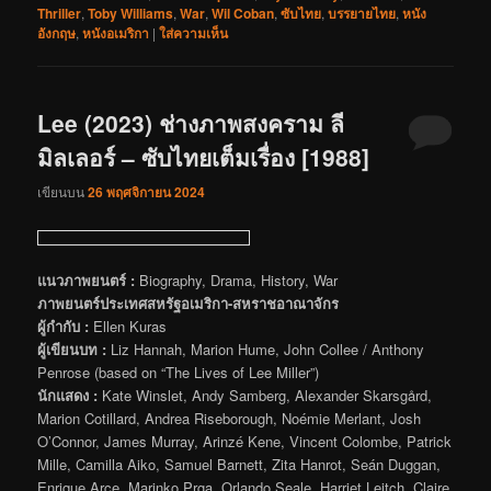
Thriller
,
Toby Williams
,
War
,
Wil Coban
,
ซับไทย
,
บรรยายไทย
,
หนัง
อังกฤษ
,
หนังอเมริกา
|
ใส่ความเห็น
Lee (2023) ช่างภาพสงคราม ลี
มิลเลอร์ – ซับไทยเต็มเรื่อง [1988]
เขียนบน
26 พฤศจิกายน 2024
แนวภาพยนตร์ :
Biography, Drama, History, War
ภาพยนตร์ประเทศสหรัฐอเมริกา-สหราชอาณาจักร
ผู้กำกับ :
Ellen Kuras
ผู้เขียนบท :
Liz Hannah, Marion Hume, John Collee / Anthony
Penrose (based on “The Lives of Lee Miller”)
นักแสดง :
Kate Winslet, Andy Samberg, Alexander Skarsgård,
Marion Cotillard, Andrea Riseborough, Noémie Merlant, Josh
O’Connor, James Murray, Arinzé Kene, Vincent Colombe, Patrick
Mille, Camilla Aiko, Samuel Barnett, Zita Hanrot, Seán Duggan,
Enrique Arce, Marinko Prga, Orlando Seale, Harriet Leitch, Claire