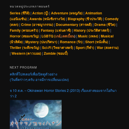
หมวดหมู่ประเภทภาพยนตร์
Series (ซีรีส์)
|
Action (บู๊)
|
Adventure (ผจญภัย)
|
Animation
(แอนิเมชัน)
|
Awards (หนังชิงรางวัล)
|
Biography (ชีวประวัติ)
|
Comedy
(ตลก)
|
Crime (อาชญากรรม)
|
Documentary (สารคดี)
|
Drama (ชีวิต)
|
Family (ครอบครัว)
|
Fantasy (แฟนตาซี)
|
History (ประวัติศาสตร์)
|
Horror (สยองขวัญ)
|
LGBTQ (
เกย์
,
เลสเบี้ยน
)
|
Music (เพลง)
|
Musical
(มิวสิคัล)
|
Mystery (ปมปริศนา)
|
Romance (รัก)
|
Short (หนังสั้น)
|
Thriller (ระทึกขวัญ)
|
Sci-Fi (วิทยาศาสตร์)
|
Sport (กีฬา)
|
War (สงคราม)
|
Western (คาวบอย)
|
Zombie (ซอมบี้)
NEXT PROGRAM
คลิกที่โปสเตอร์เพื่อเปิดดูตัวอย่าง
(วันที่คร่าวๆ ครับ อาจมีการเปลี่ยนแปลง)
จ 10 ส.ค. – Okinawan Horror Stories 2 (2013) เรื่องเล่าสยองจากโอกินา
ว่า 2