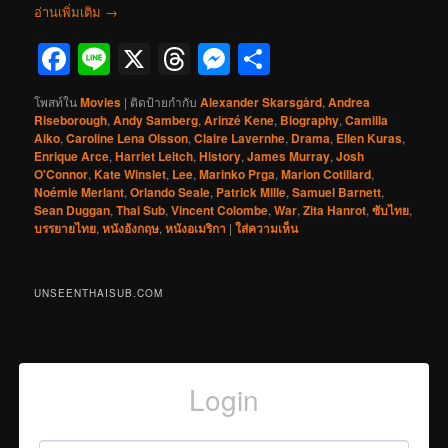
อ่านเพิ่มเติม
→
Facebook
Line
X
Threads
Messenger
Share
โพสท์ใน
Movies
|
ติดป้ายกำกับ
Alexander Skarsgård
,
Andrea
Riseborough
,
Andy Samberg
,
Arinzé Kene
,
Biography
,
Camilla
Aiko
,
Caroline Lena Olsson
,
Claire Lavernhe
,
Drama
,
Ellen Kuras
,
Enrique Arce
,
Harriet Leitch
,
History
,
James Murray
,
Josh
O'Connor
,
Kate Winslet
,
Lee
,
Marinko Prga
,
Marion Cotillard
,
Noémie Merlant
,
Orlando Seale
,
Patrick Mille
,
Samuel Barnett
,
Sean Duggan
,
Thai Sub
,
Vincent Colombe
,
War
,
Zita Hanrot
,
ซับไทย
,
บรรยายไทย
,
หนังอังกฤษ
,
หนังอเมริกา
|
ใส่ความเห็น
UNSEENTHAISUB.COM
Login