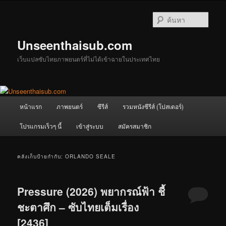
ข้าม
ข้าม
ไป
ไป
ค้นหา
ยัง
บทความ
เนื้อหา
รอง
Unseenthaisub.com
หลัก
เว็บแปลซับไทยภาพยนตร์ที่ไม่ได้เข้าฉายในประเทศไทย
เมนู
หน้าแรก
ภาพยนตร์
ซีรีส์
รวมหนังซีรีส์ (โปสเตอร์)
หลัก
โปรแกรมเร็วๆ นี้
เข้าสู่ระบบ
สมัครสมาชิก
คลังเก็บป้ายกำกับ:
ORLANDO SEALE
Pressure (2026) พยากรณ์ฟ้า ชี้
ชะตาศึก – ซับไทยเต็มเรื่อง
[2436]