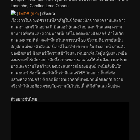
Lavernhe, Caroline Lena Olsson
|
IMDB (6.9)
|
เรื่องย่อ
เรื่องราวในช่วงทศวรรษที่สำคัญในชีวิตของนักข่าวสงครามและช่าง
ภาพชาวอเมริกันอย่าง ลี มิลเลอร์ (แสดงโดย เคท วินสเลต) ความ
สามารถพิเศษและความพากเพียรที่ไม่ลดละของมิลเลอร์ ทำให้เกิด
ภาพสงครามที่น่าจดจำที่สุดในศตวรรษที่ 20 ซึ่งรวมถึงภาพอันเป็น
สัญลักษณ์ของตัวมิลเลอร์เองที่โพสต์ท่าท้าทายในอ่างอาบน้ำส่วนตัว
ของฮิตเลอร์ มิลเลอร์มีความเข้าใจและเห็นอกเห็นใจผู้หญิงและเหยื่อ
สงครามที่ไร้เสียงอย่างลึกซึ้ง ภาพของเธอแสดงให้เห็นถึงความเปราะ
บางและความโหดร้ายของประสบการณ์ของมนุษย์ เหนือสิ่งอื่นใด
ภาพยนตร์เรื่องนี้แสดงให้เห็นว่ามิลเลอร์ใช้ชีวิตอย่างเต็มที่เพื่อ
แสวงหาความจริง ซึ่งเธอต้องจ่ายราคาที่แพงมากเพื่อแลกกับความ
จริง ทำให้เธอต้องเผชิญกับความลับในวัยเด็กที่ฝังลึกและเจ็บปวด
ตัวอย่างซับไทย