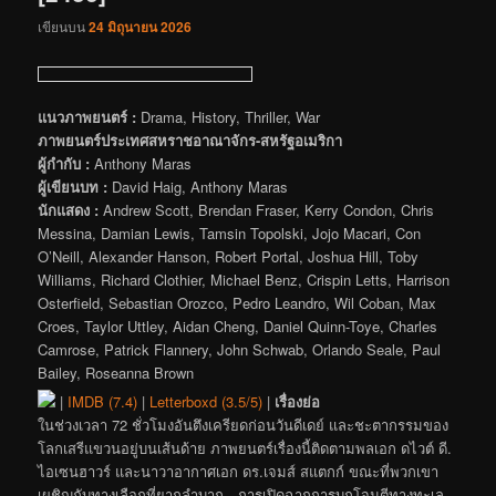
เขียนบน
24 มิถุนายน 2026
แนวภาพยนตร์ :
Drama, History, Thriller, War
ภาพยนตร์ประเทศสหราชอาณาจักร-สหรัฐอเมริกา
ผู้กำกับ :
Anthony Maras
ผู้เขียนบท :
David Haig, Anthony Maras
นักแสดง :
Andrew Scott, Brendan Fraser, Kerry Condon, Chris
Messina, Damian Lewis, Tamsin Topolski, Jojo Macari, Con
O’Neill, Alexander Hanson, Robert Portal, Joshua Hill, Toby
Williams, Richard Clothier, Michael Benz, Crispin Letts, Harrison
Osterfield, Sebastian Orozco, Pedro Leandro, Wil Coban, Max
Croes, Taylor Uttley, Aidan Cheng, Daniel Quinn-Toye, Charles
Camrose, Patrick Flannery, John Schwab, Orlando Seale, Paul
Bailey, Roseanna Brown
|
IMDB (7.4)
|
Letterboxd (3.5/5)
|
เรื่องย่อ
ในช่วงเวลา 72 ชั่วโมงอันตึงเครียดก่อนวันดีเดย์ และชะตากรรมของ
โลกเสรีแขวนอยู่บนเส้นด้าย ภาพยนตร์เรื่องนี้ติดตามพลเอก ดไวต์ ดี.
ไอเซนฮาวร์ และนาวาอากาศเอก ดร.เจมส์ สแตกก์ ขณะที่พวกเขา
เผชิญกับทางเลือกที่ยากลำบาก—การเปิดฉากการบุกโจมตีทางทะเล