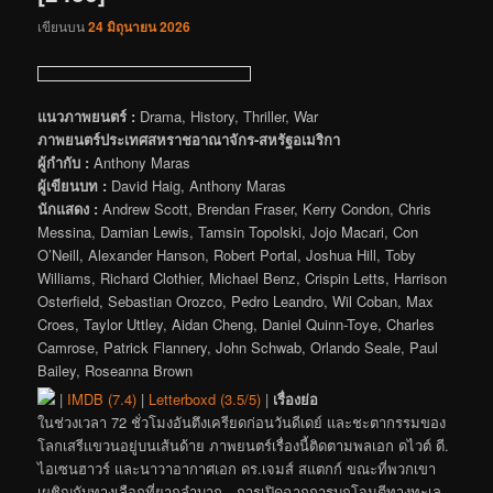
เขียนบน
24 มิถุนายน 2026
แนวภาพยนตร์ :
Drama, History, Thriller, War
ภาพยนตร์ประเทศสหราชอาณาจักร-สหรัฐอเมริกา
ผู้กำกับ :
Anthony Maras
ผู้เขียนบท :
David Haig, Anthony Maras
นักแสดง :
Andrew Scott, Brendan Fraser, Kerry Condon, Chris
Messina, Damian Lewis, Tamsin Topolski, Jojo Macari, Con
O’Neill, Alexander Hanson, Robert Portal, Joshua Hill, Toby
Williams, Richard Clothier, Michael Benz, Crispin Letts, Harrison
Osterfield, Sebastian Orozco, Pedro Leandro, Wil Coban, Max
Croes, Taylor Uttley, Aidan Cheng, Daniel Quinn-Toye, Charles
Camrose, Patrick Flannery, John Schwab, Orlando Seale, Paul
Bailey, Roseanna Brown
|
IMDB (7.4)
|
Letterboxd (3.5/5)
|
เรื่องย่อ
ในช่วงเวลา 72 ชั่วโมงอันตึงเครียดก่อนวันดีเดย์ และชะตากรรมของ
โลกเสรีแขวนอยู่บนเส้นด้าย ภาพยนตร์เรื่องนี้ติดตามพลเอก ดไวต์ ดี.
ไอเซนฮาวร์ และนาวาอากาศเอก ดร.เจมส์ สแตกก์ ขณะที่พวกเขา
เผชิญกับทางเลือกที่ยากลำบาก—การเปิดฉากการบุกโจมตีทางทะเล