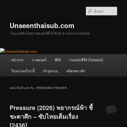
ข้าม
ข้าม
ไป
ไป
ค้นหา
ยัง
บทความ
เนื้อหา
รอง
Unseenthaisub.com
หลัก
เว็บแปลซับไทยภาพยนตร์ที่ไม่ได้เข้าฉายในประเทศไทย
เมนู
หน้าแรก
ภาพยนตร์
ซีรีส์
รวมหนังซีรีส์ (โปสเตอร์)
หลัก
โปรแกรมเร็วๆ นี้
เข้าสู่ระบบ
สมัครสมาชิก
คลังเก็บป้ายกำกับ:
BRENDAN FRASER
Pressure (2026) พยากรณ์ฟ้า ชี้
ชะตาศึก – ซับไทยเต็มเรื่อง
[2436]