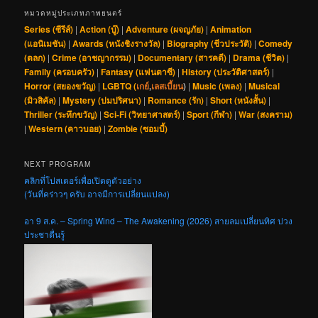
หมวดหมู่ประเภทภาพยนตร์
Series (ซีรีส์)
|
Action (บู๊)
|
Adventure (ผจญภัย)
|
Animation
(แอนิเมชัน)
|
Awards (หนังชิงรางวัล)
|
Biography (ชีวประวัติ)
|
Comedy
(ตลก)
|
Crime (อาชญากรรม)
|
Documentary (สารคดี)
|
Drama (ชีวิต)
|
Family (ครอบครัว)
|
Fantasy (แฟนตาซี)
|
History (ประวัติศาสตร์)
|
Horror (สยองขวัญ)
|
LGBTQ (
เกย์
,
เลสเบี้ยน
)
|
Music (เพลง)
|
Musical
(มิวสิคัล)
|
Mystery (ปมปริศนา)
|
Romance (รัก)
|
Short (หนังสั้น)
|
Thriller (ระทึกขวัญ)
|
Sci-Fi (วิทยาศาสตร์)
|
Sport (กีฬา)
|
War (สงคราม)
|
Western (คาวบอย)
|
Zombie (ซอมบี้)
NEXT PROGRAM
คลิกที่โปสเตอร์เพื่อเปิดดูตัวอย่าง
(วันที่คร่าวๆ ครับ อาจมีการเปลี่ยนแปลง)
อา 9 ส.ค. – Spring Wind – The Awakening (2026) สายลมเปลี่ยนทิศ ปวง
ประชาตื่นรู้