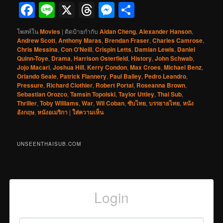
Facebook
Line
X
Threads
Messenger
Share
โพสท์ใน
Movies
|
ติดป้ายกำกับ
Aidan Cheng
,
Alexander Hanson
,
Andrew Scott
,
Anthony Maras
,
Brendan Fraser
,
Charles Camrose
,
Chris Messina
,
Con O'Neill
,
Crispin Letts
,
Damian Lewis
,
Daniel
Quinn-Toye
,
Drama
,
Harrison Osterfield
,
History
,
John Schwab
,
Jojo Macari
,
Joshua Hill
,
Kerry Condon
,
Max Croes
,
Michael Benz
,
Orlando Seale
,
Patrick Flannery
,
Paul Bailey
,
Pedro Leandro
,
Pressure
,
Richard Clothier
,
Robert Portal
,
Roseanna Brown
,
Sebastian Orozco
,
Tamsin Topolski
,
Taylor Uttley
,
Thai Sub
,
Thriller
,
Toby Williams
,
War
,
Wil Coban
,
ซับไทย
,
บรรยายไทย
,
หนัง
อังกฤษ
,
หนังอเมริกา
|
ใส่ความเห็น
UNSEENTHAISUB.COM
Login
Username or Email
*