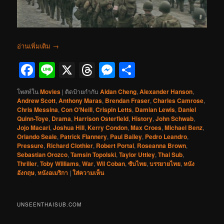
อ่านเพิ่มเติม
→
Facebook
Line
X
Threads
Messenger
Share
โพสท์ใน
Movies
|
ติดป้ายกำกับ
Aidan Cheng
,
Alexander Hanson
,
Andrew Scott
,
Anthony Maras
,
Brendan Fraser
,
Charles Camrose
,
Chris Messina
,
Con O'Neill
,
Crispin Letts
,
Damian Lewis
,
Daniel
Quinn-Toye
,
Drama
,
Harrison Osterfield
,
History
,
John Schwab
,
Jojo Macari
,
Joshua Hill
,
Kerry Condon
,
Max Croes
,
Michael Benz
,
Orlando Seale
,
Patrick Flannery
,
Paul Bailey
,
Pedro Leandro
,
Pressure
,
Richard Clothier
,
Robert Portal
,
Roseanna Brown
,
Sebastian Orozco
,
Tamsin Topolski
,
Taylor Uttley
,
Thai Sub
,
Thriller
,
Toby Williams
,
War
,
Wil Coban
,
ซับไทย
,
บรรยายไทย
,
หนัง
อังกฤษ
,
หนังอเมริกา
|
ใส่ความเห็น
UNSEENTHAISUB.COM