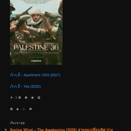
เร็วๆ นี้ – Apartment 1303 (2007)
เร็วๆ นี้ – Yes (2025)
☀︎ ☽ ❁ ✾ ❀ ✿
✤ ♣︎ ♧ ☘︎
เรื่องล่าสุด
Spring Wind – The Awakening (2026) สายลมเปลี่ยนทิศ ปวง