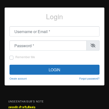
Login
Username or Email
*
Password
*
Remember Me
LOGIN
Create account
Forgot password?
UNSEENTHAISUB’S NOTE
เพจหลัก สำหรับติดต่อ