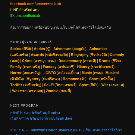
facebook.com/unseenthaisub
LINE สำหรับติดต่อ
ID: unseenthaisub
ต้องการสอบถามหรือพบปัญหาบนเว็บแจ้งได้ที่เพจหรือไลน์เลยครับ
หมวดหมู่ประเภทภาพยนตร์
Series (ซีรีส์)
|
Action (บู๊)
|
Adventure (ผจญภัย)
|
Animation
(แอนิเมชัน)
|
Awards (หนังชิงรางวัล)
|
Biography (ชีวประวัติ)
|
Comedy
(ตลก)
|
Crime (อาชญากรรม)
|
Documentary (สารคดี)
|
Drama (ชีวิต)
|
Family (ครอบครัว)
|
Fantasy (แฟนตาซี)
|
History (ประวัติศาสตร์)
|
Horror (สยองขวัญ)
|
LGBTQ (
เกย์
,
เลสเบี้ยน
)
|
Music (เพลง)
|
Musical
(มิวสิคัล)
|
Mystery (ปมปริศนา)
|
Romance (รัก)
|
Short (หนังสั้น)
|
Thriller (ระทึกขวัญ)
|
Sci-Fi (วิทยาศาสตร์)
|
Sport (กีฬา)
|
War (สงคราม)
|
Western (คาวบอย)
|
Zombie (ซอมบี้)
NEXT PROGRAM
คลิกที่โปสเตอร์เพื่อเปิดดูตัวอย่าง
(วันที่คร่าวๆ ครับ อาจมีการเปลี่ยนแปลง)
จ 10 ส.ค. – Okinawan Horror Stories 2 (2013) เรื่องเล่าสยองจากโอกินา