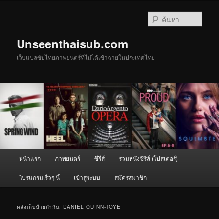
ข้าม
ข้าม
ไป
ไป
ค้นหา
ยัง
บทความ
เนื้อหา
รอง
Unseenthaisub.com
หลัก
เว็บแปลซับไทยภาพยนตร์ที่ไม่ได้เข้าฉายในประเทศไทย
เมนู
หน้าแรก
ภาพยนตร์
ซีรีส์
รวมหนังซีรีส์ (โปสเตอร์)
หลัก
โปรแกรมเร็วๆ นี้
เข้าสู่ระบบ
สมัครสมาชิก
คลังเก็บป้ายกำกับ:
DANIEL QUINN-TOYE