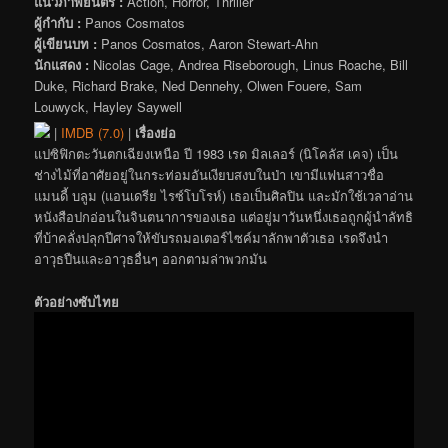
แนวภาพยนตร์ :
Action, Horror, Thriller
ผู้กำกับ :
Panos Cosmatos
ผู้เขียนบท :
Panos Cosmatos, Aaron Stewart-Ahn
นักแสดง :
Nicolas Cage, Andrea Riseborough, Linus Roache, Bill
Duke, Richard Brake, Ned Dennehy, Olwen Fouere, Sam
Louwyck, Hayley Saywell
|
IMDB (7.0)
|
เรื่องย่อ
แปซิฟิกตะวันตกเฉียงเหนือ ปี 1983 เรด มิลเลอร์ (นิโคลัส เคจ) เป็น
ช่างไม้ที่อาศัยอยู่ในกระท่อมอันเงียบสงบในป่า เขามีแฟนสาวชื่อ
แมนดี้ บลูม (แอนเดรีย ไรซ์โบโรห์) เธอเป็นศิลปิน และมักใช้เวลาอ่าน
หนังสือปกอ่อนในจินตนาการของเธอ แต่อยู่มาวันหนึ่งเธอถูกผู้นำลัทธิ
ที่บ้าคลั่งปลุกปีศาจให้ขับรถมอเตอร์ไซค์มาลักพาตัวเธอ เรดจึงนำ
อาวุธปืนและอาวุธอื่นๆ ออกตามล่าพวกมัน
ตัวอย่างซับไทย