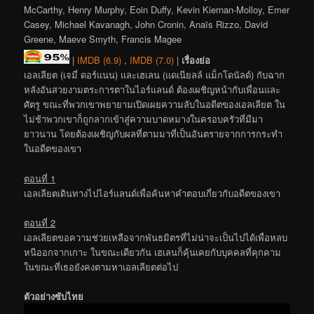
McCarthy, Henry Murphy, Eoin Duffy, Kevin Kiernan-Molloy, Emer
Casey, Michael Kavanagh, John Cronin, Anaïs Rizzo, David
Greene, Maeve Smyth, Francis Magee
|
IMDB (6.9)
,
IMDB (7.0)
|
เรื่องย่อ
เอลเลียต (เจมี่ ดอร์แนน) และเฮเลน (แดเนียลล์ แม็กโดนัลด์) กับฉาก
หลังอันสวยงามตระการตาในไอร์แลนด์ ต้องเผชิญหน้ากับเพื่อนและ
ศัตรู ขณะที่พวกเขาพยายามเปิดเผยความลับในอดีตของเอลเลียต ใน
ไม่ช้าพวกเขาก็ถูกลากเข้าสู่ความบาดหมางในครอบครัวที่มีมา
ยาวนาน โดยต้องเผชิญกับผลที่ตามมาที่เป็นอันตรายจากการกระทำ
ในอดีตของเขา
ตอนที่ 1
เอลเลียตเดินทางไปไอร์แลนด์เพื่อค้นหาคำตอบเกี่ยวกับอดีตของเขา
ตอนที่ 2
เอลเลียตขอความช่วยเหลือจากพันธมิตรที่ไม่น่าจะเป็นไปได้เพื่อหลบ
หนีออกจากเกาะ ในขณะเดียวกัน เฮเลนก็คุ้นเคยกับบุคคลที่คุกคาม
ในขณะที่เธอยังคงตามหาเอลเลียตต่อไป
ตัวอย่างซับไทย