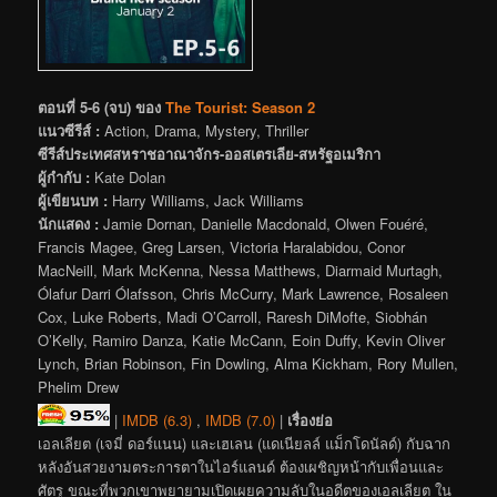
ตอนที่ 5-6 (จบ) ของ
The Tourist: Season 2
แนวซีรีส์ :
Action, Drama, Mystery, Thriller
ซีรีส์ประเทศสหราชอาณาจักร-ออสเตรเลีย-สหรัฐอเมริกา
ผู้กำกับ :
Kate Dolan
ผู้เขียนบท :
Harry Williams, Jack Williams
นักแสดง :
Jamie Dornan, Danielle Macdonald, Olwen Fouéré,
Francis Magee, Greg Larsen, Victoria Haralabidou, Conor
MacNeill, Mark McKenna, Nessa Matthews, Diarmaid Murtagh,
Ólafur Darri Ólafsson, Chris McCurry, Mark Lawrence, Rosaleen
Cox, Luke Roberts, Madi O’Carroll, Raresh DiMofte, Siobhán
O’Kelly, Ramiro Danza, Katie McCann, Eoin Duffy, Kevin Oliver
Lynch, Brian Robinson, Fin Dowling, Alma Kickham, Rory Mullen,
Phelim Drew
|
IMDB (6.3)
,
IMDB (7.0)
|
เรื่องย่อ
เอลเลียต (เจมี่ ดอร์แนน) และเฮเลน (แดเนียลล์ แม็กโดนัลด์) กับฉาก
หลังอันสวยงามตระการตาในไอร์แลนด์ ต้องเผชิญหน้ากับเพื่อนและ
ศัตรู ขณะที่พวกเขาพยายามเปิดเผยความลับในอดีตของเอลเลียต ใน