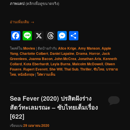
ภาพแคป
(คลิกเพื่อดูขนาดจริง)
อ่านเพิ่มเติม
→
Facebook
Line
X
Threads
Messenger
Share
โพสท์ใน
Movies
|
ติดป้ายกำกับ
Alice Krige
,
Amy Manson
,
Apple
Yang
,
Charlotte Colbert
,
Daniel Lapaine
,
Drama
,
Horror
,
Jack
Greenlees
,
Joanna Bacon
,
John McCrea
,
Jonathan Aris
,
Kenneth
Collard
,
Kota Eberhardt
,
Layla Burns
,
Malcolm McDowell
,
Olwen
Fouere
,
Rupert Everett
,
She Will
,
Thai Sub
,
Thriller
,
ซับไทย
,
บรรยาย
ไทย
,
หนังอังกฤษ
|
ใส่ความเห็น
Sea Fever (2020) ปรสิตฝังร่าง
สัตว์ทะเลมรณะ – ซับไทยเต็มเรื่อง
[622]
เขียนบน
29 เมษายน 2020