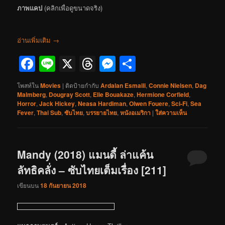
ภาพแคป
(คลิกเพื่อดูขนาดจริง)
อ่านเพิ่มเติม
→
Facebook
Line
X
Threads
Messenger
Share
โพสท์ใน
Movies
|
ติดป้ายกำกับ
Ardalan Esmaili
,
Connie Nielsen
,
Dag
Malmberg
,
Dougray Scott
,
Elie Bouakaze
,
Hermione Corfield
,
Horror
,
Jack Hickey
,
Neasa Hardiman
,
Olwen Fouere
,
Sci-Fi
,
Sea
Fever
,
Thai Sub
,
ซับไทย
,
บรรยายไทย
,
หนังอเมริกา
|
ใส่ความเห็น
Mandy (2018) แมนดี้ ล่าแค้น
ลัทธิคลั่ง – ซับไทยเต็มเรื่อง [211]
เขียนบน
18 กันยายน 2018