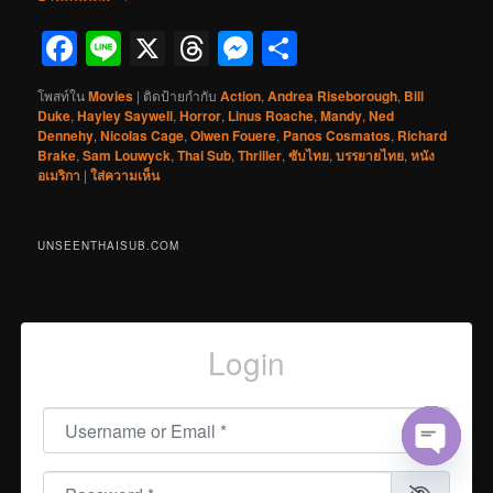
Facebook
Line
X
Threads
Messenger
Share
โพสท์ใน
Movies
|
ติดป้ายกำกับ
Action
,
Andrea Riseborough
,
Bill
Duke
,
Hayley Saywell
,
Horror
,
Linus Roache
,
Mandy
,
Ned
Dennehy
,
Nicolas Cage
,
Olwen Fouere
,
Panos Cosmatos
,
Richard
Brake
,
Sam Louwyck
,
Thai Sub
,
Thriller
,
ซับไทย
,
บรรยายไทย
,
หนัง
อเมริกา
|
ใส่ความเห็น
UNSEENTHAISUB.COM
Login
Username or Email
*
Open cha
Password
*