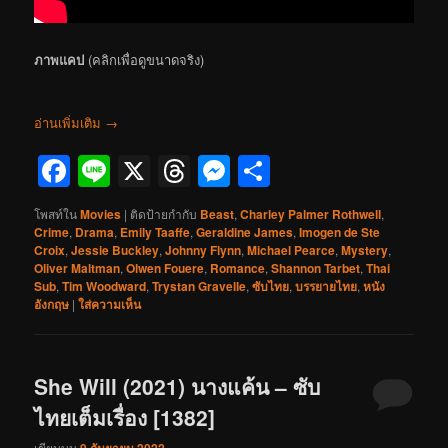
ภาพแคป
(คลิกเพื่อดูขนาดจริง)
อ่านเพิ่มเติม
→
Facebook
Line
X
Threads
Messenger
Share
โพสท์ใน
Movies
|
ติดป้ายกำกับ
Beast
,
Charley Palmer Rothwell
,
Crime
,
Drama
,
Emily Taaffe
,
Geraldine James
,
Imogen de Ste
Croix
,
Jessie Buckley
,
Johnny Flynn
,
Michael Pearce
,
Mystery
,
Oliver Maltman
,
Olwen Fouere
,
Romance
,
Shannon Tarbet
,
Thai
Sub
,
Tim Woodward
,
Trystan Gravelle
,
ซับไทย
,
บรรยายไทย
,
หนัง
อังกฤษ
|
ใส่ความเห็น
She Will (2021) นางแค้น – ซับ
ไทยเต็มเรื่อง [1382]
เขียนบน