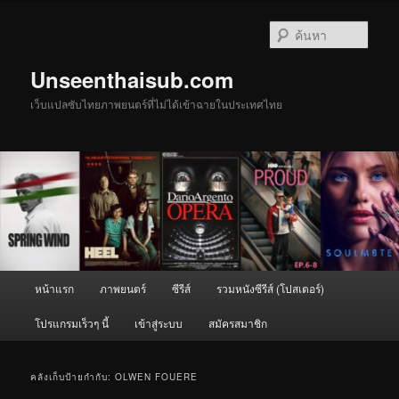
ข้าม
ข้าม
ไป
ไป
ค้นหา
ยัง
บทความ
เนื้อหา
รอง
Unseenthaisub.com
หลัก
เว็บแปลซับไทยภาพยนตร์ที่ไม่ได้เข้าฉายในประเทศไทย
เมนู
หน้าแรก
ภาพยนตร์
ซีรีส์
รวมหนังซีรีส์ (โปสเตอร์)
หลัก
โปรแกรมเร็วๆ นี้
เข้าสู่ระบบ
สมัครสมาชิก
คลังเก็บป้ายกำกับ:
OLWEN FOUERE