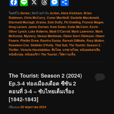
Facebook
Line
X
Threads
Messenger
Share
โพสท์ใน
Series
|
ติดป้ายกำกับ
Action
,
Alma Kickham
,
Brian
Robinson
,
Chris McCurry
,
Conor MacNeill
,
Danielle Macdonald
,
Diarmaid Murtagh
,
Drama
,
Eoin Duffy
,
Fin Dowling
,
Francis Magee
,
Greg Larsen
,
Jamie Dornan
,
Kate Dolan
,
Katie McCann
,
Kevin
Oliver Lynch
,
Luke Roberts
,
Madi O'Carroll
,
Mark Lawrence
,
Mark
McKenna
,
Mystery
,
Nessa Matthews
,
Ólafur Darri Ólafsson
,
Olwen
Fouere
,
Phelim Drew
,
Ramiro Danza
,
Raresh DiMofte
,
Rory Mullen
,
Rosaleen Cox
,
Siobhán O'Kelly
,
Thai Sub
,
The Tourist: Season 2
,
Thriller
,
Victoria Haralabidou
,
ซับไทย
,
บรรยายไทย
,
หนังออสเตรเลีย
,
หนังอังกฤษ
,
หนังอเมริกา The Tourist
|
ใส่ความเห็น
The Tourist: Season 2 (2024)
Ep.3-4 ท่องเมืองเดือด ซีซัน 2
ตอนที่ 3-4 – ซับไทยเต็มเรื่อง
[1842-1843]
เขียนบน
29 พฤษภาคม 2024