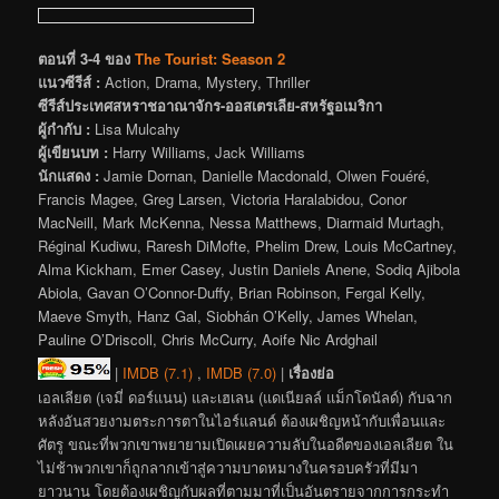
ตอนที่ 3-4 ของ
The Tourist: Season 2
แนวซีรีส์ :
Action, Drama, Mystery, Thriller
ซีรีส์ประเทศสหราชอาณาจักร-ออสเตรเลีย-สหรัฐอเมริกา
ผู้กำกับ :
Lisa Mulcahy
ผู้เขียนบท :
Harry Williams, Jack Williams
นักแสดง :
Jamie Dornan, Danielle Macdonald, Olwen Fouéré,
Francis Magee, Greg Larsen, Victoria Haralabidou, Conor
MacNeill, Mark McKenna, Nessa Matthews, Diarmaid Murtagh,
Réginal Kudiwu, Raresh DiMofte, Phelim Drew, Louis McCartney,
Alma Kickham, Emer Casey, Justin Daniels Anene, Sodiq Ajibola
Abiola, Gavan O’Connor-Duffy, Brian Robinson, Fergal Kelly,
Maeve Smyth, Hanz Gal, Siobhán O’Kelly, James Whelan,
Pauline O’Driscoll, Chris McCurry, Aoife Nic Ardghail
|
IMDB (7.1)
,
IMDB (7.0)
|
เรื่องย่อ
เอลเลียต (เจมี่ ดอร์แนน) และเฮเลน (แดเนียลล์ แม็กโดนัลด์) กับฉาก
หลังอันสวยงามตระการตาในไอร์แลนด์ ต้องเผชิญหน้ากับเพื่อนและ
ศัตรู ขณะที่พวกเขาพยายามเปิดเผยความลับในอดีตของเอลเลียต ใน
ไม่ช้าพวกเขาก็ถูกลากเข้าสู่ความบาดหมางในครอบครัวที่มีมา
ยาวนาน โดยต้องเผชิญกับผลที่ตามมาที่เป็นอันตรายจากการกระทำ