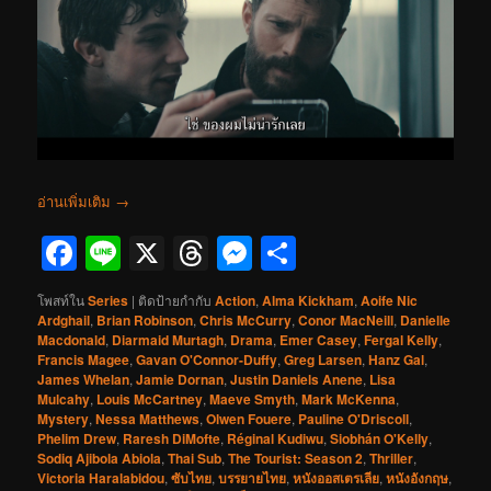
อ่านเพิ่มเติม
→
Facebook
Line
X
Threads
Messenger
Share
โพสท์ใน
Series
|
ติดป้ายกำกับ
Action
,
Alma Kickham
,
Aoife Nic
Ardghail
,
Brian Robinson
,
Chris McCurry
,
Conor MacNeill
,
Danielle
Macdonald
,
Diarmaid Murtagh
,
Drama
,
Emer Casey
,
Fergal Kelly
,
Francis Magee
,
Gavan O'Connor-Duffy
,
Greg Larsen
,
Hanz Gal
,
James Whelan
,
Jamie Dornan
,
Justin Daniels Anene
,
Lisa
Mulcahy
,
Louis McCartney
,
Maeve Smyth
,
Mark McKenna
,
Mystery
,
Nessa Matthews
,
Olwen Fouere
,
Pauline O'Driscoll
,
Phelim Drew
,
Raresh DiMofte
,
Réginal Kudiwu
,
Siobhán O'Kelly
,
Sodiq Ajibola Abiola
,
Thai Sub
,
The Tourist: Season 2
,
Thriller
,
Victoria Haralabidou
,
ซับไทย
,
บรรยายไทย
,
หนังออสเตรเลีย
,
หนังอังกฤษ
,