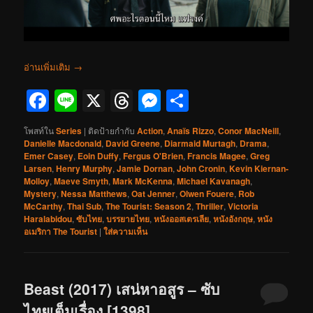
อ่านเพิ่มเติม
→
Facebook
Line
X
Threads
Messenger
Share
โพสท์ใน
Series
|
ติดป้ายกำกับ
Action
,
Anaïs Rizzo
,
Conor MacNeill
,
Danielle Macdonald
,
David Greene
,
Diarmaid Murtagh
,
Drama
,
Emer Casey
,
Eoin Duffy
,
Fergus O'Brien
,
Francis Magee
,
Greg
Larsen
,
Henry Murphy
,
Jamie Dornan
,
John Cronin
,
Kevin Kiernan-
Molloy
,
Maeve Smyth
,
Mark McKenna
,
Michael Kavanagh
,
Mystery
,
Nessa Matthews
,
Oat Jenner
,
Olwen Fouere
,
Rob
McCarthy
,
Thai Sub
,
The Tourist: Season 2
,
Thriller
,
Victoria
Haralabidou
,
ซับไทย
,
บรรยายไทย
,
หนังออสเตรเลีย
,
หนังอังกฤษ
,
หนัง
อเมริกา The Tourist
|
ใส่ความเห็น
Beast (2017) เสน่หาอสูร – ซับ
ไทยเต็มเรื่อง [1398]