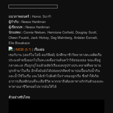
แนวภาพยนตร์ :
Horror, Sci-Fi
ผู้กำกับ :
Neasa Hardiman
ผู้เขียนบท :
Neasa Hardiman
นักแสดง :
Connie Nielsen, Hermione Corfield, Dougray Scott,
Olwen Fouéré, Jack Hickey, Dag Malmberg, Ardalan Esmaili,
Elie Bouakaze
|
IMDB (5.7)
|
เรื่องย่อ
เชอร์บาน (เฮอร์ไมโฮนี คอร์ฟีลด์) นักศึกษาชีววิทยาทางทะเลติดเรือ
ประมงลำหนึ่งออกไปในทะเลเพื่องานค้นคว้าวิจัยของเธอ ขณะที่อยู่
กลางทะเล เรือถูกจู่โจมด้วยสัตว์เรืองแสงรูปร่างประหลาดที่พยายาม
บุกเข้ามาในเรือ อีกทั้งมันยังได้ปล่อยปรสิตเข้ามาปนเปื้อนกับน้ำกิน
และน้ำใช้ในเรือ และได้เข้าไปฝังตัวในร่างของลูกเรือ ซึ่งทำให้เกิด
อาการเสียสติก่อนที่จะเสียชีวิต พวกเขาจึงต้องหาทางกักกันตัวเองและ
หาทางเอาชีวิตรอดไปจากมันให้ได้
ตัวอย่างซับไทย