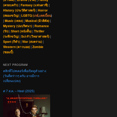
(ครอบครัว)
|
Fantasy (แฟนตาซี)
|
History (ประวัติศาสตร์)
|
Horror
(สยองขวัญ)
|
LGBTQ (
เกย์
,
เลสเบี้ยน
)
|
Music (เพลง)
|
Musical (มิวสิคัล)
|
Mystery (ปมปริศนา)
|
Romance
(รัก)
|
Short (หนังสั้น)
|
Thriller
(ระทึกขวัญ)
|
Sci-Fi (วิทยาศาสตร์)
|
Sport (กีฬา)
|
War (สงคราม)
|
Western (คาวบอย)
|
Zombie
(ซอมบี้)
NEXT PROGRAM
คลิกที่โปสเตอร์เพื่อเปิดดูตัวอย่าง
(วันที่คร่าวๆ ครับ อาจมีการ
เปลี่ยนแปลง)
ศ 7 ส.ค. – Heel (2025)