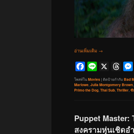
อ่านเพิ่มเติม
→
Facebook
Line
X
Th
โพสท์ใน
Movies
|
ติดป้ายกำกับ
Bad 
Marlowe
,
Julia Montgomery Brown
Primo the Dog
,
Thai Sub
,
Thriller
,
ซ
Puppet Master: T
สงครามหุ่นเชิดอำม