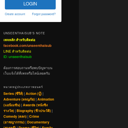
LOGIN
Create account
Forgot password?
UNSEENTHAISUB’S NOTE
เพจหลัก สำหรับติดต่อ
facebook.com/unseenthaisub
LINE สำหรับติดต่อ
ID: unseenthaisub
ต้องการสอบถามหรือพบปัญหาบน
เว็บแจ้งได้ที่เพจหรือไลน์เลยครับ
หมวดหมู่ประเภทภาพยนตร์
Series (ซีรีส์)
|
Action (บู๊)
|
Adventure (ผจญภัย)
|
Animation
(แอนิเมชัน)
|
Awards (หนังชิง
รางวัล)
|
Biography (ชีวประวัติ)
|
Comedy (ตลก)
|
Crime
(อาชญากรรม)
|
Documentary
(สารคดี)
|
Drama (ชีวิต)
|
Family