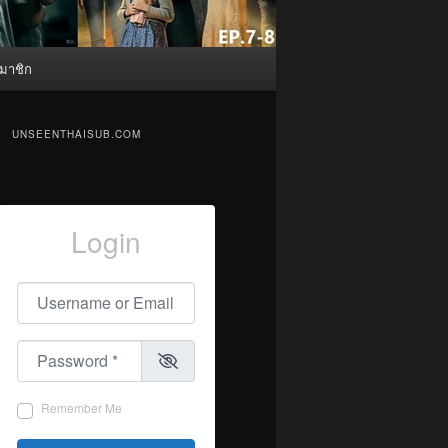
มาชิก
UNSEENTHAISUB.COM
Login
Username or Email
*
Password
*
Remember Me