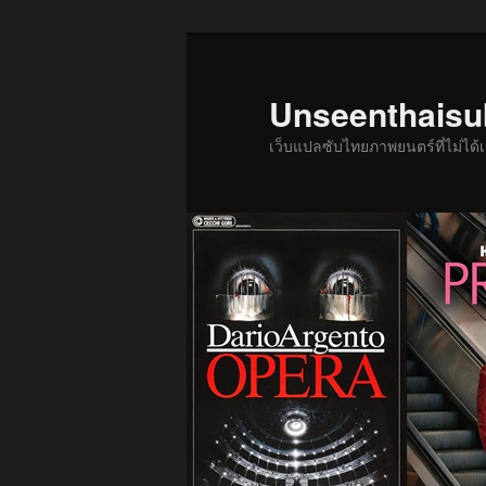
ข้าม
ข้าม
ไป
ไป
ยัง
บทความ
Unseenthais
เนื้อหา
รอง
เว็บแปลซับไทยภาพยนตร์ที่ไม่ไ
หลัก