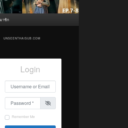
มาชิก
UNSEENTHAISUB.COM
Login
Username or Email
*
Password
*
Remember Me