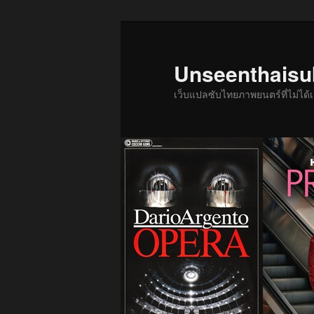
ข้าม
ข้าม
ไป
ไป
ยัง
บทความ
Unseenthais
เนื้อหา
รอง
เว็บแปลซับไทยภาพยนตร์ที่ไม่ไ
หลัก