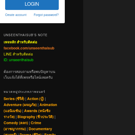
LOGIN
Create account
Forgot password?
UNSEENTHAISUB’S NOTE
เพจหลัก สำหรับติดต่อ
facebook.com/unseenthaisub
LINE สำหรับติดต่อ
ID: unseenthaisub
ต้องการสอบถามหรือพบปัญหาบน
เว็บแจ้งได้ที่เพจหรือไลน์เลยครับ
หมวดหมู่ประเภทภาพยนตร์
Series (ซีรีส์)
|
Action (บู๊)
|
Adventure (ผจญภัย)
|
Animation
(แอนิเมชัน)
|
Awards (หนังชิง
รางวัล)
|
Biography (ชีวประวัติ)
|
Comedy (ตลก)
|
Crime
(อาชญากรรม)
|
Documentary
(สารคดี)
|
Drama (ชีวิต)
|
Family