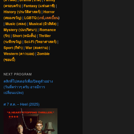
(ครอบครัว)
|
Fantasy (แฟนตาซี)
|
History (ประวัติศาสตร์)
|
Horror
(สยองขวัญ)
|
LGBTQ (
เกย์
,
เลสเบี้ยน
)
|
Music (เพลง)
|
Musical (มิวสิคัล)
|
Mystery (ปมปริศนา)
|
Romance
(รัก)
|
Short (หนังสั้น)
|
Thriller
(ระทึกขวัญ)
|
Sci-Fi (วิทยาศาสตร์)
|
Sport (กีฬา)
|
War (สงคราม)
|
Western (คาวบอย)
|
Zombie
(ซอมบี้)
NEXT PROGRAM
คลิกที่โปสเตอร์เพื่อเปิดดูตัวอย่าง
(วันที่คร่าวๆ ครับ อาจมีการ
เปลี่ยนแปลง)
ศ 7 ส.ค. – Heel (2025)