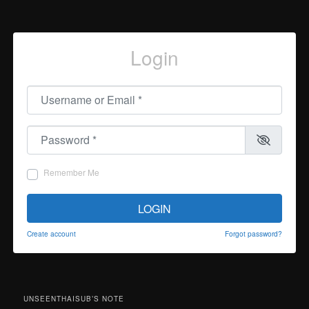
Login
Username or Email
*
Password
*
Remember Me
LOGIN
Create account
Forgot password?
UNSEENTHAISUB’S NOTE