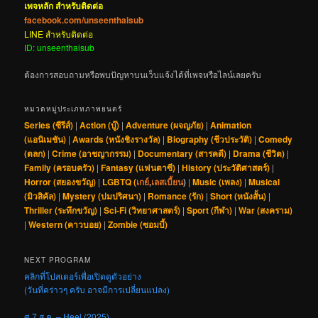
เพจหลัก สำหรับติดต่อ
facebook.com/unseenthaisub
LINE สำหรับติดต่อ
ID: unseenthaisub
ต้องการสอบถามหรือพบปัญหาบนเว็บแจ้งได้ที่เพจหรือไลน์เลยครับ
หมวดหมู่ประเภทภาพยนตร์
Series (ซีรีส์)
|
Action (บู๊)
|
Adventure (ผจญภัย)
|
Animation
(แอนิเมชัน)
|
Awards (หนังชิงรางวัล)
|
Biography (ชีวประวัติ)
|
Comedy
(ตลก)
|
Crime (อาชญากรรม)
|
Documentary (สารคดี)
|
Drama (ชีวิต)
|
Family (ครอบครัว)
|
Fantasy (แฟนตาซี)
|
History (ประวัติศาสตร์)
|
Horror (สยองขวัญ)
|
LGBTQ (
เกย์
,
เลสเบี้ยน
)
|
Music (เพลง)
|
Musical
(มิวสิคัล)
|
Mystery (ปมปริศนา)
|
Romance (รัก)
|
Short (หนังสั้น)
|
Thriller (ระทึกขวัญ)
|
Sci-Fi (วิทยาศาสตร์)
|
Sport (กีฬา)
|
War (สงคราม)
|
Western (คาวบอย)
|
Zombie (ซอมบี้)
NEXT PROGRAM
คลิกที่โปสเตอร์เพื่อเปิดดูตัวอย่าง
(วันที่คร่าวๆ ครับ อาจมีการเปลี่ยนแปลง)
ศ 7 ส.ค. – Heel (2025)