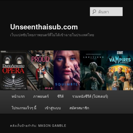
ข้าม
ข้าม
ไป
ไป
ค้นหา
ยัง
บทความ
เนื้อหา
รอง
Unseenthaisub.com
หลัก
เว็บแปลซับไทยภาพยนตร์ที่ไม่ได้เข้าฉายในประเทศไทย
เมนู
หน้าแรก
ภาพยนตร์
ซีรีส์
รวมหนังซีรีส์ (โปสเตอร์)
หลัก
โปรแกรมเร็วๆ นี้
เข้าสู่ระบบ
สมัครสมาชิก
คลังเก็บป้ายกำกับ:
MASON GAMBLE