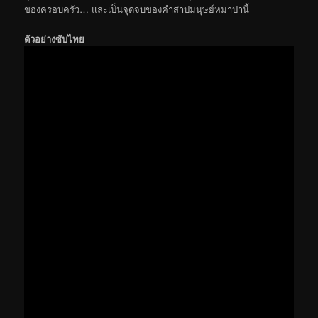
ของครอบครัว… และเป็นจุดจบของคำสาปมนุษย์หมาป่านี้
ตัวอย่างซับไทย