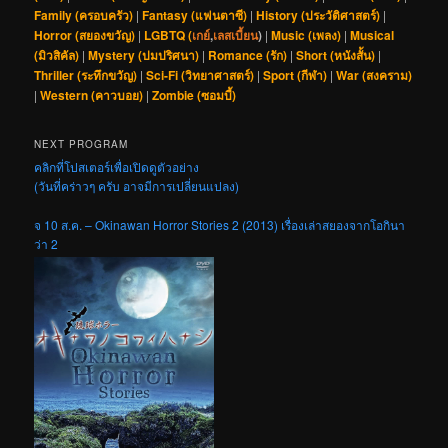
Family (ครอบครัว)
|
Fantasy (แฟนตาซี)
|
History (ประวัติศาสตร์)
|
Horror (สยองขวัญ)
|
LGBTQ (
เกย์
,
เลสเบี้ยน
)
|
Music (เพลง)
|
Musical
(มิวสิคัล)
|
Mystery (ปมปริศนา)
|
Romance (รัก)
|
Short (หนังสั้น)
|
Thriller (ระทึกขวัญ)
|
Sci-Fi (วิทยาศาสตร์)
|
Sport (กีฬา)
|
War (สงคราม)
|
Western (คาวบอย)
|
Zombie (ซอมบี้)
NEXT PROGRAM
คลิกที่โปสเตอร์เพื่อเปิดดูตัวอย่าง
(วันที่คร่าวๆ ครับ อาจมีการเปลี่ยนแปลง)
จ 10 ส.ค. – Okinawan Horror Stories 2 (2013) เรื่องเล่าสยองจากโอกินา
ว่า 2