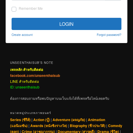
Remember Me
LOGIN
Create account
Forgot password?
UNSEENTHAISUB’S NOTE
เพจหลัก สำหรับติดต่อ
facebook.com/unseenthaisub
LINE สำหรับติดต่อ
ID: unseenthaisub
ต้องการสอบถามหรือพบปัญหาบนเว็บแจ้งได้ที่เพจหรือไลน์เลยครับ
หมวดหมู่ประเภทภาพยนตร์
Series (ซีรีส์)
|
Action (บู๊)
|
Adventure (ผจญภัย)
|
Animation
(แอนิเมชัน)
|
Awards (หนังชิงรางวัล)
|
Biography (ชีวประวัติ)
|
Comedy
(ตลก)
|
Crime (อาชญากรรม)
|
Documentary (สารคดี)
|
Drama (ชีวิต)
|