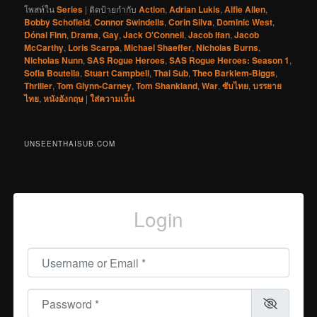
โพสท์ใน
Series
|
ติดป้ายกำกับ
Action
,
Adrian Lukis
,
Alfie Allen
,
Bobby Schofield
,
Connor Swindells
,
Corin Silva
,
Dominic West
,
Dónal Finn
,
Drama
,
Gay
,
Jack O'Connell
,
Jacob Ifan
,
Jacob
McCarthy
,
Loris Scarpa
,
Michael Shaeffer
,
Nicholas Burns
,
Nicholas Nunn
,
SAS Rogue Heroes
,
SAS Rogue Heroes: Season 1
,
Sofia Boutella
,
Stuart Campbell
,
Thai Sub
,
Theo Barklem-Biggs
,
Thriller
,
Tom Glynn-Carney
,
Tom Shankland
,
War
,
ซับไทย
,
บรรยาย
ไทย
,
หนังอังกฤษ
|
ใส่ความเห็น
UNSEENTHAISUB.COM
Login
Username or Email
*
Password
*