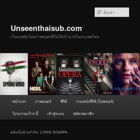
ข้าม
ข้าม
ไป
ไป
ค้นหา
ยัง
บทความ
เนื้อหา
รอง
Unseenthaisub.com
หลัก
เว็บแปลซับไทยภาพยนตร์ที่ไม่ได้เข้าฉายในประเทศไทย
เมนู
หน้าแรก
ภาพยนตร์
ซีรีส์
รวมหนังซีรีส์ (โปสเตอร์)
หลัก
โปรแกรมเร็วๆ นี้
เข้าสู่ระบบ
สมัครสมาชิก
คลังเก็บป้ายกำกับ:
LORIS SCARPA