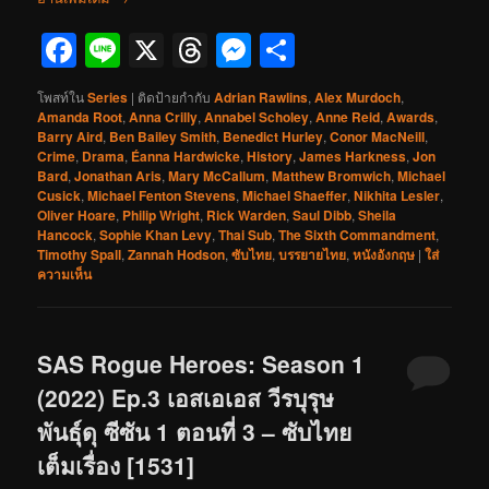
Facebook
Line
X
Threads
Messenger
Share
โพสท์ใน
Series
|
ติดป้ายกำกับ
Adrian Rawlins
,
Alex Murdoch
,
Amanda Root
,
Anna Crilly
,
Annabel Scholey
,
Anne Reid
,
Awards
,
Barry Aird
,
Ben Bailey Smith
,
Benedict Hurley
,
Conor MacNeill
,
Crime
,
Drama
,
Éanna Hardwicke
,
History
,
James Harkness
,
Jon
Bard
,
Jonathan Aris
,
Mary McCallum
,
Matthew Bromwich
,
Michael
Cusick
,
Michael Fenton Stevens
,
Michael Shaeffer
,
Nikhita Lesler
,
Oliver Hoare
,
Philip Wright
,
Rick Warden
,
Saul Dibb
,
Sheila
Hancock
,
Sophie Khan Levy
,
Thai Sub
,
The Sixth Commandment
,
Timothy Spall
,
Zannah Hodson
,
ซับไทย
,
บรรยายไทย
,
หนังอังกฤษ
|
ใส่
ความเห็น
SAS Rogue Heroes: Season 1
(2022) Ep.3 เอสเอเอส วีรบุรุษ
พันธุ์ดุ ซีซัน 1 ตอนที่ 3 – ซับไทย
เต็มเรื่อง [1531]