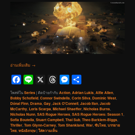
อ่านเพิ่มเติม
→
Facebook
Line
X
Threads
Messenger
Share
โพสท์ใน
Series
|
ติดป้ายกำกับ
Action
,
Adrian Lukis
,
Alfie Allen
,
Bobby Schofield
,
Connor Swindells
,
Corin Silva
,
Dominic West
,
Dónal Finn
,
Drama
,
Gay
,
Jack O'Connell
,
Jacob Ifan
,
Jacob
McCarthy
,
Loris Scarpa
,
Michael Shaeffer
,
Nicholas Burns
,
Nicholas Nunn
,
SAS Rogue Heroes
,
SAS Rogue Heroes: Season 1
,
Sofia Boutella
,
Stuart Campbell
,
Thai Sub
,
Theo Barklem-Biggs
,
Thriller
,
Tom Glynn-Carney
,
Tom Shankland
,
War
,
ซับไทย
,
บรรยาย
ไทย
,
หนังอังกฤษ
|
ใส่ความเห็น