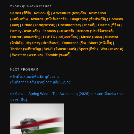
หมวดหมู่ประเภทภาพยนตร์
Series (ซีรีส์)
|
Action (บู๊)
|
Adventure (ผจญภัย)
|
Animation
(แอนิเมชัน)
|
Awards (หนังชิงรางวัล)
|
Biography (ชีวประวัติ)
|
Comedy
(ตลก)
|
Crime (อาชญากรรม)
|
Documentary (สารคดี)
|
Drama (ชีวิต)
|
Family (ครอบครัว)
|
Fantasy (แฟนตาซี)
|
History (ประวัติศาสตร์)
|
Horror (สยองขวัญ)
|
LGBTQ (
เกย์
,
เลสเบี้ยน
)
|
Music (เพลง)
|
Musical
(มิวสิคัล)
|
Mystery (ปมปริศนา)
|
Romance (รัก)
|
Short (หนังสั้น)
|
Thriller (ระทึกขวัญ)
|
Sci-Fi (วิทยาศาสตร์)
|
Sport (กีฬา)
|
War (สงคราม)
|
Western (คาวบอย)
|
Zombie (ซอมบี้)
NEXT PROGRAM
คลิกที่โปสเตอร์เพื่อเปิดดูตัวอย่าง
(วันที่คร่าวๆ ครับ อาจมีการเปลี่ยนแปลง)
อา 9 ส.ค. – Spring Wind – The Awakening (2026) สายลมเปลี่ยนทิศ ปวง
ประชาตื่นรู้