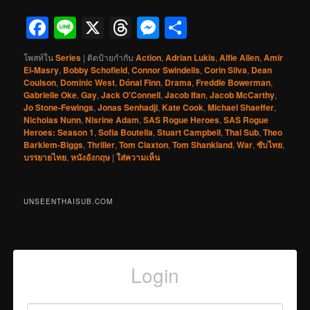
Facebook
Line
X
Threads
Messenger
Share
โพสท์ใน
Series
|
ติดป้ายกำกับ
Action
,
Adrian Lukis
,
Alfie Allen
,
Amir
El-Masry
,
Bobby Schofield
,
Connor Swindells
,
Corin Silva
,
Dean
Coulson
,
Dominic West
,
Dónal Finn
,
Drama
,
Freddie Bowerman
,
Gabrielle Oke
,
Gay
,
Jack O'Connell
,
Jacob Ifan
,
Jacob McCarthy
,
Jo Stone-Fewings
,
Jonas Senhadji
,
Kate Cook
,
Michael Shaeffer
,
Nicholas Nunn
,
Nisrine Adam
,
SAS Rogue Heroes
,
SAS Rogue
Heroes: Season 1
,
Sofia Boutella
,
Stuart Campbell
,
Thai Sub
,
Theo
Barklem-Biggs
,
Thriller
,
Tom Claxton
,
Tom Shankland
,
War
,
ซับไทย
,
บรรยายไทย
,
หนังอังกฤษ
|
ใส่ความเห็น
UNSEENTHAISUB.COM
Login
Username or Email
*