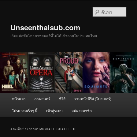
ข้าม
ข้าม
ไป
ไป
ค้นหา
ยัง
บทความ
เนื้อหา
รอง
Unseenthaisub.com
หลัก
เว็บแปลซับไทยภาพยนตร์ที่ไม่ได้เข้าฉายในประเทศไทย
เมนู
หน้าแรก
ภาพยนตร์
ซีรีส์
รวมหนังซีรีส์ (โปสเตอร์)
หลัก
โปรแกรมเร็วๆ นี้
เข้าสู่ระบบ
สมัครสมาชิก
คลังเก็บป้ายกำกับ:
MICHAEL SHAEFFER