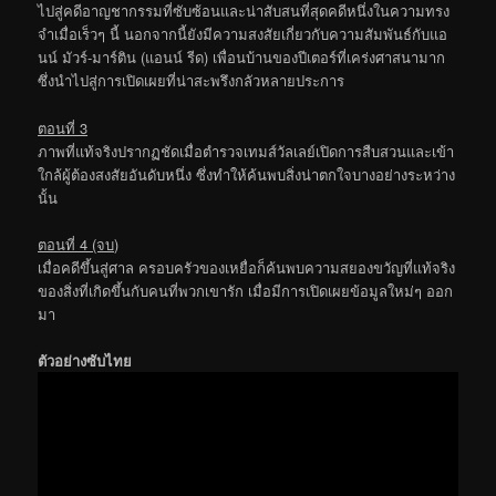
ไปสู่คดีอาญชากรรมที่ซับซ้อนและน่าสับสนที่สุดคดีหนึ่งในความทรง
จำเมื่อเร็วๆ นี้ นอกจากนี้ยังมีความสงสัยเกี่ยวกับความสัมพันธ์กับแอ
นน์ มัวร์-มาร์ติน (แอนน์ รีด) เพื่อนบ้านของปีเตอร์ที่เคร่งศาสนามาก
ซึ่งนำไปสู่การเปิดเผยที่น่าสะพรึงกลัวหลายประการ
ตอนที่ 3
ภาพที่แท้จริงปรากฏชัดเมื่อตำรวจเทมส์วัลเลย์เปิดการสืบสวนและเข้า
ใกล้ผู้ต้องสงสัยอันดับหนึ่ง ซึ่งทำให้ค้นพบสิ่งน่าตกใจบางอย่างระหว่าง
นั้น
ตอนที่ 4 (จบ)
เมื่อคดีขึ้นสู่ศาล ครอบครัวของเหยื่อก็ค้นพบความสยองขวัญที่แท้จริง
ของสิ่งที่เกิดขึ้นกับคนที่พวกเขารัก เมื่อมีการเปิดเผยข้อมูลใหม่ๆ ออก
มา
ตัวอย่างซับไทย