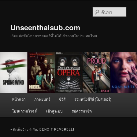
ข้าม
ข้าม
ไป
ไป
ค้นหา
ยัง
บทความ
เนื้อหา
รอง
Unseenthaisub.com
หลัก
เว็บแปลซับไทยภาพยนตร์ที่ไม่ได้เข้าฉายในประเทศไทย
เมนู
หน้าแรก
ภาพยนตร์
ซีรีส์
รวมหนังซีรีส์ (โปสเตอร์)
หลัก
โปรแกรมเร็วๆ นี้
เข้าสู่ระบบ
สมัครสมาชิก
คลังเก็บป้ายกำกับ:
BENOIT PEVERELLI