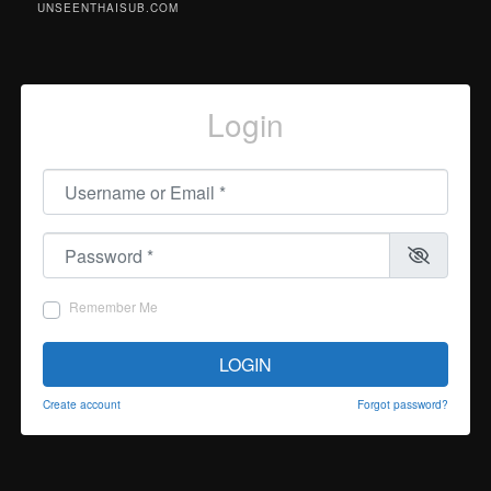
UNSEENTHAISUB.COM
Login
Username or Email
*
Password
*
Remember Me
LOGIN
Create account
Forgot password?