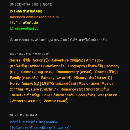
UNSEENTHAISUB’S NOTE
เพจหลัก สำหรับติดต่อ
facebook.com/unseenthaisub
LINE สำหรับติดต่อ
ID: unseenthaisub
ต้องการสอบถามหรือพบปัญหาบนเว็บแจ้งได้ที่เพจหรือไลน์เลยครับ
หมวดหมู่ประเภทภาพยนตร์
Series (ซีรีส์)
|
Action (บู๊)
|
Adventure (ผจญภัย)
|
Animation
(แอนิเมชัน)
|
Awards (หนังชิงรางวัล)
|
Biography (ชีวประวัติ)
|
Comedy
(ตลก)
|
Crime (อาชญากรรม)
|
Documentary (สารคดี)
|
Drama (ชีวิต)
|
Family (ครอบครัว)
|
Fantasy (แฟนตาซี)
|
History (ประวัติศาสตร์)
|
Horror (สยองขวัญ)
|
LGBTQ (
เกย์
,
เลสเบี้ยน
)
|
Music (เพลง)
|
Musical
(มิวสิคัล)
|
Mystery (ปมปริศนา)
|
Romance (รัก)
|
Short (หนังสั้น)
|
Thriller (ระทึกขวัญ)
|
Sci-Fi (วิทยาศาสตร์)
|
Sport (กีฬา)
|
War (สงคราม)
|
Western (คาวบอย)
|
Zombie (ซอมบี้)
NEXT PROGRAM
คลิกที่โปสเตอร์เพื่อเปิดดูตัวอย่าง
(วันที่คร่าวๆ ครับ อาจมีการเปลี่ยนแปลง)