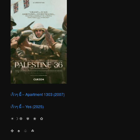
เร็วๆ นี้ – Apartment 1303 (2007)
เร็วๆ นี้ – Yes (2025)
☀︎ ☽ ❁ ✾ ❀ ✿
✤ ♣︎ ♧ ☘︎