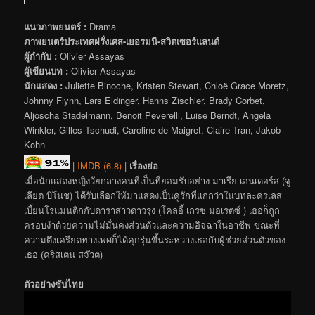
แนวภาพยนตร์ :
Drama
ภาพยนตร์ประเทศฝรั่งเศส-เยอรมนี-สวิตเซอร์แลนด์
ผู้กำกับ :
Olivier Assayas
ผู้เขียนบท :
Olivier Assayas
นักแสดง :
Juliette Binoche, Kristen Stewart, Chloë Grace Moretz,
Johnny Flynn, Lars Eidinger, Hanns Zischler, Brady Corbet,
Aljoscha Stadelmann, Benoit Peverelli, Luise Berndt, Angela
Winkler, Gilles Tschudi, Caroline de Maigret, Claire Tran, Jakob
Kohn
|
IMDB (6.8)
|
เรื่องย่อ
เมื่อนักแสดงหญิงวัยกลางคนที่เป็นที่ยอมรับอย่าง มาเรีย เอนเดอร์ส (จู
เลียต บิโนช) ได้รับเลือกให้มาแสดงเป็นคู่รักที่แก่กว่าในบทละครเลส
เบี้ยนโรแมนติกกับดาราสาวดาวรุ่ง (โคลอี้ เกรซ มอเรตซ์ ) เธอก็ถูก
ครอบงำด้วยความไม่มั่นคงส่วนตัวและความอิจฉาในอาชีพ ขณะที่
ความตึงเครียดทางเพศก็ได้คุกรุ่นขึ้นระหว่างเธอกับผู้ช่วยส่วนตัวของ
เธอ (คริสเตน สจ๊วต)
ตัวอย่างซับไทย