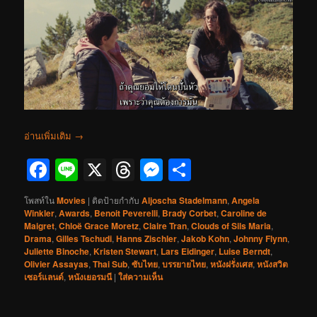
อ่านเพิ่มเติม
→
Facebook
Line
X
Threads
Messenger
Share
โพสท์ใน
Movies
|
ติดป้ายกำกับ
Aljoscha Stadelmann
,
Angela
Winkler
,
Awards
,
Benoit Peverelli
,
Brady Corbet
,
Caroline de
Maigret
,
Chloë Grace Moretz
,
Claire Tran
,
Clouds of Sils Maria
,
Drama
,
Gilles Tschudi
,
Hanns Zischler
,
Jakob Kohn
,
Johnny Flynn
,
Juliette Binoche
,
Kristen Stewart
,
Lars Eidinger
,
Luise Berndt
,
Olivier Assayas
,
Thai Sub
,
ซับไทย
,
บรรยายไทย
,
หนังฝรั่งเศส
,
หนังสวิต
เซอร์แลนด์
,
หนังเยอรมนี
|
ใส่ความเห็น