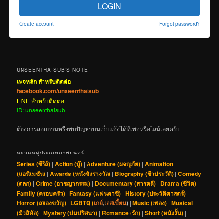
LOGIN
Create account
Forgot password?
UNSEENTHAISUB’S NOTE
เพจหลัก สำหรับติดต่อ
facebook.com/unseenthaisub
LINE สำหรับติดต่อ
ID: unseenthaisub
ต้องการสอบถามหรือพบปัญหาบนเว็บแจ้งได้ที่เพจหรือไลน์เลยครับ
หมวดหมู่ประเภทภาพยนตร์
Series (ซีรีส์)
|
Action (บู๊)
|
Adventure (ผจญภัย)
|
Animation
(แอนิเมชัน)
|
Awards (หนังชิงรางวัล)
|
Biography (ชีวประวัติ)
|
Comedy
(ตลก)
|
Crime (อาชญากรรม)
|
Documentary (สารคดี)
|
Drama (ชีวิต)
|
Family (ครอบครัว)
|
Fantasy (แฟนตาซี)
|
History (ประวัติศาสตร์)
|
Horror (สยองขวัญ)
|
LGBTQ (
เกย์
,
เลสเบี้ยน
)
|
Music (เพลง)
|
Musical
(มิวสิคัล)
|
Mystery (ปมปริศนา)
|
Romance (รัก)
|
Short (หนังสั้น)
|