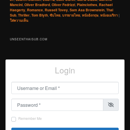
Mancini
,
Oliver Bradford
,
Oliver Fedrizzi
,
Plainclothes
,
Rachael
Haegerty
,
Romance
,
Russell Tovey
,
Sam Asa Brownstein
,
Thai
Sub
,
Thriller
,
Tom Blyth
,
ซับไทย
,
บรรยายไทย
,
หนังอังกฤษ
,
หนังอเมริกา
|
ใส่ความเห็น
UNSEENTHAISUB.COM
Login
Username or Email
*
Password
*
Remember Me