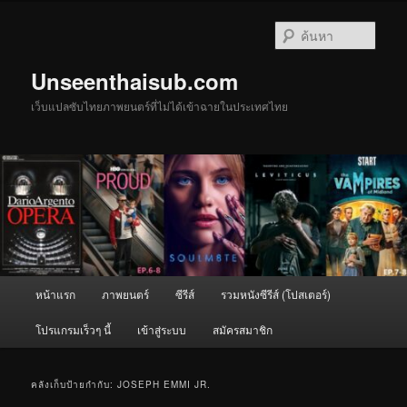
ข้าม
ข้าม
ไป
ไป
ค้นหา
ยัง
บทความ
เนื้อหา
รอง
Unseenthaisub.com
หลัก
เว็บแปลซับไทยภาพยนตร์ที่ไม่ได้เข้าฉายในประเทศไทย
เมนู
หน้าแรก
ภาพยนตร์
ซีรีส์
รวมหนังซีรีส์ (โปสเตอร์)
หลัก
โปรแกรมเร็วๆ นี้
เข้าสู่ระบบ
สมัครสมาชิก
คลังเก็บป้ายกำกับ:
JOSEPH EMMI JR.