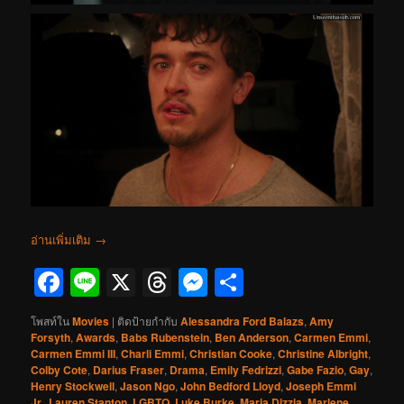
อ่านเพิ่มเติม
→
Facebook
Line
X
Threads
Messenger
Share
โพสท์ใน
Movies
|
ติดป้ายกำกับ
Alessandra Ford Balazs
,
Amy
Forsyth
,
Awards
,
Babs Rubenstein
,
Ben Anderson
,
Carmen Emmi
,
Carmen Emmi III
,
Charli Emmi
,
Christian Cooke
,
Christine Albright
,
Colby Cote
,
Darius Fraser
,
Drama
,
Emily Fedrizzi
,
Gabe Fazio
,
Gay
,
Henry Stockwell
,
Jason Ngo
,
John Bedford Lloyd
,
Joseph Emmi
Jr.
,
Lauren Stanton
,
LGBTQ
,
Luke Burke
,
Maria Dizzia
,
Marlene