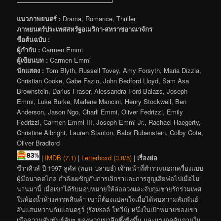
แนวภาพยนตร์ :
Drama, Romance, Thriller
ภาพยนตร์ประเทศสหรัฐอเมริกา-สหราชอาณาจักร
ชื่อต้นฉบับ :
ผู้กำกับ :
Carmen Emmi
ผู้เขียนบท :
Carmen Emmi
นักแสดง :
Tom Blyth, Russell Tovey, Amy Forsyth, Maria Dizzia,
Christian Cooke, Gabe Fazio, John Bedford Lloyd, Sam Asa
Brownstein, Darius Fraser, Alessandra Ford Balazs, Joseph
Emmi, Luke Burke, Marlene Mancini, Henry Stockwell, Ben
Anderson, Jason Ngo, Charli Emmi, Oliver Fedrizzi, Emily
Fedrizzi, Carmen Emmi III, Joseph Emmi Jr., Rachael Haegerty,
Christine Albright, Lauren Stanton, Babs Rubenstein, Colby Cote,
Oliver Bradford
|
IMDB (7.1)
|
Letterboxd (3.8/5)
|
เรื่องย่อ
ซีราคิวส์ ปี 1997 ลูคัส (ทอม บลายธ์) เจ้าหน้าที่ตำรวจนอกเครื่องแบบ
ผู้มีอนาคตไกล กำลังเผชิญกับการเลิกราและการสูญเสียพ่อไปเมื่อไม่
นานมานี้ เมื่อเขาได้รับมอบหมายให้ล่อลวงและจับกุมชายรักร่วมเพศ
ในห้องน้ำห้างสรรพสินค้า เขาก็ต้องแปลกใจเมื่อได้พบความสัมพันธ์
อันแสนหวานกับแอนดรูว์ (รัสเซลล์ โทวีย์) หนึ่งในเป้าหมายของเขา
เมื่อความสัมพันธ์ลับๆ ของพวกเขาลึกซึ้งยิ่งขึ้น และแรงกดดันภายใน