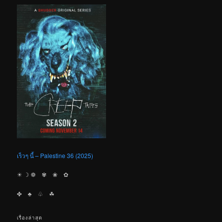
เร็วๆ นี้ – Palestine 36 (2025)
☀︎ ☽ ❁ ✾ ❀ ✿
✤ ♣︎ ♧ ☘︎
เรื่องล่าสุด