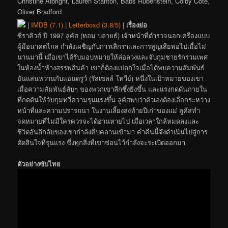
Christine Albright, Lauren Stanton, Babs Rubenstein, Colby Cote,
Oliver Bradford
|
IMDB (7.1)
|
Letterboxd (3.8/5)
|
เรื่องย่อ
ซีราคิวส์ ปี 1997 ลูคัส (ทอม บลายธ์) เจ้าหน้าที่ตำรวจนอกเครื่องแบบ
ผู้มีอนาคตไกล กำลังเผชิญกับการเลิกราและการสูญเสียพ่อไปเมื่อไม่
นานมานี้ เมื่อเขาได้รับมอบหมายให้ล่อลวงและจับกุมชายรักร่วมเพศ
ในห้องน้ำห้างสรรพสินค้า เขาก็ต้องแปลกใจเมื่อได้พบความสัมพันธ์
อันแสนหวานกับแอนดรูว์ (รัสเซลล์ โทวีย์) หนึ่งในเป้าหมายของเขา
เมื่อความสัมพันธ์ลับๆ ของพวกเขาลึกซึ้งยิ่งขึ้น และแรงกดดันภายใน
ที่กดดันให้จับกุมทวีความรุนแรงขึ้น ลูคัสพบว่าตัวเองต้องเลือกระหว่าง
หน้าที่และความปรารถนา ในงานเลี้ยงส่งท้ายปีเก่าของแม่ ลูคัสทำ
จดหมายที่ไม่มีใครควรจะได้อ่านหายไป เมื่อเวลาใกล้หมดลงและ
ชีวิตอันลึกลับของเขากำลังคืบคลานเข้ามา ค่ำคืนนี้จึงดำเนินไปสู่การ
ตัดสินใจที่รุนแรง ซึ่งทุกสิ่งที่เขาซ่อนไว้กำลังจะระเบิดออกมา
ตัวอย่างซับไทย