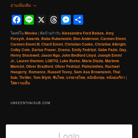
อ่านเพิ่มเติม
→
Facebook
Line
X
Threads
Messenger
Share
โพสท์ใน
Movies
|
ติดป้ายกำกับ
Alessandra Ford Balazs
,
Amy
Forsyth
,
Awards
,
Babs Rubenstein
,
Ben Anderson
,
Carmen Emmi
,
Carmen Emmi III
,
Charli Emmi
,
Christian Cooke
,
Christine Albright
,
Colby Cote
,
Darius Fraser
,
Drama
,
Emily Fedrizzi
,
Gabe Fazio
,
Gay
,
Henry Stockwell
,
Jason Ngo
,
John Bedford Lloyd
,
Joseph Emmi
Jr.
,
Lauren Stanton
,
LGBTQ
,
Luke Burke
,
Maria Dizzia
,
Marlene
Mancini
,
Oliver Bradford
,
Oliver Fedrizzi
,
Plainclothes
,
Rachael
Haegerty
,
Romance
,
Russell Tovey
,
Sam Asa Brownstein
,
Thai
Sub
,
Thriller
,
Tom Blyth
,
ซับไทย
,
บรรยายไทย
,
หนังอังกฤษ
,
หนังอเมริกา
|
ใส่ความเห็น
UNSEENTHAISUB.COM
Login