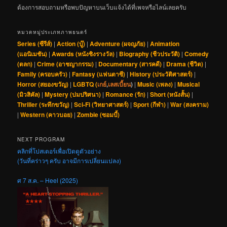
ต้องการสอบถามหรือพบปัญหาบนเว็บแจ้งได้ที่เพจหรือไลน์เลยครับ
หมวดหมู่ประเภทภาพยนตร์
Series (ซีรีส์)
|
Action (บู๊)
|
Adventure (ผจญภัย)
|
Animation
(แอนิเมชัน)
|
Awards (หนังชิงรางวัล)
|
Biography (ชีวประวัติ)
|
Comedy
(ตลก)
|
Crime (อาชญากรรม)
|
Documentary (สารคดี)
|
Drama (ชีวิต)
|
Family (ครอบครัว)
|
Fantasy (แฟนตาซี)
|
History (ประวัติศาสตร์)
|
Horror (สยองขวัญ)
|
LGBTQ (
เกย์
,
เลสเบี้ยน
)
|
Music (เพลง)
|
Musical
(มิวสิคัล)
|
Mystery (ปมปริศนา)
|
Romance (รัก)
|
Short (หนังสั้น)
|
Thriller (ระทึกขวัญ)
|
Sci-Fi (วิทยาศาสตร์)
|
Sport (กีฬา)
|
War (สงคราม)
|
Western (คาวบอย)
|
Zombie (ซอมบี้)
NEXT PROGRAM
คลิกที่โปสเตอร์เพื่อเปิดดูตัวอย่าง
(วันที่คร่าวๆ ครับ อาจมีการเปลี่ยนแปลง)
ศ 7 ส.ค. – Heel (2025)