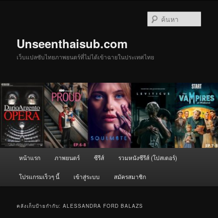
ข้าม
ข้าม
ไป
ไป
ค้นหา
ยัง
บทความ
เนื้อหา
รอง
Unseenthaisub.com
หลัก
เว็บแปลซับไทยภาพยนตร์ที่ไม่ได้เข้าฉายในประเทศไทย
เมนู
หน้าแรก
ภาพยนตร์
ซีรีส์
รวมหนังซีรีส์ (โปสเตอร์)
หลัก
โปรแกรมเร็วๆ นี้
เข้าสู่ระบบ
สมัครสมาชิก
คลังเก็บป้ายกำกับ:
ALESSANDRA FORD BALAZS