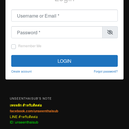
Username or Email
*
Password
*
Remember Me
LOGIN
Create account
Forgot password?
UNSEENTHAISUB’S NOTE
เพจหลัก สำหรับติดต่อ
facebook.com/unseenthaisub
LINE สำหรับติดต่อ
ID: unseenthaisub