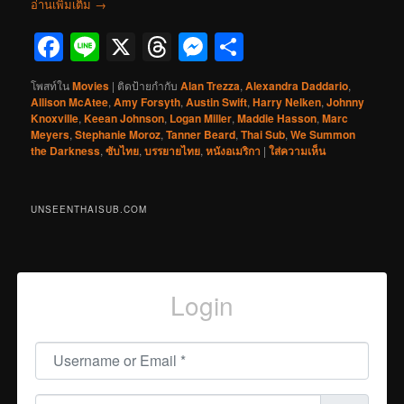
อ่านเพิ่มเติม
→
Facebook
Line
X
Threads
Messenger
Share
โพสท์ใน
Movies
|
ติดป้ายกำกับ
Alan Trezza
,
Alexandra Daddario
,
Allison McAtee
,
Amy Forsyth
,
Austin Swift
,
Harry Nelken
,
Johnny
Knoxville
,
Keean Johnson
,
Logan Miller
,
Maddie Hasson
,
Marc
Meyers
,
Stephanie Moroz
,
Tanner Beard
,
Thai Sub
,
We Summon
the Darkness
,
ซับไทย
,
บรรยายไทย
,
หนังอเมริกา
|
ใส่ความเห็น
UNSEENTHAISUB.COM
Login
Username or Email
*
Password
*