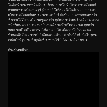
ในห้องน้ำห้างสรรพสินค้า เขาก็ต้องแปลกใจเมื่อได้พบความสัมพันธ์
อันแสนหวานกับแอนดรูว์ (รัสเซลล์ โทวีย์) หนึ่งในเป้าหมายของเขา
เมื่อความสัมพันธ์ลับๆ ของพวกเขาลึกซึ้งยิ่งขึ้น และแรงกดดันภายใน
ที่กดดันให้จับกุมทวีความรุนแรงขึ้น ลูคัสพบว่าตัวเองต้องเลือกระหว่าง
หน้าที่และความปรารถนา ในงานเลี้ยงส่งท้ายปีเก่าของแม่ ลูคัสทำ
จดหมายที่ไม่มีใครควรจะได้อ่านหายไป เมื่อเวลาใกล้หมดลงและ
ชีวิตอันลึกลับของเขากำลังคืบคลานเข้ามา ค่ำคืนนี้จึงดำเนินไปสู่การ
ตัดสินใจที่รุนแรง ซึ่งทุกสิ่งที่เขาซ่อนไว้กำลังจะระเบิดออกมา
ตัวอย่างซับไทย