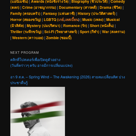
(แอนิเมชัน)
|
Awards (หนังชิงรางวัล)
|
Biography (ชีวประวัติ)
|
Comedy
(ตลก)
|
Crime (อาชญากรรม)
|
Documentary (สารคดี)
|
Drama (ชีวิต)
|
Family (ครอบครัว)
|
Fantasy (แฟนตาซี)
|
History (ประวัติศาสตร์)
|
Horror (สยองขวัญ)
|
LGBTQ (
เกย์
,
เลสเบี้ยน
)
|
Music (เพลง)
|
Musical
(มิวสิคัล)
|
Mystery (ปมปริศนา)
|
Romance (รัก)
|
Short (หนังสั้น)
|
Thriller (ระทึกขวัญ)
|
Sci-Fi (วิทยาศาสตร์)
|
Sport (กีฬา)
|
War (สงคราม)
|
Western (คาวบอย)
|
Zombie (ซอมบี้)
NEXT PROGRAM
คลิกที่โปสเตอร์เพื่อเปิดดูตัวอย่าง
(วันที่คร่าวๆ ครับ อาจมีการเปลี่ยนแปลง)
อา 9 ส.ค. – Spring Wind – The Awakening (2026) สายลมเปลี่ยนทิศ ปวง
ประชาตื่นรู้