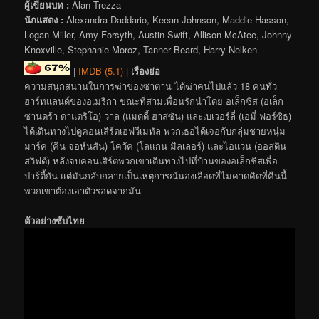
ผู้เขียนบท :
Alan Trezza
นักแสดง :
Alexandra Daddario, Keean Johnson, Maddie Hasson,
Logan Miller, Amy Forsyth, Austin Swift, Allison McAtee, Johnny
Knoxville, Stephanie Moroz, Tanner Beard, Harry Nelken
|
IMDB (5.1)
|
เรื่องย่อ
ความสนุกสนานในการฆ่าของซาตาน ได้ฆ่าคนไปแล้ว 18 คนทั่ว
ฮาร์ทแลนด์ของอเมริกา ขณะที่สามเพื่อนรักนำโดย อเล็กซิส (อเล็ก
ซานดร้า ดาแดริโอ) วาล (แมดดี้ ฮาสซัน) และเบเวอร์ลี่ (เอมี่ ฟอร์ซิธ)
ได้เดินทางไปดูคอนเสิร์ตเฮฟวีเมทัล พวกเธอได้เจอกับกลุ่มชายหนุ่ม
มาร์ค (คีน จอห์นสัน) โควัค (โลแกน มิลเลอร์) และไอแวน (ออสติน
สวิฟต์) หลังจบคอนเสิร์ตพวกเขาเดินทางไปที่บ้านของอเล็กซิสเพื่อ
ปาร์ตี้กัน แต่มันกลับกลายเป็นเหตุการณ์นองเลือดที่ไม่คาดคิดที่คืนนี้
พวกเขาต้องเอาตัวรอดจากมัน
ตัวอย่างซับไทย