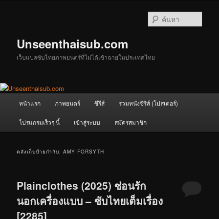
ข้าม
ข้าม
ไป
ไป
ค้นหา
ยัง
บทความ
เนื้อหา
รอง
Unseenthaisub.com
หลัก
เว็บแปลซับไทยภาพยนตร์ที่ไม่ได้เข้าฉายในประเทศไทย
เมนู
หน้าแรก
ภาพยนตร์
ซีรีส์
รวมหนังซีรีส์ (โปสเตอร์)
หลัก
โปรแกรมเร็วๆ นี้
เข้าสู่ระบบ
สมัครสมาชิก
คลังเก็บป้ายกำกับ:
AMY FORSYTH
Plainclothes (2025) ซ่อนรัก
นอกเครื่องแบบ – ซับไทยเต็มเรื่อง
[2285]