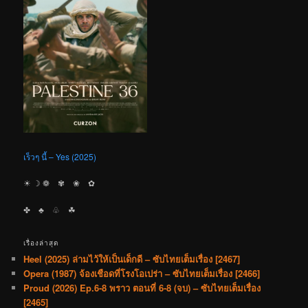
เร็วๆ นี้ – Yes (2025)
☀︎ ☽ ❁ ✾ ❀ ✿
✤ ♣︎ ♧ ☘︎
เรื่องล่าสุด
Heel (2025) ล่ามไว้ให้เป็นเด็กดี – ซับไทยเต็มเรื่อง [2467]
Opera (1987) จ้องเชือดที่โรงโอเปร่า – ซับไทยเต็มเรื่อง [2466]
Proud (2026) Ep.6-8 พราว ตอนที่ 6-8 (จบ) – ซับไทยเต็มเรื่อง
[2465]