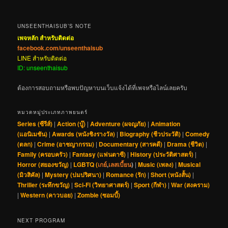
UNSEENTHAISUB’S NOTE
เพจหลัก สำหรับติดต่อ
facebook.com/unseenthaisub
LINE สำหรับติดต่อ
ID: unseenthaisub
ต้องการสอบถามหรือพบปัญหาบนเว็บแจ้งได้ที่เพจหรือไลน์เลยครับ
หมวดหมู่ประเภทภาพยนตร์
Series (ซีรีส์)
|
Action (บู๊)
|
Adventure (ผจญภัย)
|
Animation
(แอนิเมชัน)
|
Awards (หนังชิงรางวัล)
|
Biography (ชีวประวัติ)
|
Comedy
(ตลก)
|
Crime (อาชญากรรม)
|
Documentary (สารคดี)
|
Drama (ชีวิต)
|
Family (ครอบครัว)
|
Fantasy (แฟนตาซี)
|
History (ประวัติศาสตร์)
|
Horror (สยองขวัญ)
|
LGBTQ (
เกย์
,
เลสเบี้ยน
)
|
Music (เพลง)
|
Musical
(มิวสิคัล)
|
Mystery (ปมปริศนา)
|
Romance (รัก)
|
Short (หนังสั้น)
|
Thriller (ระทึกขวัญ)
|
Sci-Fi (วิทยาศาสตร์)
|
Sport (กีฬา)
|
War (สงคราม)
|
Western (คาวบอย)
|
Zombie (ซอมบี้)
NEXT PROGRAM