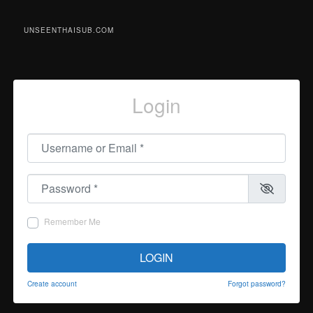
UNSEENTHAISUB.COM
Login
Username or Email
*
Password
*
Remember Me
LOGIN
Create account
Forgot password?