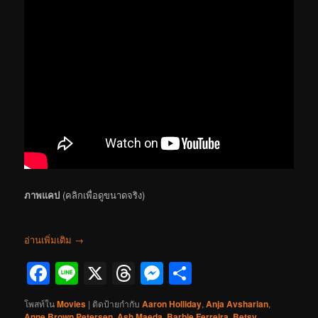
ภาพแคป
(คลิกเพื่อดูขนาดจริง)
อ่านเพิ่มเติม
→
Facebook
Line
X
Threads
Messenger
Share
โพสท์ใน
Movies
|
ติดป้ายกำกับ
Aaron Holliday
,
Anja Avsharian
,
Anne Brown Petersen
,
Ash Maeda
,
Barbie Ferreira
,
Betsy