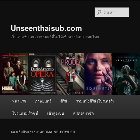
ข้าม
ข้าม
ไป
ไป
ค้นหา
ยัง
บทความ
เนื้อหา
รอง
Unseenthaisub.com
หลัก
เว็บแปลซับไทยภาพยนตร์ที่ไม่ได้เข้าฉายในประเทศไทย
เมนู
หน้าแรก
ภาพยนตร์
ซีรีส์
รวมหนังซีรีส์ (โปสเตอร์)
หลัก
โปรแกรมเร็วๆ นี้
เข้าสู่ระบบ
สมัครสมาชิก
คลังเก็บป้ายกำกับ:
JERMAINE FOWLER