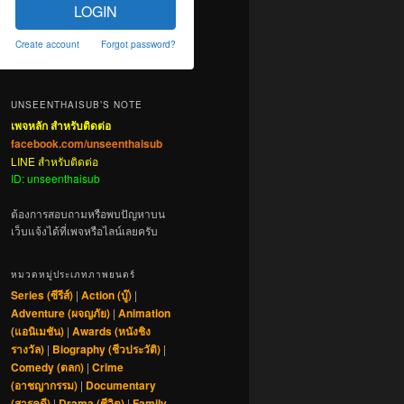
LOGIN
Create account
Forgot password?
UNSEENTHAISUB’S NOTE
เพจหลัก สำหรับติดต่อ
facebook.com/unseenthaisub
LINE สำหรับติดต่อ
ID: unseenthaisub
ต้องการสอบถามหรือพบปัญหาบน
เว็บแจ้งได้ที่เพจหรือไลน์เลยครับ
หมวดหมู่ประเภทภาพยนตร์
Series (ซีรีส์)
|
Action (บู๊)
|
Adventure (ผจญภัย)
|
Animation
(แอนิเมชัน)
|
Awards (หนังชิง
รางวัล)
|
Biography (ชีวประวัติ)
|
Comedy (ตลก)
|
Crime
(อาชญากรรม)
|
Documentary
(สารคดี)
|
Drama (ชีวิต)
|
Family