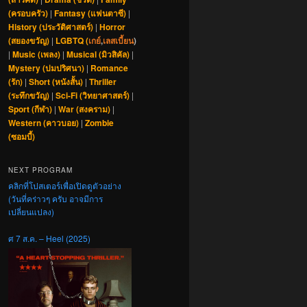
(ครอบครัว)
|
Fantasy (แฟนตาซี)
|
History (ประวัติศาสตร์)
|
Horror
(สยองขวัญ)
|
LGBTQ (
เกย์
,
เลสเบี้ยน
)
|
Music (เพลง)
|
Musical (มิวสิคัล)
|
Mystery (ปมปริศนา)
|
Romance
(รัก)
|
Short (หนังสั้น)
|
Thriller
(ระทึกขวัญ)
|
Sci-Fi (วิทยาศาสตร์)
|
Sport (กีฬา)
|
War (สงคราม)
|
Western (คาวบอย)
|
Zombie
(ซอมบี้)
NEXT PROGRAM
คลิกที่โปสเตอร์เพื่อเปิดดูตัวอย่าง
(วันที่คร่าวๆ ครับ อาจมีการ
เปลี่ยนแปลง)
ศ 7 ส.ค. – Heel (2025)