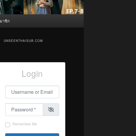
มาชิก
UNSEENTHAISUB.COM
Login
Username or Email
*
Password
*
Remember Me