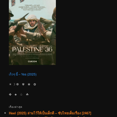
เร็วๆ นี้ – Yes (2025)
☀︎ ☽ ❁ ✾ ❀ ✿
✤ ♣︎ ♧ ☘︎
เรื่องล่าสุด
Heel (2025) ล่ามไว้ให้เป็นเด็กดี – ซับไทยเต็มเรื่อง [2467]