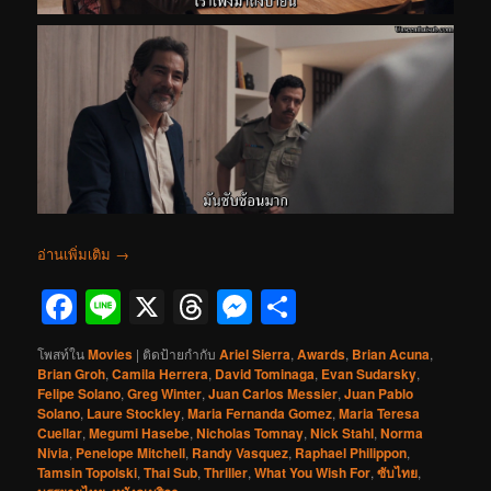
อ่านเพิ่มเติม
→
Facebook
Line
X
Threads
Messenger
Share
โพสท์ใน
Movies
|
ติดป้ายกำกับ
Ariel Sierra
,
Awards
,
Brian Acuna
,
Brian Groh
,
Camila Herrera
,
David Tominaga
,
Evan Sudarsky
,
Felipe Solano
,
Greg Winter
,
Juan Carlos Messier
,
Juan Pablo
Solano
,
Laure Stockley
,
Maria Fernanda Gomez
,
Maria Teresa
Cuellar
,
Megumi Hasebe
,
Nicholas Tomnay
,
Nick Stahl
,
Norma
Nivia
,
Penelope Mitchell
,
Randy Vasquez
,
Raphael Philippon
,
Tamsin Topolski
,
Thai Sub
,
Thriller
,
What You Wish For
,
ซับไทย
,