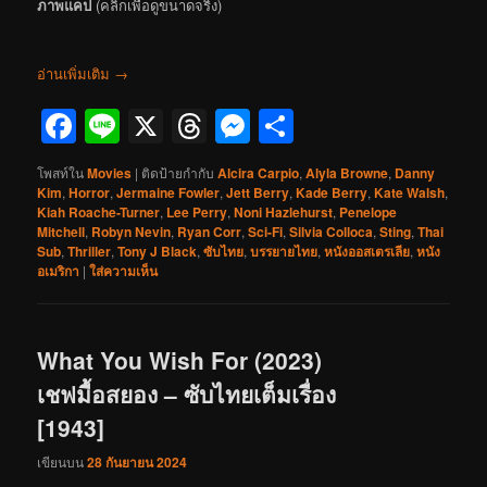
ภาพแคป
(คลิกเพื่อดูขนาดจริง)
อ่านเพิ่มเติม
→
Facebook
Line
X
Threads
Messenger
Share
โพสท์ใน
Movies
|
ติดป้ายกำกับ
Alcira Carpio
,
Alyla Browne
,
Danny
Kim
,
Horror
,
Jermaine Fowler
,
Jett Berry
,
Kade Berry
,
Kate Walsh
,
Kiah Roache-Turner
,
Lee Perry
,
Noni Hazlehurst
,
Penelope
Mitchell
,
Robyn Nevin
,
Ryan Corr
,
Sci-Fi
,
Silvia Colloca
,
Sting
,
Thai
Sub
,
Thriller
,
Tony J Black
,
ซับไทย
,
บรรยายไทย
,
หนังออสเตรเลีย
,
หนัง
อเมริกา
|
ใส่ความเห็น
What You Wish For (2023)
เชฟมื้อสยอง – ซับไทยเต็มเรื่อง
[1943]
เขียนบน
28 กันยายน 2024