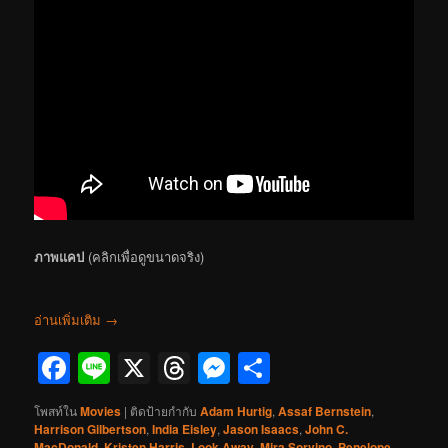
ภาพแคป
(คลิกเพื่อดูขนาดจริง)
อ่านเพิ่มเติม
→
Facebook
Line
X
Threads
Messenger
Share
โพสท์ใน
Movies
|
ติดป้ายกำกับ
Adam Hurtig
,
Assaf Bernstein
,
Harrison Gilbertson
,
India Eisley
,
Jason Isaacs
,
John C.
MacDonald
,
Kristen Harris
,
Look Away
,
Mira Sorvino
,
Penelope