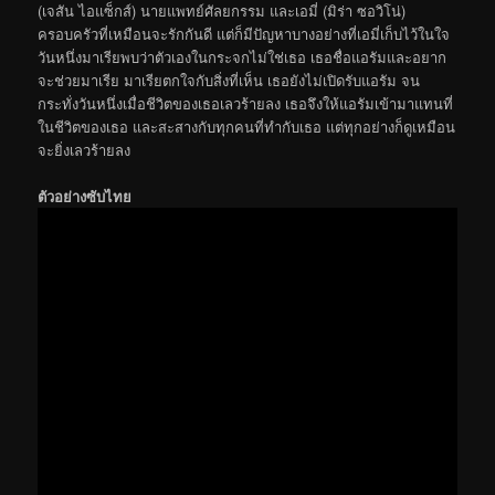
(เจสัน ไอแซ็กส์) นายแพทย์ศัลยกรรม และเอมี่ (มิร่า ซอวิโน่)
ครอบครัวที่เหมือนจะรักกันดี แต่ก็มีปัญหาบางอย่างที่เอมี่เก็บไว้ในใจ
วันหนึ่งมาเรียพบว่าตัวเองในกระจกไม่ใช่เธอ เธอชื่อแอรัมและอยาก
จะช่วยมาเรีย มาเรียตกใจกับสิ่งที่เห็น เธอยังไม่เปิดรับแอรัม จน
กระทั่งวันหนึ่งเมื่อชีวิตของเธอเลวร้ายลง เธอจึงให้แอรัมเข้ามาแทนที่
ในชีวิตของเธอ และสะสางกับทุกคนที่ทำกับเธอ แต่ทุกอย่างก็ดูเหมือน
จะยิ่งเลวร้ายลง
ตัวอย่างซับไทย