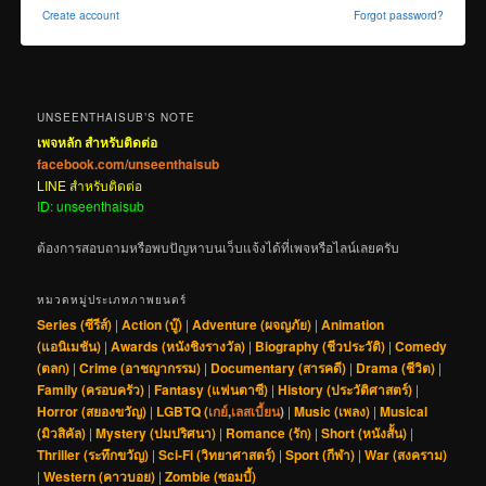
Create account
Forgot password?
UNSEENTHAISUB’S NOTE
เพจหลัก สำหรับติดต่อ
facebook.com/unseenthaisub
LINE สำหรับติดต่อ
ID: unseenthaisub
ต้องการสอบถามหรือพบปัญหาบนเว็บแจ้งได้ที่เพจหรือไลน์เลยครับ
หมวดหมู่ประเภทภาพยนตร์
Series (ซีรีส์)
|
Action (บู๊)
|
Adventure (ผจญภัย)
|
Animation
(แอนิเมชัน)
|
Awards (หนังชิงรางวัล)
|
Biography (ชีวประวัติ)
|
Comedy
(ตลก)
|
Crime (อาชญากรรม)
|
Documentary (สารคดี)
|
Drama (ชีวิต)
|
Family (ครอบครัว)
|
Fantasy (แฟนตาซี)
|
History (ประวัติศาสตร์)
|
Horror (สยองขวัญ)
|
LGBTQ (
เกย์
,
เลสเบี้ยน
)
|
Music (เพลง)
|
Musical
(มิวสิคัล)
|
Mystery (ปมปริศนา)
|
Romance (รัก)
|
Short (หนังสั้น)
|
Thriller (ระทึกขวัญ)
|
Sci-Fi (วิทยาศาสตร์)
|
Sport (กีฬา)
|
War (สงคราม)
|
Western (คาวบอย)
|
Zombie (ซอมบี้)