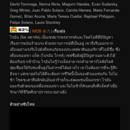
David Tominaga, Norma Nivia, Megumi Hasebe, Evan Sudarsky,
Greg Winter, Juan Pablo Solano, Camila Herrera, Maria Fernanda
Gomez, Brian Acuna, Maria Teresa Cuellar, Raphael Philippon,
Felipe Solano, Laure Stockley
|
IMDB (6.7)
|
เรื่องย่อ
ไรอัน (นิค สตาห์ล) เป็นเชฟมากพรสวรรค์และโชคไม่ดีที่มีปัญหา
เรื่องการพนันร้ายแรง ด้วยสถานการณ์ที่เป็นอยู่ เขาจึงรีบออกจาก
เมืองอย่างเร่งรีบไปยังที่หลบภัยของประเทศลาตินอเมริกาที่ไม่มีชื่อ ซึ่ง
เพื่อนของเขา แจ็ค (ไบรอัน โกรห์) เชฟชื่อดังผู้มีปัญหาเฉพาะตัวได้
ต้อนรับเขาเข้าบ้าน ไรอันไม่รู้ว่าแจ็คสามารถทำอาหารไลฟ์สไตล์
ฟุ่มเฟือยให้กับชนชั้นสูงในสวรรค์ได้อย่างไร เขาไม่ต้องการที่จะรู้สึก
อิจฉา แต่เขาอดไม่ได้ที่จะต้องการชีวิตนี้เป็นของตัวเองเช่นกัน ในไม่
ช้า โชคชะตาที่พลิกผันอันเลวร้ายก็จะส่งผลเช่นนั้นแก่เขา ไรอัน
ยอมรับตัวตนของเพื่อนของเขา และในไม่ช้าก็ค้นพบสิ่งที่แจ็คทำเพื่อ
รักษาวิถีชีวิตที่เขาปรารถนาอย่างยิ่ง
ตัวอย่างซับไทย