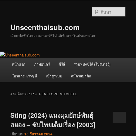
ข้าม
ข้าม
ไป
ไป
ค้นหา
ยัง
บทความ
เนื้อหา
รอง
Unseenthaisub.com
หลัก
เว็บแปลซับไทยภาพยนตร์ที่ไม่ได้เข้าฉายในประเทศไทย
เมนู
หน้าแรก
ภาพยนตร์
ซีรีส์
รวมหนังซีรีส์ (โปสเตอร์)
หลัก
โปรแกรมเร็วๆ นี้
เข้าสู่ระบบ
สมัครสมาชิก
คลังเก็บป้ายกำกับ:
PENELOPE MITCHELL
Sting (2024) แมงมุมยักษ์พันธุ์
สยอง – ซับไทยเต็มเรื่อง [2003]
เขียนบน
15 ธันวาคม 2024