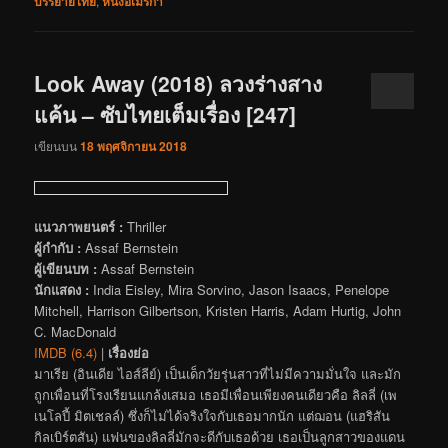
บรรยายไทย
,
หนังอเมริกา
Look Away (2018) ลวงร่างสาง
แค้น – ซับไทยเต็มเรื่อง [247]
เขียนบน
18 พฤศจิกายน 2018
แนวภาพยนตร์ :
Thriller
ผู้กำกับ :
Assaf Bernstein
ผู้เขียนบท :
Assaf Bernstein
นักแสดง :
India Eisley, Mira Sorvino, Jason Isaacs, Penelope
Mitchell, Harrison Gilbertson, Kristen Harris, Adam Hurtig, John
C. MacDonald
IMDB (6.4)
|
เรื่องย่อ
มาเรีย (อินเดีย ไอส์ลีย์) เป็นเด็กวัยรุ่นสาวที่ไม่มีความมั่นใจ และมัก
ถูกเพื่อนที่โรงเรียนแกล้งเสมอ เธอมีเพื่อนเพียงคนเดียวคือ ลิลลี่ (เพ
เนโลปี้ มิตเชลล์) ซึ่งก็ไม่ได้จริงใจกับเธอมากนัก แต่ฌอน (แฮริสัน
กิลเบิร์ตสัน) แฟนของลิลลี่มักจะดีกับเธอด้วย เธอเป็นลูกสาวของแดน