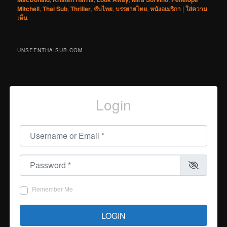
Mitchell
,
Thai Sub
,
Thriller
,
ซับไทย
,
บรรยายไทย
,
หนังอเมริกา
|
ใส่ความ
เห็น
UNSEENTHAISUB.COM
Login
Username or Email
*
Password
*
Remember Me
LOGIN