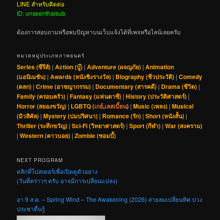
LINE สำหรับติดต่อ
ID: unseenthaisub
ต้องการสอบถามหรือพบปัญหาบนเว็บแจ้งได้ที่เพจหรือไลน์เลยครับ
หมวดหมู่ประเภทภาพยนตร์
Series (ซีรีส์)
|
Action (บู๊)
|
Adventure (ผจญภัย)
|
Animation
(แอนิเมชัน)
|
Awards (หนังชิงรางวัล)
|
Biography (ชีวประวัติ)
|
Comedy
(ตลก)
|
Crime (อาชญากรรม)
|
Documentary (สารคดี)
|
Drama (ชีวิต)
|
Family (ครอบครัว)
|
Fantasy (แฟนตาซี)
|
History (ประวัติศาสตร์)
|
Horror (สยองขวัญ)
|
LGBTQ (
เกย์
,
เลสเบี้ยน
)
|
Music (เพลง)
|
Musical
(มิวสิคัล)
|
Mystery (ปมปริศนา)
|
Romance (รัก)
|
Short (หนังสั้น)
|
Thriller (ระทึกขวัญ)
|
Sci-Fi (วิทยาศาสตร์)
|
Sport (กีฬา)
|
War (สงคราม)
|
Western (คาวบอย)
|
Zombie (ซอมบี้)
NEXT PROGRAM
คลิกที่โปสเตอร์เพื่อเปิดดูตัวอย่าง
(วันที่คร่าวๆ ครับ อาจมีการเปลี่ยนแปลง)
อา 9 ส.ค. – Spring Wind – The Awakening (2026) สายลมเปลี่ยนทิศ ปวง
ประชาตื่นรู้