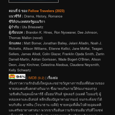
ตอนที่ 6 ของ
Fellow Travelers (2023)
แนวซีรีส์ :
Drama, History, Romance
ซีรีส์ประเทศสหรัฐอเมริกา
ผู้กำกับ :
Uta Briesewitz
ผู้เขียนบท :
Brandon K. Hines, Ron Nyswaner, Dee Johnson,
Thomas Mallon (novel)
นักแสดง :
Matt Bomer, Jonathan Bailey, Jelani Alladin, Noah J.
Ricketts, Allison Williams, Etienne Kellici, Jane Moffat, Teagan
Sellers, James Allodi, Colin Glazer, Franklin Ojeda Smith, Zarrin
Darnell-Martin, Adrian Gorrissen, Wade Bogert-O’Brien, Alison
Deon, Joey Kirchner, Celestina Aleobua, Claudene Neysmith,
Kelly Schwartz
|
IMDB (9.2)
|
เรื่องย่อ
เรื่องราวความรักอันยิ่งใหญ่และเขย่าขวัญทางการเมืองที่ผันผวนของ
ชายสองคนที่แตกต่างกันมาก ซึ่งมาพบกันภายใต้ร่มเงาของกรุง
วอชิงตันในยุคแม็กคาร์ธี เมื่อฮอว์กินส์ ฟูลเลอร์ (แมตต์ โบเมอร์) ผู้
หล่อเหลาและมีเสน่ห์ หลีกเลี่ยงปัญหาทางอารมณ์ จนกระทั่งเขาได้
พบกับทิม ลาฟลิน (โจนาธาน เบลีย์) ชายหนุ่มที่เต็มไปด้วยอุดมคติ
และศรัทธาทางศาสนา พวกเขาเริ่มต้นความรักเช่นเดียวกับที่โจเซฟ