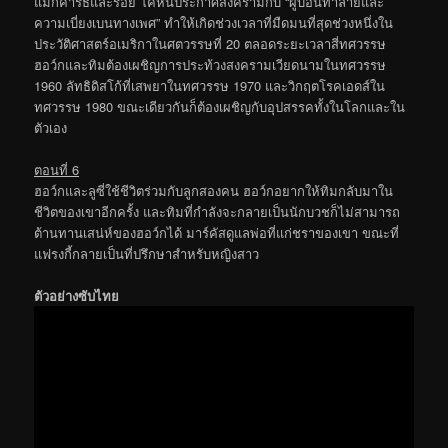
แม็กคาร์ธีและรอย โคห์นประกาศสงครามกับ “ผู้บ่อนทำลายและ
ความเบี่ยงเบนทางเพศ” ทำให้เกิดช่วงเวลาที่มืดมนที่สุดช่วงหนึ่งใน
ประวัติศาสตร์อเมริกาในศตวรรษที่ 20 ตลอดระยะเวลาสี่ทศวรรษ
ฮอว์กและทิมต้องเผชิญการประท้วงสงครามเวียดนามในทศวรรษ
1960 ลัทธิดิสโก้ที่เสพยาในทศวรรษ 1970 และวิกฤตโรคเอดส์ใน
ทศวรรษ 1980 ขณะเดียวกันก็ต้องเผชิญกับอุปสรรคทั้งในโลกและใน
ตัวเอง
ตอนที่ 6
ฮอว์กและลูซี่ใช้ชีวิตร่วมกับลูกสองคน ฮอว์กอยากให้ทิมกลับมาใน
ชีวิตของเขาอีกครั้ง และทิมที่กำลังจะกลายเป็นนักบวชก็ไม่สามารถ
ต้านทานเสน่ห์ของฮอว์กได้ มาร์คัสดูแลพ่อที่แก่ชราของเขา ขณะที่
แฟรงกี้กลายเป็นที่ปรึกษาสำหรับหญิงสาว
ตัวอย่างซับไทย