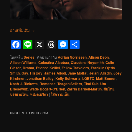
อ่านเพิ่มเติม
→
Facebook
Line
X
Threads
Messenger
Share
โพสท์ใน
Series
|
ติดป้ายกำกับ
Adrian Gorrissen
,
Alison Deon
,
Allison Williams
,
Celestina Aleobua
,
Claudene Neysmith
,
Colin
Glazer
,
Drama
,
Etienne Kellici
,
Fellow Travelers
,
Franklin Ojeda
Smith
,
Gay
,
History
,
James Allodi
,
Jane Moffat
,
Jelani Alladin
,
Joey
Kirchner
,
Jonathan Bailey
,
Kelly Schwartz
,
LGBTQ
,
Matt Bomer
,
Noah J. Ricketts
,
Romance
,
Teagan Sellers
,
Thai Sub
,
Uta
Briesewitz
,
Wade Bogert-O'Brien
,
Zarrin Darnell-Martin
,
ซับไทย
,
บรรยายไทย
,
หนังอเมริกา
|
ใส่ความเห็น
UNSEENTHAISUB.COM