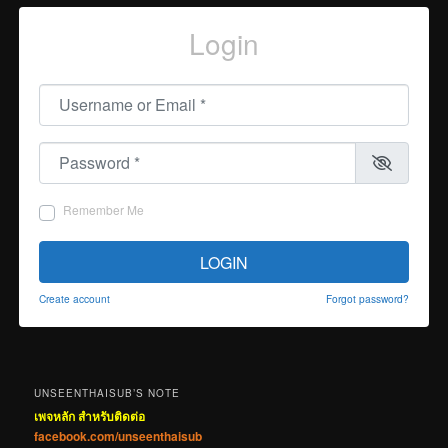
Login
Username or Email
*
Password
*
Remember Me
LOGIN
Create account
Forgot password?
UNSEENTHAISUB’S NOTE
เพจหลัก สำหรับติดต่อ
facebook.com/unseenthaisub