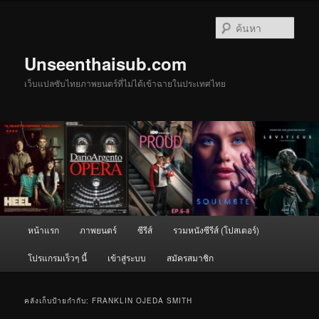
ข้าม
ข้าม
ไป
ไป
ค้นหา
ยัง
บทความ
เนื้อหา
รอง
Unseenthaisub.com
หลัก
เว็บแปลซับไทยภาพยนตร์ที่ไม่ได้เข้าฉายในประเทศไทย
เมนู
หน้าแรก
ภาพยนตร์
ซีรีส์
รวมหนังซีรีส์ (โปสเตอร์)
หลัก
โปรแกรมเร็วๆ นี้
เข้าสู่ระบบ
สมัครสมาชิก
คลังเก็บป้ายกำกับ:
FRANKLIN OJEDA SMITH