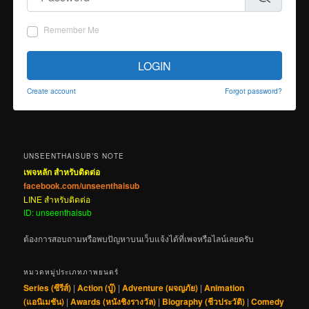
Remember Me
LOGIN
Create account
Forgot password?
UNSEENTHAISUB’S NOTE
เพจหลัก สำหรับติดต่อ
facebook.com/unseenthaisub
LINE สำหรับติดต่อ
ID: unseenthaisub
ต้องการสอบถามหรือพบปัญหาบนเว็บแจ้งได้ที่เพจหรือไลน์เลยครับ
หมวดหมู่ประเภทภาพยนตร์
Series (ซีรีส์)
|
Action (บู๊)
|
Adventure (ผจญภัย)
|
Animation
(แอนิเมชัน)
|
Awards (หนังชิงรางวัล)
|
Biography (ชีวประวัติ)
|
Comedy