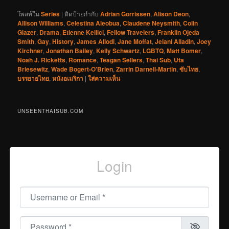
โพสท์ใน
Series
|
ติดป้ายกำกับ
Adrian Gorrissen
,
Alison Deon
,
Allison Williams
,
Celestina Aleobua
,
Claudene Neysmith
,
Colin
Glazer
,
Drama
,
Etienne Kellici
,
Fellow Travelers
,
Franklin Ojeda
Smith
,
Gay
,
History
,
James Allodi
,
Jane Moffat
,
Jelani Alladin
,
Joey
Kirchner
,
Jonathan Bailey
,
Kelly Schwartz
,
LGBTQ
,
Matt Bomer
,
Noah J. Ricketts
,
Romance
,
Teagan Sellers
,
Thai Sub
,
Uta
Briesewitz
,
Wade Bogert-O'Brien
,
Zarrin Darnell-Martin
,
ซับไทย
,
บรรยายไทย
,
หนังอเมริกา
|
ใส่ความเห็น
UNSEENTHAISUB.COM
Login
Username or Email
*
Password
*