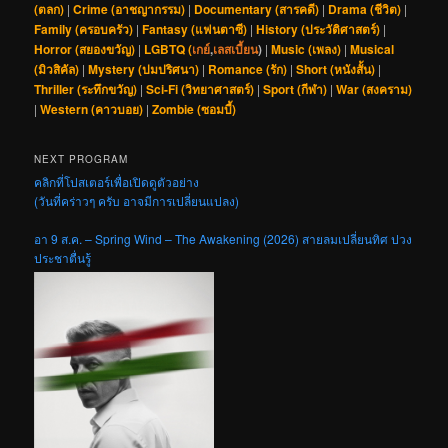
(ตลก)
|
Crime (อาชญากรรม)
|
Documentary (สารคดี)
|
Drama (ชีวิต)
|
Family (ครอบครัว)
|
Fantasy (แฟนตาซี)
|
History (ประวัติศาสตร์)
|
Horror (สยองขวัญ)
|
LGBTQ (
เกย์
,
เลสเบี้ยน
)
|
Music (เพลง)
|
Musical
(มิวสิคัล)
|
Mystery (ปมปริศนา)
|
Romance (รัก)
|
Short (หนังสั้น)
|
Thriller (ระทึกขวัญ)
|
Sci-Fi (วิทยาศาสตร์)
|
Sport (กีฬา)
|
War (สงคราม)
|
Western (คาวบอย)
|
Zombie (ซอมบี้)
NEXT PROGRAM
คลิกที่โปสเตอร์เพื่อเปิดดูตัวอย่าง
(วันที่คร่าวๆ ครับ อาจมีการเปลี่ยนแปลง)
อา 9 ส.ค. – Spring Wind – The Awakening (2026) สายลมเปลี่ยนทิศ ปวง
ประชาตื่นรู้