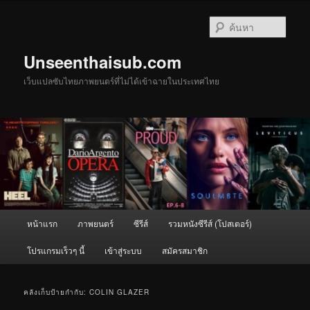
ข้าม
ข้าม
ไป
ไป
ค้นหา
ยัง
บทความ
เนื้อหา
รอง
Unseenthaisub.com
หลัก
เว็บแปลซับไทยภาพยนตร์ที่ไม่ได้เข้าฉายในประเทศไทย
เมนู
หน้าแรก
ภาพยนตร์
ซีรีส์
รวมหนังซีรีส์ (โปสเตอร์)
หลัก
โปรแกรมเร็วๆ นี้
เข้าสู่ระบบ
สมัครสมาชิก
คลังเก็บป้ายกำกับ:
COLIN GLAZER