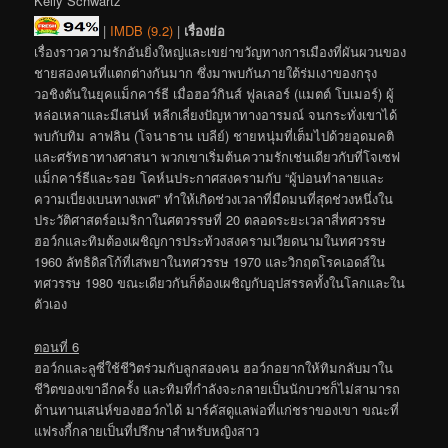
Kelly Schwartz
|
IMDB (9.2)
|
เรื่องย่อ
เรื่องราวความรักอันยิ่งใหญ่และเขย่าขวัญทางการเมืองที่ผันผวนของ
ชายสองคนที่แตกต่างกันมาก ซึ่งมาพบกันภายใต้ร่มเงาของกรุง
วอชิงตันในยุคแม็กคาร์ธี เมื่อฮอว์กินส์ ฟูลเลอร์ (แมตต์ โบเมอร์) ผู้
หล่อเหลาและมีเสน่ห์ หลีกเลี่ยงปัญหาทางอารมณ์ จนกระทั่งเขาได้
พบกับทิม ลาฟลิน (โจนาธาน เบลีย์) ชายหนุ่มที่เต็มไปด้วยอุดมคติ
และศรัทธาทางศาสนา พวกเขาเริ่มต้นความรักเช่นเดียวกับที่โจเซฟ
แม็กคาร์ธีและรอย โคห์นประกาศสงครามกับ “ผู้บ่อนทำลายและ
ความเบี่ยงเบนทางเพศ” ทำให้เกิดช่วงเวลาที่มืดมนที่สุดช่วงหนึ่งใน
ประวัติศาสตร์อเมริกาในศตวรรษที่ 20 ตลอดระยะเวลาสี่ทศวรรษ
ฮอว์กและทิมต้องเผชิญการประท้วงสงครามเวียดนามในทศวรรษ
1960 ลัทธิดิสโก้ที่เสพยาในทศวรรษ 1970 และวิกฤตโรคเอดส์ใน
ทศวรรษ 1980 ขณะเดียวกันก็ต้องเผชิญกับอุปสรรคทั้งในโลกและใน
ตัวเอง
ตอนที่ 6
ฮอว์กและลูซี่ใช้ชีวิตร่วมกับลูกสองคน ฮอว์กอยากให้ทิมกลับมาใน
ชีวิตของเขาอีกครั้ง และทิมที่กำลังจะกลายเป็นนักบวชก็ไม่สามารถ
ต้านทานเสน่ห์ของฮอว์กได้ มาร์คัสดูแลพ่อที่แก่ชราของเขา ขณะที่
แฟรงกี้กลายเป็นที่ปรึกษาสำหรับหญิงสาว