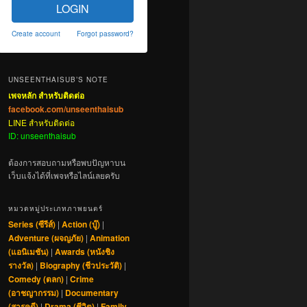
LOGIN
Create account
Forgot password?
UNSEENTHAISUB’S NOTE
เพจหลัก สำหรับติดต่อ
facebook.com/unseenthaisub
LINE สำหรับติดต่อ
ID: unseenthaisub
ต้องการสอบถามหรือพบปัญหาบน
เว็บแจ้งได้ที่เพจหรือไลน์เลยครับ
หมวดหมู่ประเภทภาพยนตร์
Series (ซีรีส์)
|
Action (บู๊)
|
Adventure (ผจญภัย)
|
Animation
(แอนิเมชัน)
|
Awards (หนังชิง
รางวัล)
|
Biography (ชีวประวัติ)
|
Comedy (ตลก)
|
Crime
(อาชญากรรม)
|
Documentary
(สารคดี)
|
Drama (ชีวิต)
|
Family