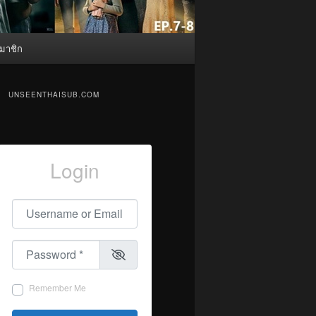
มาชิก
UNSEENTHAISUB.COM
Login
Username or Email
*
Password
*
Remember Me