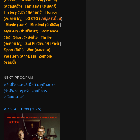
(ครอบครัว)
|
Fantasy (แฟนตาซี)
|
History (ประวัติศาสตร์)
|
Horror
(สยองขวัญ)
|
LGBTQ (
เกย์
,
เลสเบี้ยน
)
|
Music (เพลง)
|
Musical (มิวสิคัล)
|
Mystery (ปมปริศนา)
|
Romance
(รัก)
|
Short (หนังสั้น)
|
Thriller
(ระทึกขวัญ)
|
Sci-Fi (วิทยาศาสตร์)
|
Sport (กีฬา)
|
War (สงคราม)
|
Western (คาวบอย)
|
Zombie
(ซอมบี้)
NEXT PROGRAM
คลิกที่โปสเตอร์เพื่อเปิดดูตัวอย่าง
(วันที่คร่าวๆ ครับ อาจมีการ
เปลี่ยนแปลง)
ศ 7 ส.ค. – Heel (2025)