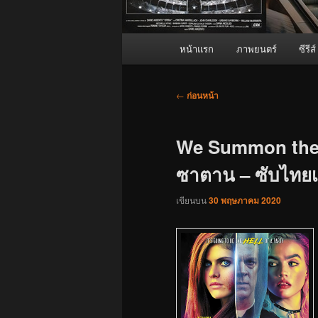
เมนู
หน้าแรก
ภาพยนตร์
ซีรีส์
หลัก
เมนู
←
ก่อนหน้า
นำทาง
เรื่อง
We Summon the D
ซาตาน – ซับไทยเต
เขียนบน
30 พฤษภาคม 2020