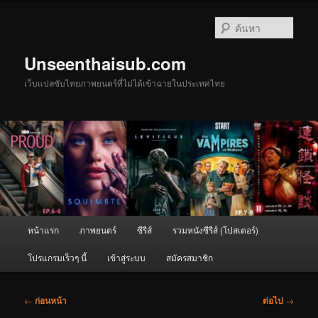
ข้าม
ไป
ค้นหา
ยัง
เนื้อหา
Unseenthaisub.com
หลัก
เว็บแปลซับไทยภาพยนตร์ที่ไม่ได้เข้าฉายในประเทศไทย
เมนู
หน้าแรก
ภาพยนตร์
ซีรีส์
รวมหนังซีรีส์ (โปสเตอร์)
หลัก
โปรแกรมเร็วๆ นี้
เข้าสู่ระบบ
สมัครสมาชิก
เมนู
←
ก่อนหน้า
ต่อไป
→
นำทาง