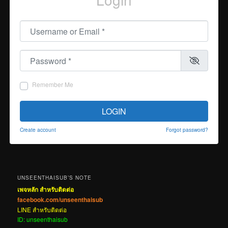
Username or Email
*
Password
*
Remember Me
LOGIN
Create account
Forgot password?
UNSEENTHAISUB’S NOTE
เพจหลัก สำหรับติดต่อ
facebook.com/unseenthaisub
LINE สำหรับติดต่อ
ID: unseenthaisub