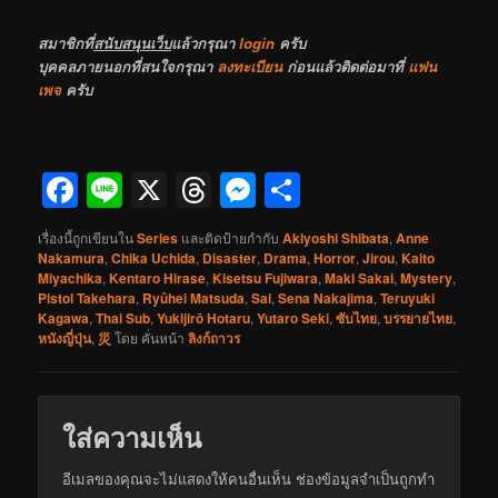
สมาชิกที่
สนับสนุนเว็บ
แล้วกรุณา
login
ครับ
บุคคลภายนอกที่สนใจกรุณา
ลงทะเบียน
ก่อนแล้วติดต่อมาที่
แฟน
เพจ
ครับ
Facebook
Line
X
Threads
Messenger
Share
เรื่องนี้ถูกเขียนใน
Series
และติดป้ายกำกับ
Akiyoshi Shibata
,
Anne
Nakamura
,
Chika Uchida
,
Disaster
,
Drama
,
Horror
,
Jirou
,
Kaito
Miyachika
,
Kentaro Hirase
,
Kisetsu Fujiwara
,
Maki Sakai
,
Mystery
,
Pistol Takehara
,
Ryûhei Matsuda
,
Sai
,
Sena Nakajima
,
Teruyuki
Kagawa
,
Thai Sub
,
Yukijirō Hotaru
,
Yutaro Seki
,
ซับไทย
,
บรรยายไทย
,
หนังญี่ปุ่น
,
災
โดย
คั่นหน้า
ลิงก์ถาวร
ใส่ความเห็น
อีเมลของคุณจะไม่แสดงให้คนอื่นเห็น
ช่องข้อมูลจำเป็นถูกทำ