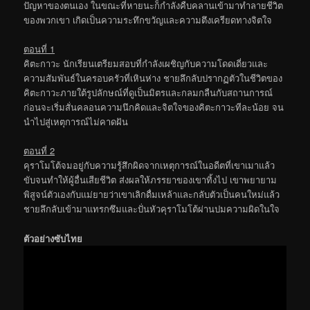
ปัญหาของตนเอง ในขณะที่หายนะก็กำลังคืบคลานเข้ามาทำลายชีวิต
ของพวกเขา เกิดเป็นความระทึกขวัญและความตึงเครียดทางจิตใจ
ตอนที่ 1
คิตะกาวะ นักเรียนเตรียมสอบที่กำลังเผชิญกับความโดดเดี่ยวและ
ความสัมพันธ์ในครอบครัวที่เหินห่าง ชายลึกลับปรากฏตัวในชีวิตของ
คิตะกาวะภายใต้รูปลักษณ์ที่ดูเป็นมิตรและกลมกลืนกับสถานการณ์
ก่อนจะเริ่มสั่นคลอนความนึกคิดและจิตใจของคิตะกาวะทีละน้อย จน
นำไปสู่เหตุการณ์ไม่คาดฝัน
ตอนที่ 2
คุราโมโต้จมอยู่กับความรู้สึกผิดจากเหตุการณ์ในอดีตที่เขาเมาแล้ว
ขับจนทำให้ผู้อื่นเสียชีวิต ส่งผลให้ภรรยาของเขาทิ้งไป เขาพยายาม
พิสูจน์ตัวเองกับแม่ยายว่าเขาเลิกดื่มเหล้าและกลับตัวเป็นคนใหม่แล้ว
ชายลึกลับเข้ามาแทรกซึมและปั่นหัวคุราโมโต้ผ่านปมความผิดในใจ
ตัวอย่างซับไทย