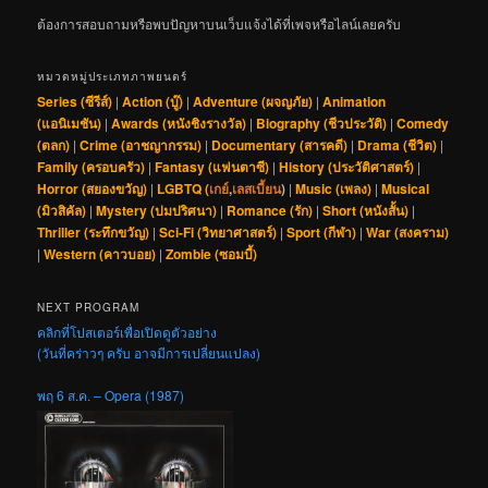
ต้องการสอบถามหรือพบปัญหาบนเว็บแจ้งได้ที่เพจหรือไลน์เลยครับ
หมวดหมู่ประเภทภาพยนตร์
Series (ซีรีส์)
|
Action (บู๊)
|
Adventure (ผจญภัย)
|
Animation
(แอนิเมชัน)
|
Awards (หนังชิงรางวัล)
|
Biography (ชีวประวัติ)
|
Comedy
(ตลก)
|
Crime (อาชญากรรม)
|
Documentary (สารคดี)
|
Drama (ชีวิต)
|
Family (ครอบครัว)
|
Fantasy (แฟนตาซี)
|
History (ประวัติศาสตร์)
|
Horror (สยองขวัญ)
|
LGBTQ (
เกย์
,
เลสเบี้ยน
)
|
Music (เพลง)
|
Musical
(มิวสิคัล)
|
Mystery (ปมปริศนา)
|
Romance (รัก)
|
Short (หนังสั้น)
|
Thriller (ระทึกขวัญ)
|
Sci-Fi (วิทยาศาสตร์)
|
Sport (กีฬา)
|
War (สงคราม)
|
Western (คาวบอย)
|
Zombie (ซอมบี้)
NEXT PROGRAM
คลิกที่โปสเตอร์เพื่อเปิดดูตัวอย่าง
(วันที่คร่าวๆ ครับ อาจมีการเปลี่ยนแปลง)
พฤ 6 ส.ค. – Opera (1987)