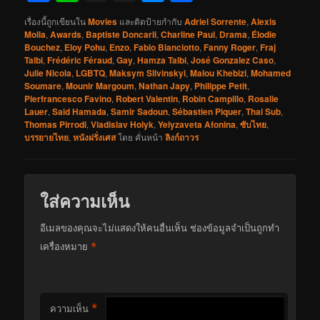
เรื่องนี้ถูกเขียนใน
Movies
และติดป้ายกำกับ
Adriel Sorrente
,
Alexis
Molla
,
Awards
,
Baptiste Doncarli
,
Charline Paul
,
Drama
,
Élodie
Bouchez
,
Eloy Pohu
,
Enzo
,
Fabio Bianciotto
,
Fanny Roger
,
Fraj
Talbi
,
Frédéric Féraud
,
Gay
,
Hamza Talbi
,
José Gonzalez Caso
,
Julie Nicola
,
LGBTQ
,
Maksym Slivinskyi
,
Malou Khebizi
,
Mohamed
Soumare
,
Mounir Margoum
,
Nathan Japy
,
Philippe Petit
,
Pierfrancesco Favino
,
Robert Valentin
,
Robin Campillo
,
Rosalie
Lauer
,
Said Hamada
,
Samir Sadoun
,
Sébastien Piquer
,
Thai Sub
,
Thomas Pirrodi
,
Vladislav Holyk
,
Yelyzaveta Afonina
,
ซับไทย
,
บรรยายไทย
,
หนังฝรั่งเศส
โดย
คั่นหน้า
ลิงก์ถาวร
ใส่ความเห็น
อีเมลของคุณจะไม่แสดงให้คนอื่นเห็น
ช่องข้อมูลจำเป็นถูกทำ
*
เครื่องหมาย
*
ความเห็น