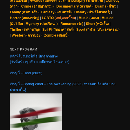
(แอนิเมชัน)
|
Awards (หนังชิงรางวัล)
|
Biography (ชีวประวัติ)
|
Comedy
(ตลก)
|
Crime (อาชญากรรม)
|
Documentary (สารคดี)
|
Drama (ชีวิต)
|
Family (ครอบครัว)
|
Fantasy (แฟนตาซี)
|
History (ประวัติศาสตร์)
|
Horror (สยองขวัญ)
|
LGBTQ (
เกย์
,
เลสเบี้ยน
)
|
Music (เพลง)
|
Musical
(มิวสิคัล)
|
Mystery (ปมปริศนา)
|
Romance (รัก)
|
Short (หนังสั้น)
|
Thriller (ระทึกขวัญ)
|
Sci-Fi (วิทยาศาสตร์)
|
Sport (กีฬา)
|
War (สงคราม)
|
Western (คาวบอย)
|
Zombie (ซอมบี้)
NEXT PROGRAM
คลิกที่โปสเตอร์เพื่อเปิดดูตัวอย่าง
(วันที่คร่าวๆ ครับ อาจมีการเปลี่ยนแปลง)
เร็วๆ นี้ – Heel (2025)
เร็วๆ นี้ – Spring Wind – The Awakening (2026) สายลมเปลี่ยนทิศ ปวง
ประชาตื่นรู้