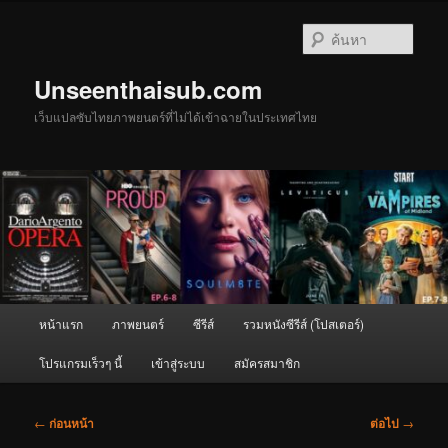
ข้าม
ไป
ค้นหา
ยัง
เนื้อหา
Unseenthaisub.com
หลัก
เว็บแปลซับไทยภาพยนตร์ที่ไม่ได้เข้าฉายในประเทศไทย
เมนู
หน้าแรก
ภาพยนตร์
ซีรีส์
รวมหนังซีรีส์ (โปสเตอร์)
หลัก
โปรแกรมเร็วๆ นี้
เข้าสู่ระบบ
สมัครสมาชิก
เมนู
←
ก่อนหน้า
ต่อไป
→
นำทาง