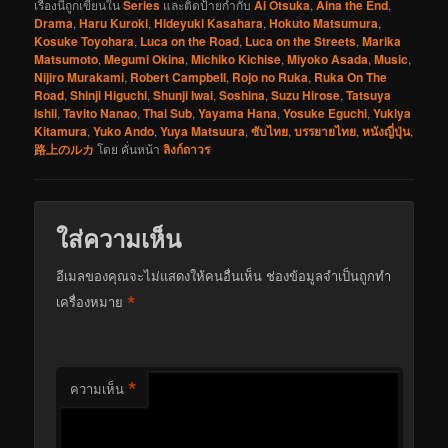
เรื่องนี้ถูกเขียนใน
Series
และติดป้ายกำกับ
Ai Otsuka
,
Aina the End
,
Drama
,
Haru Kuroki
,
Hideyuki Kasahara
,
Hokuto Matsumura
,
Kosuke Toyohara
,
Luca on the Road
,
Luca on the Streets
,
Marika
Matsumoto
,
Megumi Okina
,
Michiko Kichise
,
Miyoko Asada
,
Music
,
Nijiro Murakami
,
Robert Campbell
,
Rojo no Ruka
,
Ruka On The
Road
,
Shinji Higuchi
,
Shunji Iwai
,
Soshina
,
Suzu Hirose
,
Tatsuya
Ishii
,
Tavito Nanao
,
Thai Sub
,
Yayama Hana
,
Yosuke Eguchi
,
Yukiya
Kitamura
,
Yuko Ando
,
Yuya Matsuura
,
ซับไทย
,
บรรยายไทย
,
หนังญี่ปุ่น
,
路上のルカ
โดย
คั่นหน้า
ลิงก์ถาวร
ใส่ความเห็น
อีเมลของคุณจะไม่แสดงให้คนอื่นเห็น
ช่องข้อมูลจำเป็นถูกทำ
*
เครื่องหมาย
*
ความเห็น