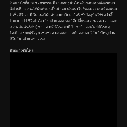
ริ อย่างไรก็ตาม ชะตากรรมที่รอเธออยู่นั้นโหดร้ายเสมอ หลังจากมา
ถึงโตเกียว รุกะได้ผันตัวมาเป็นนักดนตรีและเริ่มร้องเพลงตามท้องถนน
ในชื่อคิริเอะ ที่นั่น เธอได้กลับมาพบกับมาโอริ ซึ่งปัจจุบันใช้ชื่อว่าอิ๊ก
โกะ และใช้ชีวิตในโตเกียวด้วยคอสเพลย์ที่เปลี่ยนแปลงตลอดเวลาและ
ความสัมพันธ์กับผู้ชาย จากอิชิโนะมากิ โอซาก้า และโอบิฮิโระ สู่
โตเกียว รุกะผู้ซึ่งถูกโชคชะตาเล่นตลก ได้ถักทอบทกวีอันยิ่งใหญ่ผ่าน
ชีวิตอันแน่วแน่ของเธอ
ตัวอย่างซับไทย