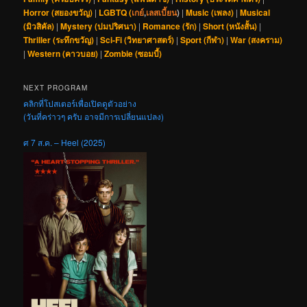
Horror (สยองขวัญ)
|
LGBTQ (
เกย์
,
เลสเบี้ยน
)
|
Music (เพลง)
|
Musical
(มิวสิคัล)
|
Mystery (ปมปริศนา)
|
Romance (รัก)
|
Short (หนังสั้น)
|
Thriller (ระทึกขวัญ)
|
Sci-Fi (วิทยาศาสตร์)
|
Sport (กีฬา)
|
War (สงคราม)
|
Western (คาวบอย)
|
Zombie (ซอมบี้)
NEXT PROGRAM
คลิกที่โปสเตอร์เพื่อเปิดดูตัวอย่าง
(วันที่คร่าวๆ ครับ อาจมีการเปลี่ยนแปลง)
ศ 7 ส.ค. – Heel (2025)