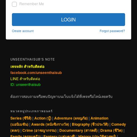
Remember Me
LOGIN
Create account
Forgot password?
UNSEENTHAISUB’S NOTE
เพจหลัก สำหรับติดต่อ
facebook.com/unseenthaisub
LINE สำหรับติดต่อ
ID: unseenthaisub
ต้องการสอบถามหรือพบปัญหาบนเว็บแจ้งได้ที่เพจหรือไลน์เลยครับ
หมวดหมู่ประเภทภาพยนตร์
Series (ซีรีส์)
|
Action (บู๊)
|
Adventure (ผจญภัย)
|
Animation
(แอนิเมชัน)
|
Awards (หนังชิงรางวัล)
|
Biography (ชีวประวัติ)
|
Comedy
(ตลก)
|
Crime (อาชญากรรม)
|
Documentary (สารคดี)
|
Drama (ชีวิต)
|
Family (ครอบครัว)
|
Fantasy (แฟนตาซี)
|
History (ประวัติศาสตร์)
|