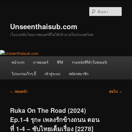
ข้าม
ไป
ค้นหา
ยัง
เนื้อหา
Unseenthaisub.com
หลัก
เว็บแปลซับไทยภาพยนตร์ที่ไม่ได้เข้าฉายในประเทศไทย
เมนู
หน้าแรก
ภาพยนตร์
ซีรีส์
รวมหนังซีรีส์ (โปสเตอร์)
หลัก
โปรแกรมเร็วๆ นี้
เข้าสู่ระบบ
สมัครสมาชิก
เมนู
←
ก่อนหน้า
ต่อไป
→
นำทาง
เรื่อง
Ruka On The Road (2024)
Ep.1-4 รุกะ เพลงรักข้างถนน ตอน
ที่ 1-4 – ซับไทยเต็มเรื่อง [2278]