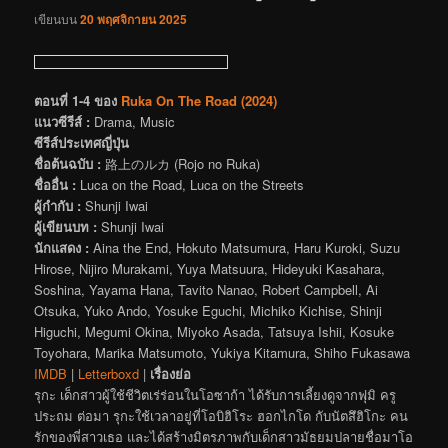
เขียนบน
20 พฤศจิกายน 2025
ตอนที่ 1-4 ของ
Ruka On The Road (2024)
แนวซีรีส์ :
Drama, Music
ซีรีส์ประเทศญี่ปุ่น
ชื่อต้นฉบับ :
路上のルカ (Rojo no Ruka)
ชื่ออื่น :
Luca on the Road, Luca on the Streets
ผู้กำกับ :
Shunji Iwai
ผู้เขียนบท :
Shunji Iwai
นักแสดง :
Aina the End, Hokuto Matsumura, Haru Kuroki, Suzu
Hirose, Nijiro Murakami, Yuya Matsuura, Hideyuki Kasahara,
Soshina, Yayama Hana, Tavito Nanao, Robert Campbell, Ai
Otsuka, Yuko Ando, Yosuke Eguchi, Michiko Kichise, Shinji
Higuchi, Megumi Okina, Miyoko Asada, Tatsuya Ishii, Kosuke
Toyohara, Marika Matsumoto, Yukiya Kitamura, Shiho Fukasawa
IMDB
|
Letterboxd
|
เรื่องย่อ
รุกะ เด็กสาวผู้ใช้ชีวิตเร่ร่อนในโอซาก้า ได้รับการเลี้ยงดูจากฟุมิ ครู
ประถม ต่อมา รุกะใช้เวลาอยู่ที่โอบิฮิโระ ฮอกไกโด กับนัตสึฮิโกะ คน
รักของพี่สาวเธอ และได้สร้างมิตรภาพกับเด็กสาวมัธยมปลายชื่อมาโอ