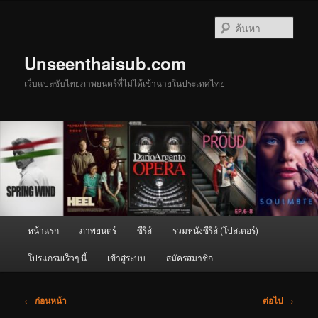
ข้าม
ไป
ค้นหา
ยัง
เนื้อหา
Unseenthaisub.com
หลัก
เว็บแปลซับไทยภาพยนตร์ที่ไม่ได้เข้าฉายในประเทศไทย
เมนู
หน้าแรก
ภาพยนตร์
ซีรีส์
รวมหนังซีรีส์ (โปสเตอร์)
หลัก
โปรแกรมเร็วๆ นี้
เข้าสู่ระบบ
สมัครสมาชิก
เมนู
←
ก่อนหน้า
ต่อไป
→
นำทาง