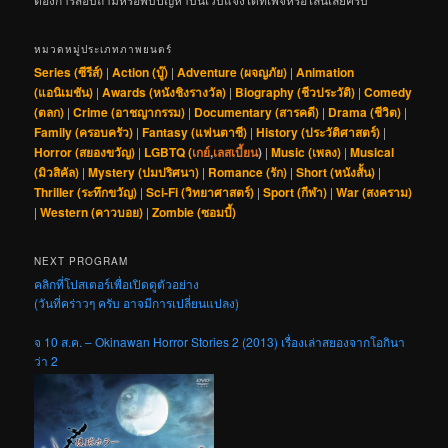
หมวดหมู่ประเภทภาพยนตร์
Series (ซีรีส์)
|
Action (บู๊)
|
Adventure (ผจญภัย)
|
Animation
(แอนิเมชัน)
|
Awards (หนังชิงรางวัล)
|
Biography (ชีวประวัติ)
|
Comedy
(ตลก)
|
Crime (อาชญากรรม)
|
Documentary (สารคดี)
|
Drama (ชีวิต)
|
Family (ครอบครัว)
|
Fantasy (แฟนตาซี)
|
History (ประวัติศาสตร์)
|
Horror (สยองขวัญ)
|
LGBTQ (
เกย์
,
เลสเบี้ยน
)
|
Music (เพลง)
|
Musical
(มิวสิคัล)
|
Mystery (ปมปริศนา)
|
Romance (รัก)
|
Short (หนังสั้น)
|
Thriller (ระทึกขวัญ)
|
Sci-Fi (วิทยาศาสตร์)
|
Sport (กีฬา)
|
War (สงคราม)
|
Western (คาวบอย)
|
Zombie (ซอมบี้)
NEXT PROGRAM
คลิกที่โปสเตอร์เพื่อเปิดดูตัวอย่าง
(วันที่คร่าวๆ ครับ อาจมีการเปลี่ยนแปลง)
จ 10 ส.ค. – Okinawan Horror Stories 2 (2013) เรื่องเล่าสยองจากโอกินา
ว่า 2