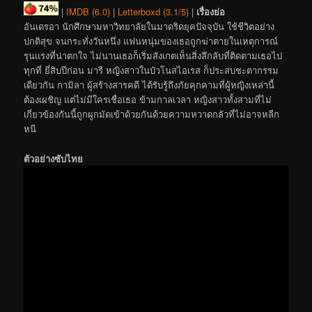
|
IMDB (6.0)
|
Letterboxd (3.1/5)
|
เรื่องย่อ
อันเดรอา นักศึกษามหาวิทยาลัยในมาดริดยุคปัจจุบัน ใช้ชีวิตอย่าง
ปกติสุข จนกระทั่งวันหนึ่ง แฟนหนุ่มของเธอถูกฆ่าตายในเหตุการณ์
รุนแรงที่น่าตกใจ ไม่นานเธอก็เริ่มสังเกตเห็นสิ่งลึกลับที่ติดตามเธอไป
ทุกที่ ยี่สิบปีก่อน มารี หญิงสาวในบัวโนสไอเรส ก็ประสบชะตากรรม
เดียวกัน กามิลา ผู้สร้างสารคดี ได้รับรู้ถึงภัยคุกคามที่ผู้หญิงเหล่านี้
ต้องเผชิญ แต่ไม่มีใครเชื่อเธอ ข้ามกาลเวลา หญิงสาวทั้งสามที่ไม่
เกี่ยวข้องกันนี้ถูกผูกมัดเข้าด้วยกันด้วยความหวาดกลัวที่ไม่อาจหลีก
หนี
ตัวอย่างซับไทย