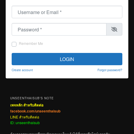
Username or Email
*
Password
*
Remember Me
LOGIN
Create account
Forgot password?
UNSEENTHAISUB’S NOTE
เพจหลัก สำหรับติดต่อ
facebook.com/unseenthaisub
LINE สำหรับติดต่อ
ID: unseenthaisub
ต้องการสอบถามหรือพบปัญหาบนเว็บแจ้งได้ที่เพจหรือไลน์เลยครับ