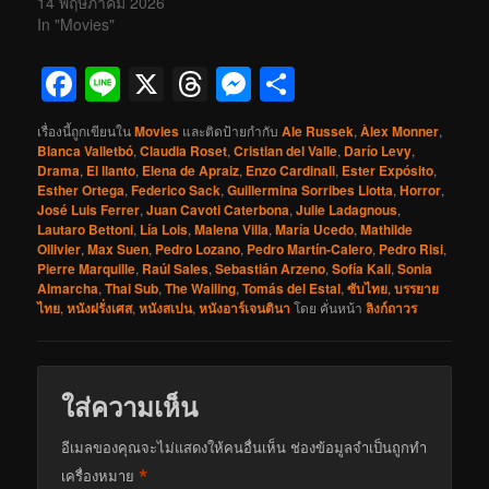
14 พฤษภาคม 2026
In "Movies"
Facebook
Line
X
Threads
Messenger
Share
เรื่องนี้ถูกเขียนใน
Movies
และติดป้ายกำกับ
Ale Russek
,
Àlex Monner
,
Blanca Valletbó
,
Claudia Roset
,
Cristian del Valle
,
Darío Levy
,
Drama
,
El llanto
,
Elena de Apraiz
,
Enzo Cardinali
,
Ester Expósito
,
Esther Ortega
,
Federico Sack
,
Guillermina Sorribes Liotta
,
Horror
,
José Luis Ferrer
,
Juan Cavoti Caterbona
,
Julie Ladagnous
,
Lautaro Bettoni
,
Lía Lois
,
Malena Villa
,
María Ucedo
,
Mathilde
Ollivier
,
Max Suen
,
Pedro Lozano
,
Pedro Martín-Calero
,
Pedro Risi
,
Pierre Marquille
,
Raúl Sales
,
Sebastián Arzeno
,
Sofía Kali
,
Sonia
Almarcha
,
Thai Sub
,
The Wailing
,
Tomás del Estal
,
ซับไทย
,
บรรยาย
ไทย
,
หนังฝรั่งเศส
,
หนังสเปน
,
หนังอาร์เจนตินา
โดย
คั่นหน้า
ลิงก์ถาวร
ใส่ความเห็น
อีเมลของคุณจะไม่แสดงให้คนอื่นเห็น
ช่องข้อมูลจำเป็นถูกทำ
*
เครื่องหมาย