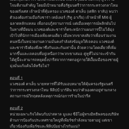
โจมตีงานสำคัญ โดยมีเป้าหมายคือรัฐมนตรีว่าการกระทรวงกลาโหม
ของฝรั่งเศส เจ้าหน้าที่คุ้มครอง แวงซองต์ ตาเล็บ (เตฟิก จาลับ) พบว่า
ตัวเองต้องร่วมมือกับซาร่า เทย์เลอร์ (ริทู อาเรีย) เจ้าหน้าที่ MI6 ผู้
ฉลาดหลักแหลม เพื่อกอบกู้สถานการณ์ แต่เมื่อเหตุการณ์พลิกผันไป
ในทางที่มืดมน แวงซองต์และซาร่าก็ตระหนักว่าแผนการนี้ไม่ได้มุ่ง
เป้าไปที่นักการเมืองเพียงคนเดียว เมื่อพวกเขาสงสัยว่าเพื่อนร่วมงาน
คนหนึ่งในหน่วยงานความมั่นคงกำลังส่งข้อมูลให้เจคอบ แวงซองต์
และซาร่าจึงต้องพึ่งพาซึ่งกันและกันเท่านั้น ด้วยความโดดเดี่ยวที่เพิ่ม
มากขึ้นและเจคอบที่อยู่เหนือกว่าพวกเขาเสมอ คู่หูที่ไม่น่าจะเข้ากัน
ได้คู่นี้จะสามารถหยุดยั้งปารีสจากการตกอยู่ภายใต้เงื้อมมือของชายผู้
มุ่งมั่นแก้แค้นได้หรือไม่?
ตอนที่ 1
แวงซองต์ ตาเล็บ นายทหารที่ได้รับมอบหมายให้คุ้มครองรัฐมนตรี
ว่าการกระทรวงกลาโหม ฟิลิปป์ บาร์ดิน พบว่าตัวเองตกอยู่ท่ามกลาง
สถานการณ์วิกฤตหลังเหตุการณ์ก่อการร้ายในปารีส
ตอนที่ 2
หน่วยเฉพาะกิจได้พบกับปาสคาล มูแลง ซีอีโอผู้ทรงอิทธิพลของบริษัท
ด้านการป้องกันประเทศรายใหญ่ที่เพียร์ซกำลังหมายตาอยู่ แต่เขา
เกี่ยวข้องกับเพียร์ซและฟิลิปป์อย่างไรกันแน่?