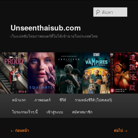
ข้าม
ไป
ค้นหา
ยัง
เนื้อหา
Unseenthaisub.com
หลัก
เว็บแปลซับไทยภาพยนตร์ที่ไม่ได้เข้าฉายในประเทศไทย
เมนู
หน้าแรก
ภาพยนตร์
ซีรีส์
รวมหนังซีรีส์ (โปสเตอร์)
หลัก
โปรแกรมเร็วๆ นี้
เข้าสู่ระบบ
สมัครสมาชิก
เมนู
←
ก่อนหน้า
ต่อไป
→
นำทาง