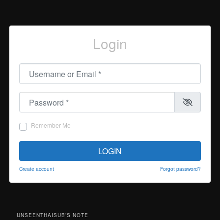
Login
Username or Email
*
Password
*
Remember Me
LOGIN
Create account
Forgot password?
UNSEENTHAISUB’S NOTE