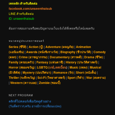
เพจหลัก สำหรับติดต่อ
facebook.com/unseenthaisub
LINE สำหรับติดต่อ
ID: unseenthaisub
ต้องการสอบถามหรือพบปัญหาบนเว็บแจ้งได้ที่เพจหรือไลน์เลยครับ
หมวดหมู่ประเภทภาพยนตร์
Series (ซีรีส์)
|
Action (บู๊)
|
Adventure (ผจญภัย)
|
Animation
(แอนิเมชัน)
|
Awards (หนังชิงรางวัล)
|
Biography (ชีวประวัติ)
|
Comedy
(ตลก)
|
Crime (อาชญากรรม)
|
Documentary (สารคดี)
|
Drama (ชีวิต)
|
Family (ครอบครัว)
|
Fantasy (แฟนตาซี)
|
History (ประวัติศาสตร์)
|
Horror (สยองขวัญ)
|
LGBTQ (
เกย์
,
เลสเบี้ยน
)
|
Music (เพลง)
|
Musical
(มิวสิคัล)
|
Mystery (ปมปริศนา)
|
Romance (รัก)
|
Short (หนังสั้น)
|
Thriller (ระทึกขวัญ)
|
Sci-Fi (วิทยาศาสตร์)
|
Sport (กีฬา)
|
War (สงคราม)
|
Western (คาวบอย)
|
Zombie (ซอมบี้)
NEXT PROGRAM
คลิกที่โปสเตอร์เพื่อเปิดดูตัวอย่าง
(วันที่คร่าวๆ ครับ อาจมีการเปลี่ยนแปลง)