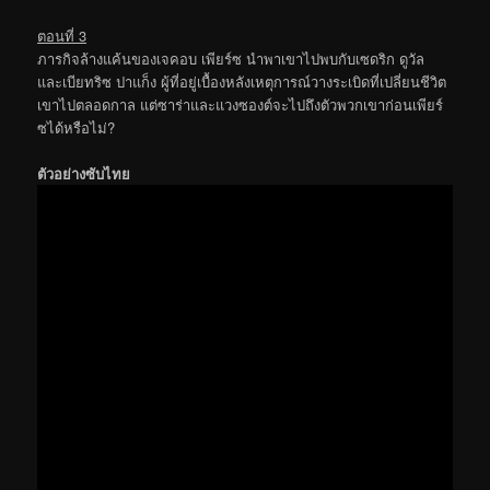
ตอนที่ 3
ภารกิจล้างแค้นของเจคอบ เพียร์ซ นำพาเขาไปพบกับเซดริก ดูวัล
และเบียทริซ ปาแก็ง ผู้ที่อยู่เบื้องหลังเหตุการณ์วางระเบิดที่เปลี่ยนชีวิต
เขาไปตลอดกาล แต่ซาร่าและแวงซองต์จะไปถึงตัวพวกเขาก่อนเพียร์
ซได้หรือไม่?
ตัวอย่างซับไทย