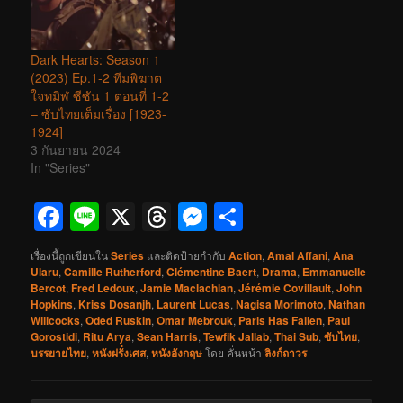
Dark Hearts: Season 1
(2023) Ep.1-2 ทีมพิฆาต
ใจทมิฬ ซีซัน 1 ตอนที่ 1-2
– ซับไทยเต็มเรื่อง [1923-
1924]
3 กันยายน 2024
In "Series"
Facebook
Line
X
Threads
Messenger
Share
เรื่องนี้ถูกเขียนใน
Series
และติดป้ายกำกับ
Action
,
Amal Affani
,
Ana
Ularu
,
Camille Rutherford
,
Clémentine Baert
,
Drama
,
Emmanuelle
Bercot
,
Fred Ledoux
,
Jamie Maclachlan
,
Jérémie Covillault
,
John
Hopkins
,
Kriss Dosanjh
,
Laurent Lucas
,
Nagisa Morimoto
,
Nathan
Willcocks
,
Oded Ruskin
,
Omar Mebrouk
,
Paris Has Fallen
,
Paul
Gorostidi
,
Ritu Arya
,
Sean Harris
,
Tewfik Jallab
,
Thai Sub
,
ซับไทย
,
บรรยายไทย
,
หนังฝรั่งเศส
,
หนังอังกฤษ
โดย
คั่นหน้า
ลิงก์ถาวร