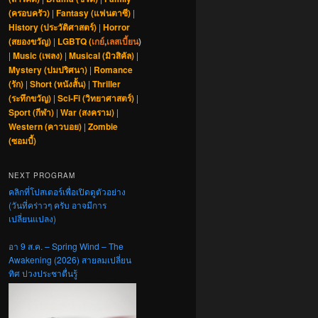
(ครอบครัว)
|
Fantasy (แฟนตาซี)
|
History (ประวัติศาสตร์)
|
Horror
(สยองขวัญ)
|
LGBTQ (
เกย์
,
เลสเบี้ยน
)
|
Music (เพลง)
|
Musical (มิวสิคัล)
|
Mystery (ปมปริศนา)
|
Romance
(รัก)
|
Short (หนังสั้น)
|
Thriller
(ระทึกขวัญ)
|
Sci-Fi (วิทยาศาสตร์)
|
Sport (กีฬา)
|
War (สงคราม)
|
Western (คาวบอย)
|
Zombie
(ซอมบี้)
NEXT PROGRAM
คลิกที่โปสเตอร์เพื่อเปิดดูตัวอย่าง
(วันที่คร่าวๆ ครับ อาจมีการ
เปลี่ยนแปลง)
อา 9 ส.ค. – Spring Wind – The
Awakening (2026) สายลมเปลี่ยน
ทิศ ปวงประชาตื่นรู้