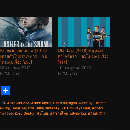
Ashes in the Snow (2018)
Old Boys (2018) หนุ่มน้อย
เชลยศึกในแดนหนาว – ซับ
หัวใจสื่อรัก – ซับไทยเต็มเรื่อง
ไทยเต็มเรื่อง [290]
[411]
23 มกราคม 2019
16 กรกฎาคม 2019
In "Movies"
In "Movies"
reads
Messenger
Share
ำกับ
Allan McLeod
,
Arden Myrin
,
Chad Hartigan
,
Comedy
,
Drama
,
r-King
,
Josh Segarra
,
Julia Sweeney
,
Kristin Slaysman
,
Robert
Thai Sub
,
Zoey Deutch
,
ซับไทย
,
บรรยายไทย
,
หนังอังกฤษ
,
หนังอเมริกา