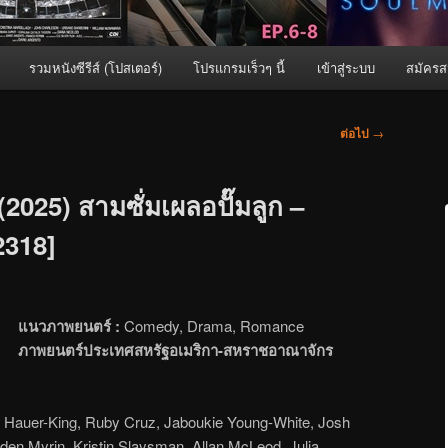
รวมหนังซีรีส์ (โปสเตอร์)
โปรแกรมเร็วๆ นี้
เข้าสู่ระบบ
สมัครส
ต่อไป
→
025) สามซั่มเผลอปั๊มลูก –
[2318]
แนวภาพยนตร์ :
Comedy, Drama, Romance
ภาพยนตร์ประเทศสหรัฐอเมริกา-สหราชอาณาจักร
Hauer-King, Ruby Cruz, Jaboukie Young-White, Josh
den Myrin, Kristin Slaysman, Allan McLeod, Julia