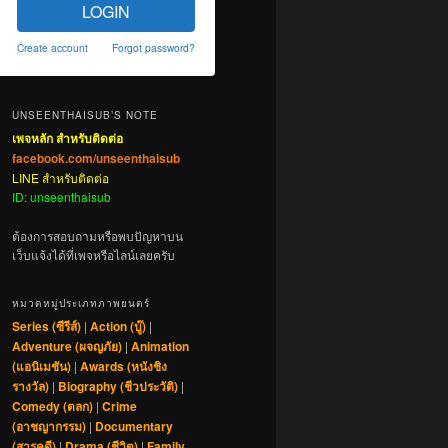
LOGIN
Create account
Forgot password?
UNSEENTHAISUB’S NOTE
เพจหลัก สำหรับติดต่อ
facebook.com/unseenthaisub
LINE สำหรับติดต่อ
ID: unseenthaisub
ต้องการสอบถามหรือพบปัญหาบน
เว็บแจ้งได้ที่เพจหรือไลน์เลยครับ
หมวดหมู่ประเภทภาพยนตร์
Series (ซีรีส์)
|
Action (บู๊)
|
Adventure (ผจญภัย)
|
Animation
(แอนิเมชัน)
|
Awards (หนังชิง
รางวัล)
|
Biography (ชีวประวัติ)
|
Comedy (ตลก)
|
Crime
(อาชญากรรม)
|
Documentary
(สารคดี)
|
Drama (ชีวิต)
|
Family