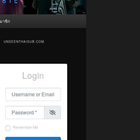
มาชิก
UNSEENTHAISUB.COM
Login
Username or Email
*
Password
*
Remember Me