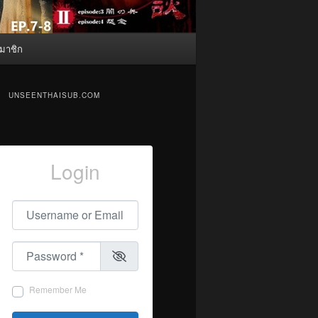
มาชิก
UNSEENTHAISUB.COM
Login
Username or Email
*
Password
*
Remember Me