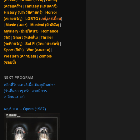
(ครอบครัว)
|
Fantasy (แฟนตาซี)
|
History (ประวัติศาสตร์)
|
Horror
(สยองขวัญ)
|
LGBTQ (
เกย์
,
เลสเบี้ยน
)
|
Music (เพลง)
|
Musical (มิวสิคัล)
|
Mystery (ปมปริศนา)
|
Romance
(รัก)
|
Short (หนังสั้น)
|
Thriller
(ระทึกขวัญ)
|
Sci-Fi (วิทยาศาสตร์)
|
Sport (กีฬา)
|
War (สงคราม)
|
Western (คาวบอย)
|
Zombie
(ซอมบี้)
NEXT PROGRAM
คลิกที่โปสเตอร์เพื่อเปิดดูตัวอย่าง
(วันที่คร่าวๆ ครับ อาจมีการ
เปลี่ยนแปลง)
พฤ 6 ส.ค. – Opera (1987)