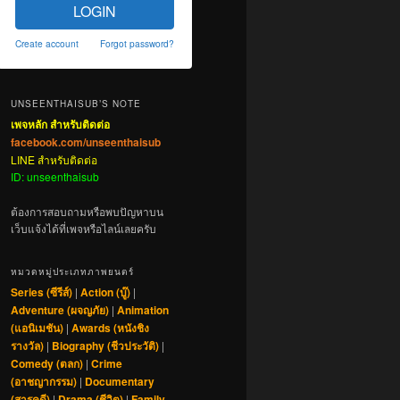
LOGIN
Create account
Forgot password?
UNSEENTHAISUB’S NOTE
เพจหลัก สำหรับติดต่อ
facebook.com/unseenthaisub
LINE สำหรับติดต่อ
ID: unseenthaisub
ต้องการสอบถามหรือพบปัญหาบน
เว็บแจ้งได้ที่เพจหรือไลน์เลยครับ
หมวดหมู่ประเภทภาพยนตร์
Series (ซีรีส์)
|
Action (บู๊)
|
Adventure (ผจญภัย)
|
Animation
(แอนิเมชัน)
|
Awards (หนังชิง
รางวัล)
|
Biography (ชีวประวัติ)
|
Comedy (ตลก)
|
Crime
(อาชญากรรม)
|
Documentary
(สารคดี)
|
Drama (ชีวิต)
|
Family