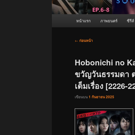
เมนู
หน้าแรก
ภาพยนตร์
ซีรีส์
หลัก
เมนู
←
ก่อนหน้า
นำทาง
เรื่อง
Hobonichi no Ka
ขวัญวันธรรมดา ตอ
เต็มเรื่อง [2226-2
เขียนบน
1 กันยายน 2025