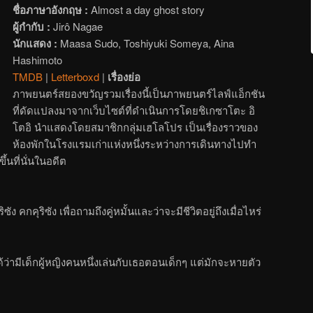
ชื่อภาษาอังกฤษ :
Almost a day ghost story
ผู้กำกับ :
Jirô Nagae
นักแสดง :
Maasa Sudo, Toshiyuki Someya, Aina
Hashimoto
TMDB
|
Letterboxd
|
เรื่องย่อ
ภาพยนตร์สยองขวัญรวมเรื่องนี้เป็นภาพยนตร์ไลฟ์แอ็กชัน
ที่ดัดแปลงมาจากเว็บไซต์ที่ดำเนินการโดยชิเกซาโตะ อิ
โตอิ นำแสดงโดยสมาชิกกลุ่มเฮโลโปร เป็นเรื่องราวของ
ห้องพักในโรงแรมเก่าแห่งหนึ่งระหว่างการเดินทางไปทำ
ขึ้นที่นั่นในอดีต
ง คกคุริซัง เพื่อถามถึงคู่หมั้นและว่าจะมีชีวิตอยู่ถึงเมื่อไหร่
่ามีเด็กผู้หญิงคนหนึ่งเล่นกับเธอตอนเด็กๆ แต่มักจะหายตัว