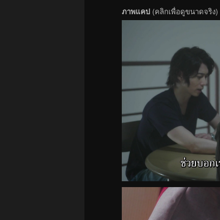
ภาพแคป
(คลิกเพื่อดูขนาดจริง)