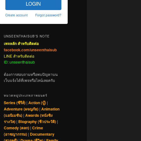
LOGIN
Create account
Forgot password?
UNSEENTHAISUB’S NOTE
เพจหลัก สำหรับติดต่อ
facebook.com/unseenthaisub
LINE สำหรับติดต่อ
ID: unseenthaisub
ต้องการสอบถามหรือพบปัญหาบน
เว็บแจ้งได้ที่เพจหรือไลน์เลยครับ
หมวดหมู่ประเภทภาพยนตร์
Series (ซีรีส์)
|
Action (บู๊)
|
Adventure (ผจญภัย)
|
Animation
(แอนิเมชัน)
|
Awards (หนังชิง
รางวัล)
|
Biography (ชีวประวัติ)
|
Comedy (ตลก)
|
Crime
(อาชญากรรม)
|
Documentary
(สารคดี)
|
Drama (ชีวิต)
|
Family