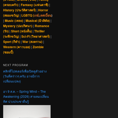
(ครอบครัว)
|
Fantasy (แฟนตาซี)
|
History (ประวัติศาสตร์)
|
Horror
(สยองขวัญ)
|
LGBTQ (
เกย์
,
เลสเบี้ยน
)
|
Music (เพลง)
|
Musical (มิวสิคัล)
|
Mystery (ปมปริศนา)
|
Romance
(รัก)
|
Short (หนังสั้น)
|
Thriller
(ระทึกขวัญ)
|
Sci-Fi (วิทยาศาสตร์)
|
Sport (กีฬา)
|
War (สงคราม)
|
Western (คาวบอย)
|
Zombie
(ซอมบี้)
NEXT PROGRAM
คลิกที่โปสเตอร์เพื่อเปิดดูตัวอย่าง
(วันที่คร่าวๆ ครับ อาจมีการ
เปลี่ยนแปลง)
อา 9 ส.ค. – Spring Wind – The
Awakening (2026) สายลมเปลี่ยน
ทิศ ปวงประชาตื่นรู้