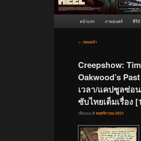
เมนู
หน้าแรก
ภาพยนตร์
ซีรีส์
หลัก
เมนู
←
ก่อนหน้า
นำทาง
เรื่อง
Creepshow: Tim
Oakwood’s Past (
เวลา/แคปซูลซ่อน
ซับไทยเต็มเรื่อง 
เขียนบน
4 พฤศจิกายน 2021