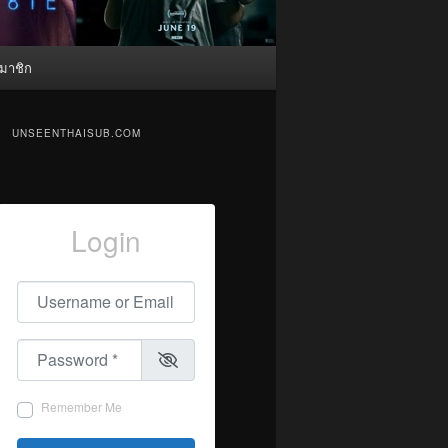
มาชิก
UNSEENTHAISUB.COM
Login
Username or Email
*
Password
*
Remember Me