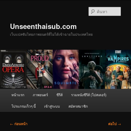
ข้าม
ไป
ค้นหา
ยัง
เนื้อหา
Unseenthaisub.com
หลัก
เว็บแปลซับไทยภาพยนตร์ที่ไม่ได้เข้าฉายในประเทศไทย
เมนู
หน้าแรก
ภาพยนตร์
ซีรีส์
รวมหนังซีรีส์ (โปสเตอร์)
หลัก
โปรแกรมเร็วๆ นี้
เข้าสู่ระบบ
สมัครสมาชิก
เมนู
←
ก่อนหน้า
ต่อไป
→
นำทาง