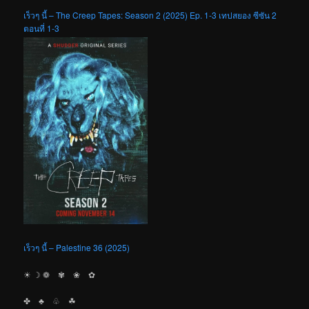
เร็วๆ นี้ – The Creep Tapes: Season 2 (2025) Ep. 1-3 เทปสยอง ซีซัน 2
ตอนที่ 1-3
เร็วๆ นี้ – Palestine 36 (2025)
☀︎ ☽ ❁ ✾ ❀ ✿
✤ ♣︎ ♧ ☘︎