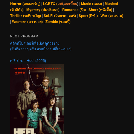
Horror (สยองขวัญ)
|
LGBTQ (
เกย์
,
เลสเบี้ยน
)
|
Music (เพลง)
|
Musical
(มิวสิคัล)
|
Mystery (ปมปริศนา)
|
Romance (รัก)
|
Short (หนังสั้น)
|
Thriller (ระทึกขวัญ)
|
Sci-Fi (วิทยาศาสตร์)
|
Sport (กีฬา)
|
War (สงคราม)
|
Western (คาวบอย)
|
Zombie (ซอมบี้)
NEXT PROGRAM
คลิกที่โปสเตอร์เพื่อเปิดดูตัวอย่าง
(วันที่คร่าวๆ ครับ อาจมีการเปลี่ยนแปลง)
ศ 7 ส.ค. – Heel (2025)