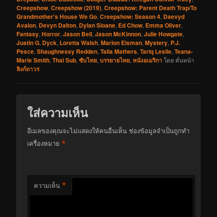
Creepshow
,
Creepshow (2019)
,
Creepshow: Parent Death Trap/To
Grandmother's House We Go
,
Creepshow: Season 4
,
Daevyd
Avalon
,
Devyn Dalton
,
Dylan Sloane
,
Ed Chow
,
Emma Oliver
,
Fantasy
,
Horror
,
Jason Bell
,
Jason McKinnon
,
Julie Howgate
,
Justin G. Dyck
,
Loretta Walsh
,
Marion Eisman
,
Mystery
,
P.J.
Pesce
,
Shaughnessy Redden
,
Talia Mathers
,
Tariq Leslie
,
Teana-
Marie Smith
,
Thai Sub
,
ซับไทย
,
บรรยายไทย
,
หนังอเมริกา
โดย
คั่นหน้า
ลิงก์ถาวร
ใส่ความเห็น
อีเมลของคุณจะไม่แสดงให้คนอื่นเห็น
ช่องข้อมูลจำเป็นถูกทำ
*
เครื่องหมาย
*
ความเห็น