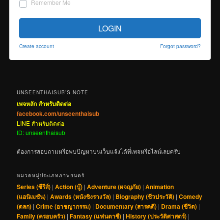
Remember Me
LOGIN
Create account
Forgot password?
UNSEENTHAISUB’S NOTE
เพจหลัก สำหรับติดต่อ
facebook.com/unseenthaisub
LINE สำหรับติดต่อ
ID: unseenthaisub
ต้องการสอบถามหรือพบปัญหาบนเว็บแจ้งได้ที่เพจหรือไลน์เลยครับ
หมวดหมู่ประเภทภาพยนตร์
Series (ซีรีส์)
|
Action (บู๊)
|
Adventure (ผจญภัย)
|
Animation
(แอนิเมชัน)
|
Awards (หนังชิงรางวัล)
|
Biography (ชีวประวัติ)
|
Comedy
(ตลก)
|
Crime (อาชญากรรม)
|
Documentary (สารคดี)
|
Drama (ชีวิต)
|
Family (ครอบครัว)
|
Fantasy (แฟนตาซี)
|
History (ประวัติศาสตร์)
|