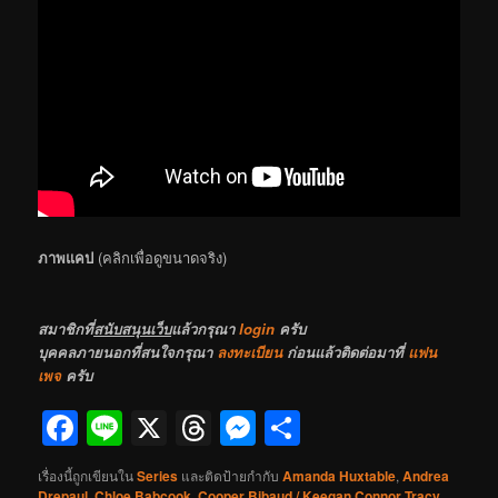
ภาพแคป
(คลิกเพื่อดูขนาดจริง)
สมาชิกที่
สนับสนุนเว็บ
แล้วกรุณา
login
ครับ
บุคคลภายนอกที่สนใจกรุณา
ลงทะเบียน
ก่อนแล้วติดต่อมาที่
แฟน
เพจ
ครับ
Facebook
Line
X
Threads
Messenger
Share
เรื่องนี้ถูกเขียนใน
Series
และติดป้ายกำกับ
Amanda Huxtable
,
Andrea
Drepaul
,
Chloe Babcook
,
Cooper Bibaud / Keegan Connor Tracy
,