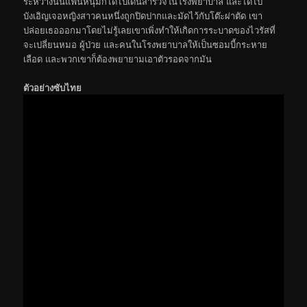
ระหว่างนั้นแฟนหนุ่มก็ได้ไปเดินสำรวจในโรงพยาบาล และได้ไป
บังเอิญเจอหญิงสาวคนหนึ่งถูกปิดปากและมัดไว้กับโต๊ะผ่าตัด เขา
ปล่อยเธอออกมาโดยไม่รู้เลยเขาเพิ่งทำให้เกิดการระบาดของไวรัสที่
จะเปลี่ยนหมอ ผู้ป่วย และคนในโรงพยาบาลให้เป็นซอมบี้กระหาย
เลือด และพวกเขาก็ต้องพยายามเอาตัวรอดจากมัน
ตัวอย่างซับไทย