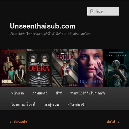
ข้าม
ไป
ค้นหา
ยัง
เนื้อหา
Unseenthaisub.com
หลัก
เว็บแปลซับไทยภาพยนตร์ที่ไม่ได้เข้าฉายในประเทศไทย
เมนู
หน้าแรก
ภาพยนตร์
ซีรีส์
รวมหนังซีรีส์ (โปสเตอร์)
หลัก
โปรแกรมเร็วๆ นี้
เข้าสู่ระบบ
สมัครสมาชิก
เมนู
←
ก่อนหน้า
ต่อไป
→
นำทาง