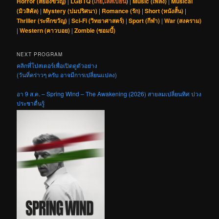
Horror (สยองขวัญ)
|
LGBTQ (
เกย์
,
เลสเบี้ยน
)
|
Music (เพลง)
|
Musical
(มิวสิคัล)
|
Mystery (ปมปริศนา)
|
Romance (รัก)
|
Short (หนังสั้น)
|
Thriller (ระทึกขวัญ)
|
Sci-Fi (วิทยาศาสตร์)
|
Sport (กีฬา)
|
War (สงคราม)
|
Western (คาวบอย)
|
Zombie (ซอมบี้)
NEXT PROGRAM
คลิกที่โปสเตอร์เพื่อเปิดดูตัวอย่าง
(วันที่คร่าวๆ ครับ อาจมีการเปลี่ยนแปลง)
อา 9 ส.ค. – Spring Wind – The Awakening (2026) สายลมเปลี่ยนทิศ ปวง
ประชาตื่นรู้