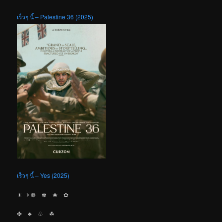
เร็วๆ นี้ – Palestine 36 (2025)
เร็วๆ นี้ – Yes (2025)
☀︎ ☽ ❁ ✾ ❀ ✿
✤ ♣︎ ♧ ☘︎