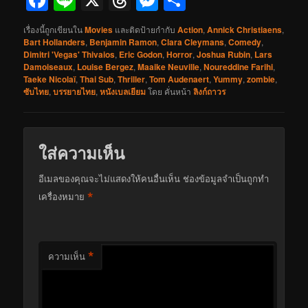
เรื่องนี้ถูกเขียนใน
Movies
และติดป้ายกำกับ
Action
,
Annick Christiaens
,
Bart Hollanders
,
Benjamin Ramon
,
Clara Cleymans
,
Comedy
,
Dimitri 'Vegas' Thivaios
,
Eric Godon
,
Horror
,
Joshua Rubin
,
Lars
Damoiseaux
,
Louise Bergez
,
Maaike Neuville
,
Noureddine Farihi
,
Taeke Nicolaï
,
Thai Sub
,
Thriller
,
Tom Audenaert
,
Yummy
,
zombie
,
ซับไทย
,
บรรยายไทย
,
หนังเบลเยียม
โดย
คั่นหน้า
ลิงก์ถาวร
ใส่ความเห็น
อีเมลของคุณจะไม่แสดงให้คนอื่นเห็น
ช่องข้อมูลจำเป็นถูกทำ
*
เครื่องหมาย
*
ความเห็น