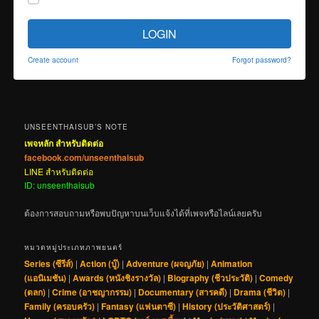
LOGIN
Create account
Forgot password?
UNSEENTHAISUB’S NOTE
เพจหลัก สำหรับติดต่อ
facebook.com/unseenthaisub
LINE สำหรับติดต่อ
ID: unseenthaisub
ต้องการสอบถามหรือพบปัญหาบนเว็บแจ้งได้ที่เพจหรือไลน์เลยครับ
หมวดหมู่ประเภทภาพยนตร์
Series (ซีรีส์)
|
Action (บู๊)
|
Adventure (ผจญภัย)
|
Animation
(แอนิเมชัน)
|
Awards (หนังชิงรางวัล)
|
Biography (ชีวประวัติ)
|
Comedy
(ตลก)
|
Crime (อาชญากรรม)
|
Documentary (สารคดี)
|
Drama (ชีวิต)
|
Family (ครอบครัว)
|
Fantasy (แฟนตาซี)
|
History (ประวัติศาสตร์)
|