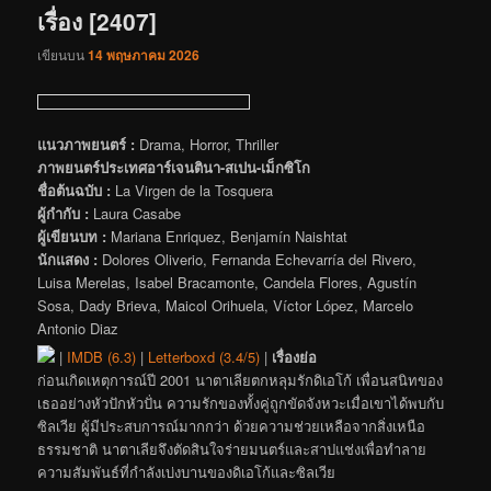
เรื่อง [2407]
เขียนบน
14 พฤษภาคม 2026
แนวภาพยนตร์ :
Drama, Horror, Thriller
ภาพยนตร์ประเทศอาร์เจนตินา-สเปน-เม็กซิโก
ชื่อต้นฉบับ :
La Virgen de la Tosquera
ผู้กำกับ :
Laura Casabe
ผู้เขียนบท :
Mariana Enriquez, Benjamín Naishtat
นักแสดง :
Dolores Oliverio, Fernanda Echevarría del Rivero,
Luisa Merelas, Isabel Bracamonte, Candela Flores, Agustín
Sosa, Dady Brieva, Maicol Orihuela, Víctor López, Marcelo
Antonio Diaz
|
IMDB (6.3)
|
Letterboxd (3.4/5)
|
เรื่องย่อ
ก่อนเกิดเหตุการณ์ปี 2001 นาตาเลียตกหลุมรักดิเอโก้ เพื่อนสนิทของ
เธออย่างหัวปักหัวปั่น ความรักของทั้งคู่ถูกขัดจังหวะเมื่อเขาได้พบกับ
ซิลเวีย ผู้มีประสบการณ์มากกว่า ด้วยความช่วยเหลือจากสิ่งเหนือ
ธรรมชาติ นาตาเลียจึงตัดสินใจร่ายมนตร์และสาปแช่งเพื่อทำลาย
ความสัมพันธ์ที่กำลังเบ่งบานของดิเอโก้และซิลเวีย