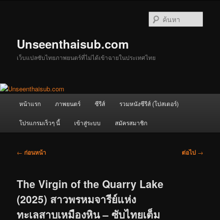
ข้าม
ไป
ค้นหา
ยัง
เนื้อหา
Unseenthaisub.com
หลัก
เว็บแปลซับไทยภาพยนตร์ที่ไม่ได้เข้าฉายในประเทศไทย
เมนู
หน้าแรก
ภาพยนตร์
ซีรีส์
รวมหนังซีรีส์ (โปสเตอร์)
หลัก
โปรแกรมเร็วๆ นี้
เข้าสู่ระบบ
สมัครสมาชิก
เมนู
←
ก่อนหน้า
ต่อไป
→
นำทาง
เรื่อง
The Virgin of the Quarry Lake
(2025) สาวพรหมจารีย์แห่ง
ทะเลสาบเหมืองหิน – ซับไทยเต็ม