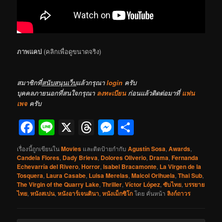
ภาพแคป
(คลิกเพื่อดูขนาดจริง)
สมาชิกที่
สนับสนุนเว็บ
แล้วกรุณา
login
ครับ
บุคคลภายนอกที่สนใจกรุณา
ลงทะเบียน
ก่อนแล้วติดต่อมาที่
แฟน
เพจ
ครับ
Facebook
Line
X
Threads
Messenger
Share
เรื่องนี้ถูกเขียนใน
Movies
และติดป้ายกำกับ
Agustín Sosa
,
Awards
,
Candela Flores
,
Dady Brieva
,
Dolores Oliverio
,
Drama
,
Fernanda
Echevarría del Rivero
,
Horror
,
Isabel Bracamonte
,
La Virgen de la
Tosquera
,
Laura Casabe
,
Luisa Merelas
,
Maicol Orihuela
,
Thai Sub
,
The Virgin of the Quarry Lake
,
Thriller
,
Víctor López
,
ซับไทย
,
บรรยาย
ไทย
,
หนังสเปน
,
หนังอาร์เจนตินา
,
หนังเม็กซิโก
โดย
คั่นหน้า
ลิงก์ถาวร