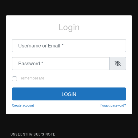
Login
Username or Email
*
Password
*
Remember Me
LOGIN
Create account
Forgot password?
UNSEENTHAISUB’S NOTE