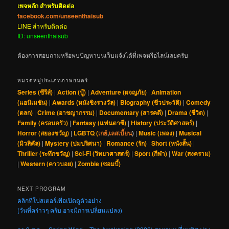
เพจหลัก สำหรับติดต่อ
facebook.com/unseenthaisub
LINE สำหรับติดต่อ
ID: unseenthaisub
ต้องการสอบถามหรือพบปัญหาบนเว็บแจ้งได้ที่เพจหรือไลน์เลยครับ
หมวดหมู่ประเภทภาพยนตร์
Series (ซีรีส์)
|
Action (บู๊)
|
Adventure (ผจญภัย)
|
Animation
(แอนิเมชัน)
|
Awards (หนังชิงรางวัล)
|
Biography (ชีวประวัติ)
|
Comedy
(ตลก)
|
Crime (อาชญากรรม)
|
Documentary (สารคดี)
|
Drama (ชีวิต)
|
Family (ครอบครัว)
|
Fantasy (แฟนตาซี)
|
History (ประวัติศาสตร์)
|
Horror (สยองขวัญ)
|
LGBTQ (
เกย์
,
เลสเบี้ยน
)
|
Music (เพลง)
|
Musical
(มิวสิคัล)
|
Mystery (ปมปริศนา)
|
Romance (รัก)
|
Short (หนังสั้น)
|
Thriller (ระทึกขวัญ)
|
Sci-Fi (วิทยาศาสตร์)
|
Sport (กีฬา)
|
War (สงคราม)
|
Western (คาวบอย)
|
Zombie (ซอมบี้)
NEXT PROGRAM
คลิกที่โปสเตอร์เพื่อเปิดดูตัวอย่าง
(วันที่คร่าวๆ ครับ อาจมีการเปลี่ยนแปลง)