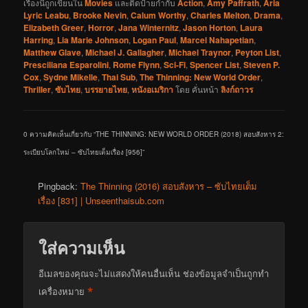
เรื่องนี้ถูกเขียนใน
Movies
และติดป้ายกำกับ
Action
,
Amy Paffrath
,
Aria
Lyric Leabu
,
Brooke Nevin
,
Calum Worthy
,
Charles Melton
,
Drama
,
Elizabeth Greer
,
Horror
,
Jana Winternitz
,
Jason Horton
,
Laura
Harring
,
Lia Marie Johnson
,
Logan Paul
,
Marcel Nahapetian
,
Matthew Glave
,
Michael J. Gallagher
,
Michael Traynor
,
Peyton List
,
Presciliana Esparolini
,
Rome Flynn
,
Sci-Fi
,
Spencer List
,
Steven P.
Cox
,
Sydne Mikelle
,
Thai Sub
,
The Thinning: New World Order
,
Thriller
,
ซับไทย
,
บรรยายไทย
,
หนังอเมริกา
โดย
คั่นหน้า
ลิงก์ถาวร
0 ความคิดเห็นเกี่ยวกับ “
THE THINNING: NEW WORLD ORDER (2018) สอบสังหาร 2:
ระเบียบโลกใหม่ – ซับไทยเต็มเรื่อง [956]
”
Pingback:
The Thinning (2016) สอบสังหาร – ซับไทยเต็ม
เรื่อง [831] | Unseenthaisub.com
ใส่ความเห็น
อีเมลของคุณจะไม่แสดงให้คนอื่นเห็น
ช่องข้อมูลจำเป็นถูกทำ
*
เครื่องหมาย