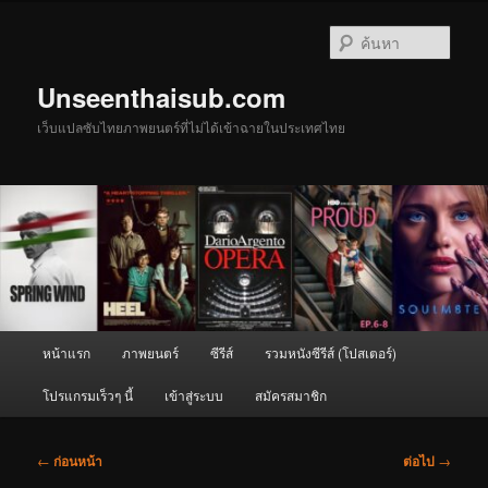
ข้าม
ไป
ค้นหา
ยัง
เนื้อหา
Unseenthaisub.com
หลัก
เว็บแปลซับไทยภาพยนตร์ที่ไม่ได้เข้าฉายในประเทศไทย
เมนู
หน้าแรก
ภาพยนตร์
ซีรีส์
รวมหนังซีรีส์ (โปสเตอร์)
หลัก
โปรแกรมเร็วๆ นี้
เข้าสู่ระบบ
สมัครสมาชิก
เมนู
←
ก่อนหน้า
ต่อไป
→
นำทาง