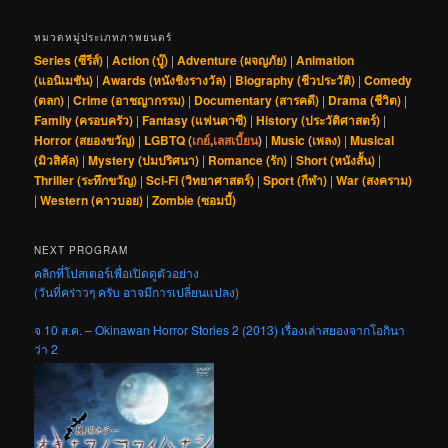
หมวดหมู่ประเภทภาพยนตร์
Series (ซีรีส์)
|
Action (บู๊)
|
Adventure (ผจญภัย)
|
Animation
(แอนิเมชัน)
|
Awards (หนังชิงรางวัล)
|
Biography (ชีวประวัติ)
|
Comedy
(ตลก)
|
Crime (อาชญากรรม)
|
Documentary (สารคดี)
|
Drama (ชีวิต)
|
Family (ครอบครัว)
|
Fantasy (แฟนตาซี)
|
History (ประวัติศาสตร์)
|
Horror (สยองขวัญ)
|
LGBTQ (
เกย์
,
เลสเบี้ยน
)
|
Music (เพลง)
|
Musical
(มิวสิคัล)
|
Mystery (ปมปริศนา)
|
Romance (รัก)
|
Short (หนังสั้น)
|
Thriller (ระทึกขวัญ)
|
Sci-Fi (วิทยาศาสตร์)
|
Sport (กีฬา)
|
War (สงคราม)
|
Western (คาวบอย)
|
Zombie (ซอมบี้)
NEXT PROGRAM
คลิกที่โปสเตอร์เพื่อเปิดดูตัวอย่าง
(วันที่คร่าวๆ ครับ อาจมีการเปลี่ยนแปลง)
จ 10 ส.ค. – Okinawan Horror Stories 2 (2013) เรื่องเล่าสยองจากโอกินา
ว่า 2