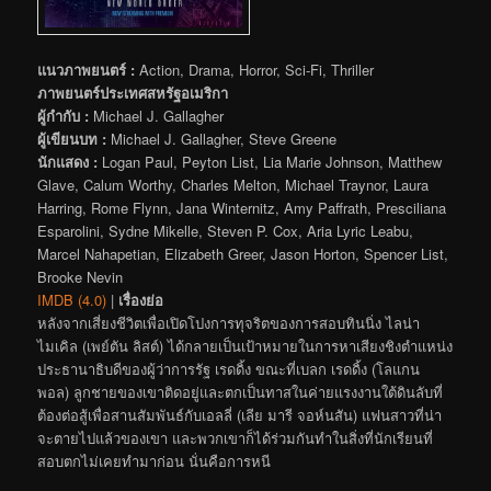
แนวภาพยนตร์ :
Action, Drama, Horror, Sci-Fi, Thriller
ภาพยนตร์ประเทศสหรัฐอเมริกา
ผู้กำกับ :
Michael J. Gallagher
ผู้เขียนบท :
Michael J. Gallagher, Steve Greene
นักแสดง :
Logan Paul, Peyton List, Lia Marie Johnson, Matthew
Glave, Calum Worthy, Charles Melton, Michael Traynor, Laura
Harring, Rome Flynn, Jana Winternitz, Amy Paffrath, Presciliana
Esparolini, Sydne Mikelle, Steven P. Cox, Aria Lyric Leabu,
Marcel Nahapetian, Elizabeth Greer, Jason Horton, Spencer List,
Brooke Nevin
IMDB (4.0)
|
เรื่องย่อ
หลังจากเสี่ยงชีวิตเพื่อเปิดโปงการทุจริตของการสอบทินนิ่ง ไลน่า
ไมเคิล (เพย์ตัน ลิสต์) ได้กลายเป็นเป้าหมายในการหาเสียงชิงตำแหน่ง
ประธานาธิบดีของผู้ว่าการรัฐ เรดดิ้ง ขณะที่เบลก เรดดิ้ง (โลแกน
พอล) ลูกชายของเขาติดอยู่และตกเป็นทาสในค่ายแรงงานใต้ดินลับที่
ต้องต่อสู้เพื่อสานสัมพันธ์กับเอลลี่ (เลีย มารี จอห์นสัน) แฟนสาวที่น่า
จะตายไปแล้วของเขา และพวกเขาก็ได้ร่วมกันทำในสิ่งที่นักเรียนที่
สอบตกไม่เคยทำมาก่อน นั่นคือการหนี