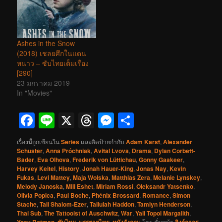
Ashes in the Snow
(2018) เชลยศึกในแดน
หนาว – ซับไทยเต็มเรื่อง
[290]
23 มกราคม 2019
In "Movies"
Facebook
Line
X
Threads
Messenger
Share
เรื่องนี้ถูกเขียนใน
Series
และติดป้ายกำกับ
Adam Karst
,
Alexander
Schuster
,
Anna Próchniak
,
Avital Lvova
,
Drama
,
Dylan Corbett-
Bader
,
Eva Olhova
,
Frederik von Lüttichau
,
Gonny Gaakeer
,
Harvey Keitel
,
History
,
Jonah Hauer-King
,
Jonas Nay
,
Kevin
Fukas
,
Levi Mattey
,
Maja Wolska
,
Matthias Zera
,
Melanie Lynskey
,
Melody Janoska
,
Mili Eshet
,
Miriam Rossi
,
Oleksandr Yatsenko
,
Olivia Popica
,
Paul Boche
,
Phénix Brossard
,
Romance
,
Simon
Stache
,
Tali Shalom-Ezer
,
Tallulah Haddon
,
Tamlyn Henderson
,
Thai Sub
,
The Tattooist of Auschwitz
,
War
,
Yali Topol Margalith
,
,
,
,
โดย
คั่นหน้า