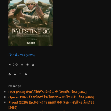
เร็วๆ นี้ – Yes (2025)
☀︎ ☽ ❁ ✾ ❀ ✿
✤ ♣︎ ♧ ☘︎
เรื่องล่าสุด
Heel (2025) ล่ามไว้ให้เป็นเด็กดี – ซับไทยเต็มเรื่อง [2467]
Opera (1987) จ้องเชือดที่โรงโอเปร่า – ซับไทยเต็มเรื่อง [2466]
Proud (2026) Ep.6-8 พราว ตอนที่ 6-8 (จบ) – ซับไทยเต็มเรื่อง
[2465]