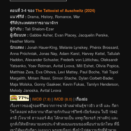
ตอนที่ 3-4 ของ
The Tattooist of Auschwitz (2024)
แนวซีรีส์ :
Drama, History, Romance, War
ซีรีส์ประเทศสหราชอาณาจักร
ผู้กำกับ :
Tali Shalom-Ezer
ผู้เขียนบท :
Gabbie Asher, Evan Placey, Jacquelin Perske,
Heather Morris
นักแสดง :
Jonah Hauer-King, Melanie Lynskey, Phénix Brossard,
Anna Próchniak, Jonas Nay, Adam Karst, Harvey Keitel, Tallulah
Haddon, Alexander Schuster, Frederik von Lüttichau, Oleksandr
Yatsenko, Yoav Rotman, Avital Lvova, Mili Eshet, Olivia Popica,
Matthias Zera, Eva Olhova, Levi Mattey, Paul Boche, Yali Topol
Margalith, Miriam Rossi, Simon Stache, Dylan Corbett-Bader,
Maja Wolska, Gonny Gaakeer, Kevin Fukas, Tamlyn Henderson,
Melody Janoska, Avital Lvova
|
IMDB (7.8)
|
IMDB (8.0)
|
เรื่องย่อ
เรื่องราวของผู้รอดชีวิตจากการฆ่าล้างเผ่าพันธุ์ชาวยิว ลาลี และ กีตา
โซโคลอฟ หลังจากมาถึงค่ายกักกันเอาช์วิทซ์-เบียร์เคอน ในปี 1942
ลาลี (โจนาห์ ฮาวเออร์-คิง) ได้กลายเป็น แททูเวียเรอร์ (ช่างสัก) และ
ถูกสั่งให้หมึกหมายเลขประจำตัวลงบนแขนของเพื่อนร่วมนักโทษ ที่นี่
เขาได้พบกับกีตา (แอนนา พรอชเนียก) ซึ่งนำไปสู่ความรักที่ท้าทาย