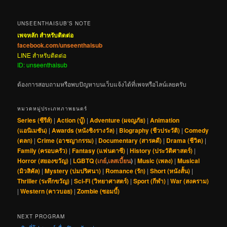
UNSEENTHAISUB’S NOTE
เพจหลัก สำหรับติดต่อ
facebook.com/unseenthaisub
LINE สำหรับติดต่อ
ID: unseenthaisub
ต้องการสอบถามหรือพบปัญหาบนเว็บแจ้งได้ที่เพจหรือไลน์เลยครับ
หมวดหมู่ประเภทภาพยนตร์
Series (ซีรีส์)
|
Action (บู๊)
|
Adventure (ผจญภัย)
|
Animation
(แอนิเมชัน)
|
Awards (หนังชิงรางวัล)
|
Biography (ชีวประวัติ)
|
Comedy
(ตลก)
|
Crime (อาชญากรรม)
|
Documentary (สารคดี)
|
Drama (ชีวิต)
|
Family (ครอบครัว)
|
Fantasy (แฟนตาซี)
|
History (ประวัติศาสตร์)
|
Horror (สยองขวัญ)
|
LGBTQ (
เกย์
,
เลสเบี้ยน
)
|
Music (เพลง)
|
Musical
(มิวสิคัล)
|
Mystery (ปมปริศนา)
|
Romance (รัก)
|
Short (หนังสั้น)
|
Thriller (ระทึกขวัญ)
|
Sci-Fi (วิทยาศาสตร์)
|
Sport (กีฬา)
|
War (สงคราม)
|
Western (คาวบอย)
|
Zombie (ซอมบี้)
NEXT PROGRAM