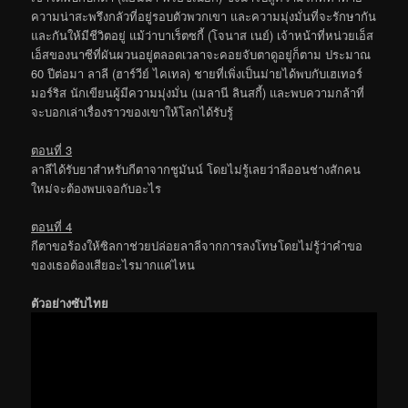
ความน่าสะพรึงกลัวที่อยู่รอบตัวพวกเขา และความมุ่งมั่นที่จะรักษากัน
และกันให้มีชีวิตอยู่ แม้ว่าบาเร็ตซกี้ (โจนาส เนย์) เจ้าหน้าที่หน่วยเอ็ส
เอ็สของนาซีที่ผันผวนอยู่ตลอดเวลาจะคอยจับตาดูอยู่ก็ตาม ประมาณ
60 ปีต่อมา ลาลี (ฮาร์วีย์ ไคเทล) ชายที่เพิ่งเป็นม่ายได้พบกับเฮเทอร์
มอร์ริส นักเขียนผู้มีความมุ่งมั่น (เมลานี ลินสกี้) และพบความกล้าที่
จะบอกเล่าเรื่องราวของเขาให้โลกได้รับรู้
ตอนที่ 3
ลาลีได้รับยาสำหรับกีตาจากชูมันน์ โดยไม่รู้เลยว่าลีออนช่างสักคน
ใหม่จะต้องพบเจอกับอะไร
ตอนที่ 4
กีตาขอร้องให้ซิลกาช่วยปล่อยลาลีจากการลงโทษโดยไม่รู้ว่าคำขอ
ของเธอต้องเสียอะไรมากแค่ไหน
ตัวอย่างซับไทย