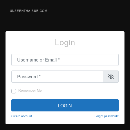
UNSEENTHAISUB.COM
Login
Username or Email
*
Password
*
Remember Me
LOGIN
Create account
Forgot password?