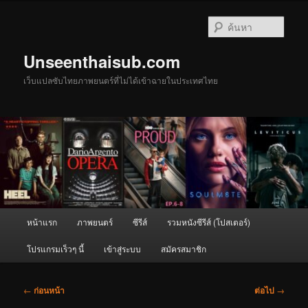
ข้าม
ไป
ค้นหา
ยัง
เนื้อหา
Unseenthaisub.com
หลัก
เว็บแปลซับไทยภาพยนตร์ที่ไม่ได้เข้าฉายในประเทศไทย
เมนู
หน้าแรก
ภาพยนตร์
ซีรีส์
รวมหนังซีรีส์ (โปสเตอร์)
หลัก
โปรแกรมเร็วๆ นี้
เข้าสู่ระบบ
สมัครสมาชิก
เมนู
←
ก่อนหน้า
ต่อไป
→
นำทาง