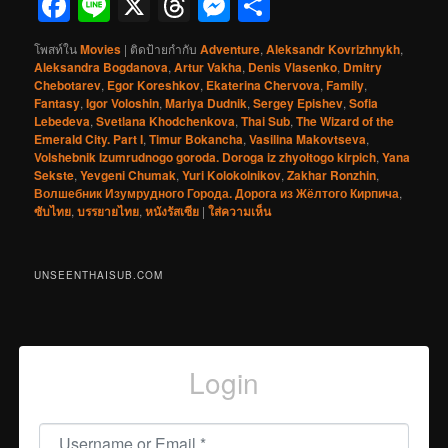
Facebook
Line
X
Threads
Messenger
Share
โพสท์ใน
Movies
|
ติดป้ายกำกับ
Adventure
,
Aleksandr Kovrizhnykh
,
Aleksandra Bogdanova
,
Artur Vakha
,
Denis Vlasenko
,
Dmitry
Chebotarev
,
Egor Koreshkov
,
Ekaterina Chervova
,
Family
,
Fantasy
,
Igor Voloshin
,
Mariya Dudnik
,
Sergey Epishev
,
Sofia
Lebedeva
,
Svetlana Khodchenkova
,
Thai Sub
,
The Wizard of the
Emerald City. Part I
,
Timur Bokancha
,
Vasilina Makovtseva
,
Volshebnik Izumrudnogo goroda. Doroga iz zhyoltogo kirpich
,
Yana
Sekste
,
Yevgeni Chumak
,
Yuri Kolokolnikov
,
Zakhar Ronzhin
,
Волшебник Изумрудного Города. Дорога из Жёлтого Кирпича
,
ซับไทย
,
บรรยายไทย
,
หนังรัสเซีย
|
ใส่ความเห็น
UNSEENTHAISUB.COM
Login
Username or Email
*