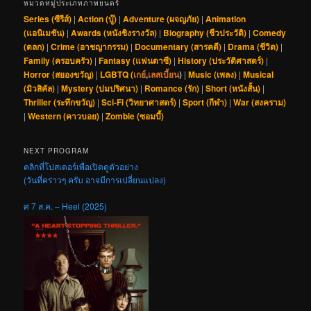
หมวดหมู่ประเภทภาพยนตร์
Series (ซีรีส์)
|
Action (บู๊)
|
Adventure (ผจญภัย)
|
Animation
(แอนิเมชัน)
|
Awards (หนังชิงรางวัล)
|
Biography (ชีวประวัติ)
|
Comedy
(ตลก)
|
Crime (อาชญากรรม)
|
Documentary (สารคดี)
|
Drama (ชีวิต)
|
Family (ครอบครัว)
|
Fantasy (แฟนตาซี)
|
History (ประวัติศาสตร์)
|
Horror (สยองขวัญ)
|
LGBTQ (
เกย์
,
เลสเบี้ยน
)
|
Music (เพลง)
|
Musical
(มิวสิคัล)
|
Mystery (ปมปริศนา)
|
Romance (รัก)
|
Short (หนังสั้น)
|
Thriller (ระทึกขวัญ)
|
Sci-Fi (วิทยาศาสตร์)
|
Sport (กีฬา)
|
War (สงคราม)
|
Western (คาวบอย)
|
Zombie (ซอมบี้)
NEXT PROGRAM
คลิกที่โปสเตอร์เพื่อเปิดดูตัวอย่าง
(วันที่คร่าวๆ ครับ อาจมีการเปลี่ยนแปลง)
ศ 7 ส.ค. – Heel (2025)