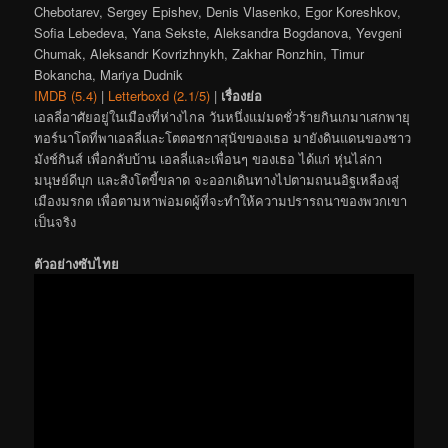
Chebotarev, Sergey Epishev, Denis Vlasenko, Egor Koreshkov,
Sofia Lebedeva, Yana Sekste, Aleksandra Bogdanova, Yevgeni
Chumak, Aleksandr Kovrizhnykh, Zakhar Ronzhin, Timur
Bokancha, Mariya Dudnik
IMDB (5.4)
|
Letterboxd (2.1/5)
|
เรื่องย่อ
เอลลี่อาศัยอยู่ในเมืองที่ห่างไกล วันหนึ่งแม่มดชั่วร้ายกินเกมาเสกพายุ
ทอร์นาโดที่พาเอลลี่และโตตอชกาสุนัขของเธอ มายังดินแดนของชาว
มังช์กินส์ เพื่อกลับบ้าน เอลลี่และเพื่อนๆ ของเธอ ได้แก่ หุ่นไล่กา
มนุษย์ดีบุก และสิงโตขี้ขลาด จะออกเดินทางไปตามถนนอิฐเหลืองสู่
เมืองมรกต เพื่อตามหาพ่อมดผู้ที่จะทำให้ความปรารถนาของพวกเขา
เป็นจริง
ตัวอย่างซับไทย