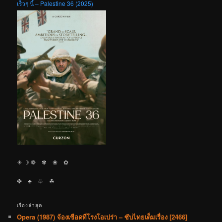
เร็วๆ นี้ – Palestine 36 (2025)
☀︎ ☽ ❁ ✾ ❀ ✿
✤ ♣︎ ♧ ☘︎
เรื่องล่าสุด
Opera (1987) จ้องเชือดที่โรงโอเปร่า – ซับไทยเต็มเรื่อง [2466]