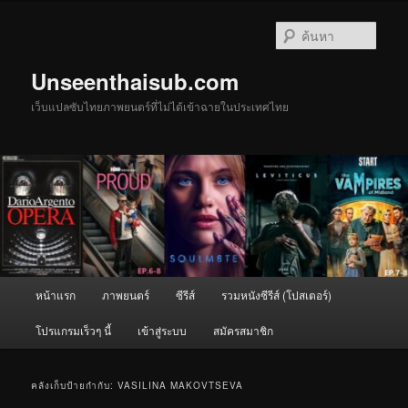
ข้าม
ข้าม
ไป
ไป
ค้นหา
ยัง
บทความ
เนื้อหา
รอง
Unseenthaisub.com
หลัก
เว็บแปลซับไทยภาพยนตร์ที่ไม่ได้เข้าฉายในประเทศไทย
เมนู
หน้าแรก
ภาพยนตร์
ซีรีส์
รวมหนังซีรีส์ (โปสเตอร์)
หลัก
โปรแกรมเร็วๆ นี้
เข้าสู่ระบบ
สมัครสมาชิก
คลังเก็บป้ายกำกับ:
VASILINA MAKOVTSEVA