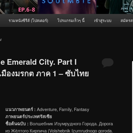
รวมหนังซีรีส์ (โปสเตอร์)
โปรแกรมเร็วๆ นี้
เข้าสู่ระบบ
สมัครส
V
e Emerald City. Part I
เมืองมรกต ภาค 1 – ซับไทย
แนวภาพยนตร์ :
Adventure, Family, Fantasy
ภาพยนตร์ประเทศรัสเซีย
ชื่อต้นฉบับ :
Волшебник Изумрудного Города. Дорога
из Жёлтого Кирпича (Volshebnik Izumrudnogo goroda.