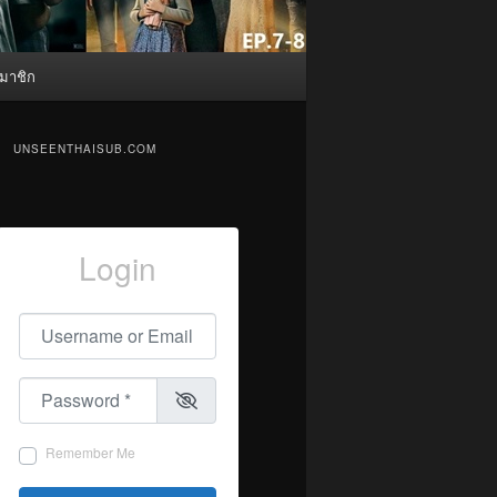
มาชิก
UNSEENTHAISUB.COM
Login
Username or Email
*
Password
*
Remember Me