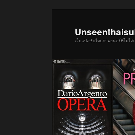
ข้าม
ข้าม
ไป
ไป
ยัง
บทความ
Unseenthais
เนื้อหา
รอง
เว็บแปลซับไทยภาพยนตร์ที่ไม่ไ
หลัก