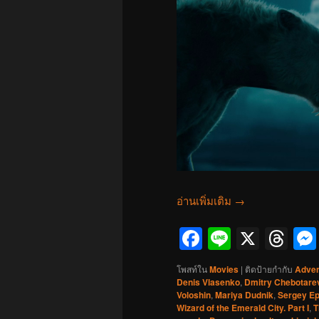
อ่านเพิ่มเติม
→
Facebook
Line
X
Th
โพสท์ใน
Movies
|
ติดป้ายกำกับ
Adven
Denis Vlasenko
,
Dmitry Chebotare
Voloshin
,
Mariya Dudnik
,
Sergey Ep
Wizard of the Emerald City. Part I
,
T