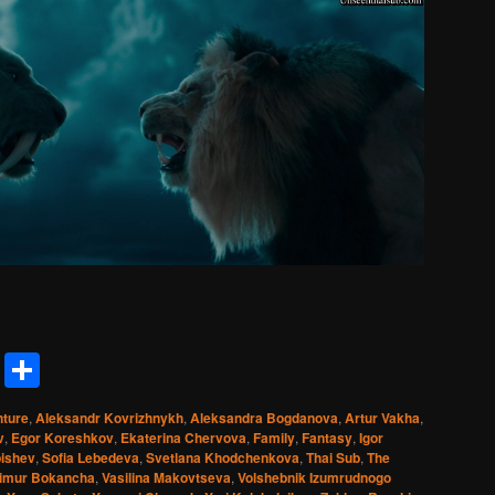
reads
Messenger
Share
ture
,
Aleksandr Kovrizhnykh
,
Aleksandra Bogdanova
,
Artur Vakha
,
v
,
Egor Koreshkov
,
Ekaterina Chervova
,
Family
,
Fantasy
,
Igor
ishev
,
Sofia Lebedeva
,
Svetlana Khodchenkova
,
Thai Sub
,
The
imur Bokancha
,
Vasilina Makovtseva
,
Volshebnik Izumrudnogo