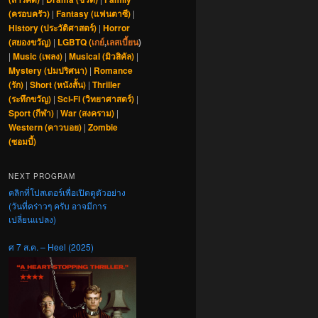
(ครอบครัว)
|
Fantasy (แฟนตาซี)
|
History (ประวัติศาสตร์)
|
Horror
(สยองขวัญ)
|
LGBTQ (
เกย์
,
เลสเบี้ยน
)
|
Music (เพลง)
|
Musical (มิวสิคัล)
|
Mystery (ปมปริศนา)
|
Romance
(รัก)
|
Short (หนังสั้น)
|
Thriller
(ระทึกขวัญ)
|
Sci-Fi (วิทยาศาสตร์)
|
Sport (กีฬา)
|
War (สงคราม)
|
Western (คาวบอย)
|
Zombie
(ซอมบี้)
NEXT PROGRAM
คลิกที่โปสเตอร์เพื่อเปิดดูตัวอย่าง
(วันที่คร่าวๆ ครับ อาจมีการ
เปลี่ยนแปลง)
ศ 7 ส.ค. – Heel (2025)