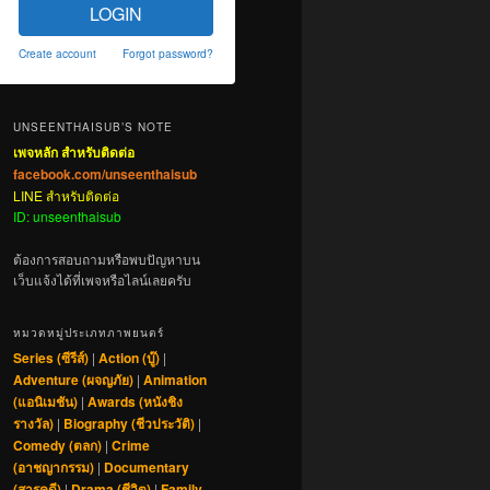
LOGIN
Create account
Forgot password?
UNSEENTHAISUB’S NOTE
เพจหลัก สำหรับติดต่อ
facebook.com/unseenthaisub
LINE สำหรับติดต่อ
ID: unseenthaisub
ต้องการสอบถามหรือพบปัญหาบน
เว็บแจ้งได้ที่เพจหรือไลน์เลยครับ
หมวดหมู่ประเภทภาพยนตร์
Series (ซีรีส์)
|
Action (บู๊)
|
Adventure (ผจญภัย)
|
Animation
(แอนิเมชัน)
|
Awards (หนังชิง
รางวัล)
|
Biography (ชีวประวัติ)
|
Comedy (ตลก)
|
Crime
(อาชญากรรม)
|
Documentary
(สารคดี)
|
Drama (ชีวิต)
|
Family