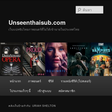
ข้าม
ข้าม
ไป
ไป
ค้นหา
ยัง
บทความ
เนื้อหา
รอง
Unseenthaisub.com
หลัก
เว็บแปลซับไทยภาพยนตร์ที่ไม่ได้เข้าฉายในประเทศไทย
เมนู
หน้าแรก
ภาพยนตร์
ซีรีส์
รวมหนังซีรีส์ (โปสเตอร์)
หลัก
โปรแกรมเร็วๆ นี้
เข้าสู่ระบบ
สมัครสมาชิก
คลังเก็บป้ายกำกับ:
URIAH SHELTON