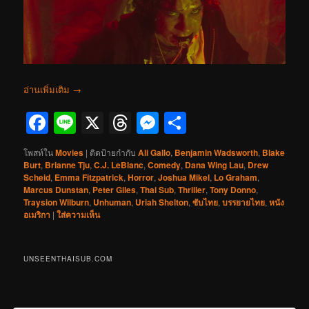
อ่านเพิ่มเติม
→
Facebook
Line
X
Threads
Messenger
Share
โพสท์ใน
Movies
|
ติดป้ายกำกับ
Ali Gallo
,
Benjamin Wadsworth
,
Blake
Burt
,
Brianne Tju
,
C.J. LeBlanc
,
Comedy
,
Dana Wing Lau
,
Drew
Scheid
,
Emma Fitzpatrick
,
Horror
,
Joshua Mikel
,
Lo Graham
,
Marcus Dunstan
,
Peter Giles
,
Thai Sub
,
Thriller
,
Tony Donno
,
Traysion Wilburn
,
Unhuman
,
Uriah Shelton
,
ซับไทย
,
บรรยายไทย
,
หนัง
อเมริกา
|
ใส่ความเห็น
UNSEENTHAISUB.COM