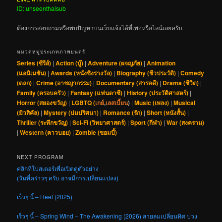
ID: unseenthaisub
ต้องการสอบถามหรือพบปัญหาบนเว็บแจ้งได้ที่เพจหรือไลน์เลยครับ
หมวดหมู่ประเภทภาพยนตร์
Series (ซีรีส์)
|
Action (บู๊)
|
Adventure (ผจญภัย)
|
Animation
(แอนิเมชัน)
|
Awards (หนังชิงรางวัล)
|
Biography (ชีวประวัติ)
|
Comedy
(ตลก)
|
Crime (อาชญากรรม)
|
Documentary (สารคดี)
|
Drama (ชีวิต)
|
Family (ครอบครัว)
|
Fantasy (แฟนตาซี)
|
History (ประวัติศาสตร์)
|
Horror (สยองขวัญ)
|
LGBTQ (
เกย์
,
เลสเบี้ยน
)
|
Music (เพลง)
|
Musical
(มิวสิคัล)
|
Mystery (ปมปริศนา)
|
Romance (รัก)
|
Short (หนังสั้น)
|
Thriller (ระทึกขวัญ)
|
Sci-Fi (วิทยาศาสตร์)
|
Sport (กีฬา)
|
War (สงคราม)
|
Western (คาวบอย)
|
Zombie (ซอมบี้)
NEXT PROGRAM
คลิกที่โปสเตอร์เพื่อเปิดดูตัวอย่าง
(วันที่คร่าวๆ ครับ อาจมีการเปลี่ยนแปลง)
เร็วๆ นี้ – Heel (2025)
เร็วๆ นี้ – Spring Wind – The Awakening (2026) สายลมเปลี่ยนทิศ ปวง