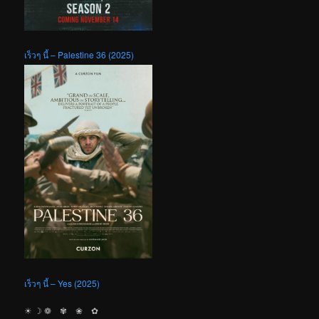
เร็วๆ นี้ – Palestine 36 (2025)
เร็วๆ นี้ – Yes (2025)
☀︎ ☽ ❁ ✾ ❀ ✿