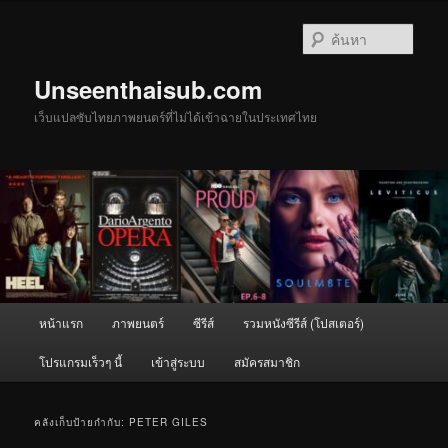
ข้าม
ข้าม
ไป
ไป
ค้นหา
ยัง
บทความ
เนื้อหา
รอง
Unseenthaisub.com
หลัก
เว็บแปลซับไทยภาพยนตร์ที่ไม่ได้เข้าฉายในประเทศไทย
เมนู
หน้าแรก
ภาพยนตร์
ซีรีส์
รวมหนังซีรีส์ (โปสเตอร์)
หลัก
โปรแกรมเร็วๆ นี้
เข้าสู่ระบบ
สมัครสมาชิก
คลังเก็บป้ายกำกับ:
PETER GILES