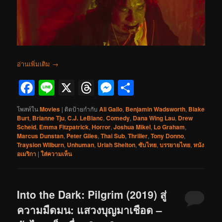
อ่านเพิ่มเติม
→
Facebook
Line
X
Threads
Messenger
Share
โพสท์ใน
Movies
|
ติดป้ายกำกับ
Ali Gallo
,
Benjamin Wadsworth
,
Blake
Burt
,
Brianne Tju
,
C.J. LeBlanc
,
Comedy
,
Dana Wing Lau
,
Drew
Scheid
,
Emma Fitzpatrick
,
Horror
,
Joshua Mikel
,
Lo Graham
,
Marcus Dunstan
,
Peter Giles
,
Thai Sub
,
Thriller
,
Tony Donno
,
Traysion Wilburn
,
Unhuman
,
Uriah Shelton
,
ซับไทย
,
บรรยายไทย
,
หนัง
อเมริกา
|
ใส่ความเห็น
Into the Dark: Pilgrim (2019) สู่
ความมืดมน: แสวงบุญมาเชือด –