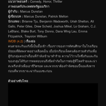
แนวภาพยนตร์ :
Comedy, Horror, Thriller
ภาพยนตร์ประเทศสหรัฐอเมริกา
ผู้กำกับ :
Marcus Dunstan
ผู้เขียนบท :
Marcus Dunstan, Patrick Melton
นักแสดง :
Brianne Tju, Benjamin Wadsworth, Uriah Shelton, Ali
Gallo, Peter Giles, Drew Scheid, Joshua Mikel, Lo Graham, C.J.
LeBlanc, Blake Burt, Tony Donno, Dana Wing Lau, Emma
Fitzpatrick, Traysion Wilburn
IMDB (4.2)
|
เรื่องย่อ
คนตายจะกินแก๊งนี้เป็นมื้อเช้า เรื่องราวของการทัศนศึกษาในโรงเรียน
มัธยมที่ผิดพลาดอย่างเลือดเย็น เมื่อนักเรียนเจ็ดคนต้องรวมตัวกันเพื่อ
สู้กับกลุ่มคนป่าเถื่อนที่กำลังเข้ามาทำร้าย ความไว้วางใจซึ่งกันและกัน
ของกลุ่มได้รับการทดสอบจนถึงขีดจำกัดในการต่อสู้ที่โหดร้ายและน่า
สะพรึงกลัวเพื่อเอาชีวิตรอด และพวกเขาต้องกำจัดซอมบี้จอมสังหาร
ก่อนที่พวกเขาจะฆ่ากันเองซะก่อน
ตัวอย่างซับไทย