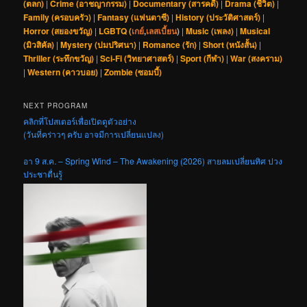
(ตลก)
|
Crime (อาชญากรรม)
|
Documentary (สารคดี)
|
Drama (ชีวิต)
|
Family (ครอบครัว)
|
Fantasy (แฟนตาซี)
|
History (ประวัติศาสตร์)
|
Horror (สยองขวัญ)
|
LGBTQ (
เกย์
,
เลสเบี้ยน
)
|
Music (เพลง)
|
Musical
(มิวสิคัล)
|
Mystery (ปมปริศนา)
|
Romance (รัก)
|
Short (หนังสั้น)
|
Thriller (ระทึกขวัญ)
|
Sci-Fi (วิทยาศาสตร์)
|
Sport (กีฬา)
|
War (สงคราม)
|
Western (คาวบอย)
|
Zombie (ซอมบี้)
NEXT PROGRAM
คลิกที่โปสเตอร์เพื่อเปิดดูตัวอย่าง
(วันที่คร่าวๆ ครับ อาจมีการเปลี่ยนแปลง)
อา 9 ส.ค. – Spring Wind – The Awakening (2026) สายลมเปลี่ยนทิศ ปวง
ประชาตื่นรู้