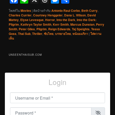
โพสท์ใน
Movies
|
ติดป้ายกำกับ
Antonio Raul Corbo
,
Beth Curry
,
Charles Currier
,
Courtney Henggeler
,
Dana L. Wilson
,
David
Mattey
,
Elyse Levesque
,
Horror
,
Into the Dark
,
Into the Dark:
Pilgrim
,
Kathryn Taylor Smith
,
Kerr Smith
,
Marcus Dunstan
,
Perry
Smith
,
Peter Giles
,
Pilgrim
,
Reign Edwards
,
Taj Speights
,
Tessa
Goss
,
Thai Sub
,
Thriller
,
ซับไทย
,
บรรยายไทย
,
หนังอเมริกา
|
ใส่ความ
เห็น
UNSEENTHAISUB.COM
Login
Username or Email
*
Password
*