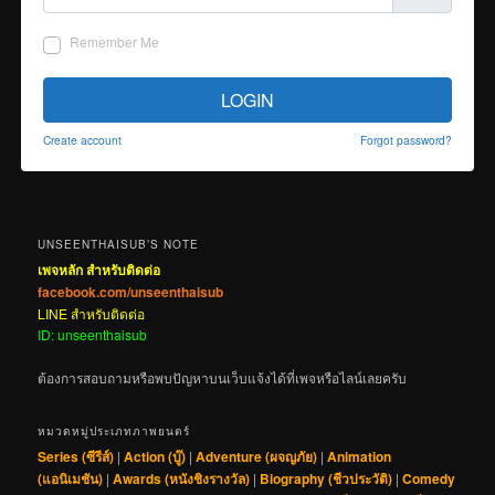
Remember Me
LOGIN
Create account
Forgot password?
UNSEENTHAISUB’S NOTE
เพจหลัก สำหรับติดต่อ
facebook.com/unseenthaisub
LINE สำหรับติดต่อ
ID: unseenthaisub
ต้องการสอบถามหรือพบปัญหาบนเว็บแจ้งได้ที่เพจหรือไลน์เลยครับ
หมวดหมู่ประเภทภาพยนตร์
Series (ซีรีส์)
|
Action (บู๊)
|
Adventure (ผจญภัย)
|
Animation
(แอนิเมชัน)
|
Awards (หนังชิงรางวัล)
|
Biography (ชีวประวัติ)
|
Comedy