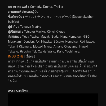
แนวภาพยนตร์ :
Comedy, Drama, Thriller
ภาพยนตร์ประเทศญี่ปุ่น
ชื่อต้นฉบับ :
ディストラクション・ベイビーズ (Disutorakushon
beibîzu)
ผู้กำกับ :
Tetsuya Mariko
ผู้เขียนบท :
Tetsuya Mariko, Kôhei Kiyasu
นักแสดง :
Yûya Yagira, Masaki Suda, Nana Komatsu, Nijirô
Murakami, Denden, Aki Hiraoka, Sôsuke Ikematsu, Ryô Iwase,
Takumi Kitamura, Masaki Miura, Amane Okayama, Haruki
Takano, Ryushin Tei, Candy Wang, Kaito Yoshimura
IMDB (5.9)
|
เรื่องย่อ
การทำร้ายคนอื่นกลายเป็นกิจกรรมยามว่างประจำวัน เมื่อเด็กหนุ่ม
สองคนอาละวาด ไทระเลือกเป้าหมายเป็นผู้ชายและลุยเต็มที่ ขณะที่คิ
ตาฮาระวางกล้องลงนานพอที่จะไล่ล่าผู้หญิงแทน เลือดที่หลั่งออกมา
ตลอดทั้งคืนเพียงพอที่จะวาดภาพจิตรกรรมฝาผนังสีแดงให้คนทั้งเมือง
ได้เห็น
ตัวอย่างซับไทย