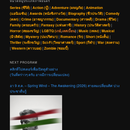
หมวดหมู่ประเภทภาพยนตร์
Series (ซีรีส์)
|
Action (บู๊)
|
Adventure (ผจญภัย)
|
Animation
(แอนิเมชัน)
|
Awards (หนังชิงรางวัล)
|
Biography (ชีวประวัติ)
|
Comedy
(ตลก)
|
Crime (อาชญากรรม)
|
Documentary (สารคดี)
|
Drama (ชีวิต)
|
Family (ครอบครัว)
|
Fantasy (แฟนตาซี)
|
History (ประวัติศาสตร์)
|
Horror (สยองขวัญ)
|
LGBTQ (
เกย์
,
เลสเบี้ยน
)
|
Music (เพลง)
|
Musical
(มิวสิคัล)
|
Mystery (ปมปริศนา)
|
Romance (รัก)
|
Short (หนังสั้น)
|
Thriller (ระทึกขวัญ)
|
Sci-Fi (วิทยาศาสตร์)
|
Sport (กีฬา)
|
War (สงคราม)
|
Western (คาวบอย)
|
Zombie (ซอมบี้)
NEXT PROGRAM
คลิกที่โปสเตอร์เพื่อเปิดดูตัวอย่าง
(วันที่คร่าวๆ ครับ อาจมีการเปลี่ยนแปลง)
อา 9 ส.ค. – Spring Wind – The Awakening (2026) สายลมเปลี่ยนทิศ ปวง
ประชาตื่นรู้