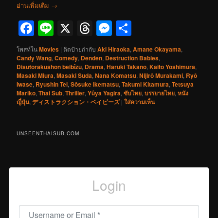
อ่านเพิ่มเติม
→
Facebook
Line
X
Threads
Messenger
Share
โพสท์ใน
Movies
|
ติดป้ายกำกับ
Aki Hiraoka
,
Amane Okayama
,
Candy Wang
,
Comedy
,
Denden
,
Destruction Babies
,
Disutorakushon beibîzu
,
Drama
,
Haruki Takano
,
Kaito Yoshimura
,
Masaki Miura
,
Masaki Suda
,
Nana Komatsu
,
Nijirô Murakami
,
Ryô
Iwase
,
Ryushin Tei
,
Sôsuke Ikematsu
,
Takumi Kitamura
,
Tetsuya
Mariko
,
Thai Sub
,
Thriller
,
Yûya Yagira
,
ซับไทย
,
บรรยายไทย
,
หนัง
ญี่ปุ่น
,
ディストラクション・ベイビーズ
|
ใส่ความเห็น
UNSEENTHAISUB.COM
Login
Username or Email
*