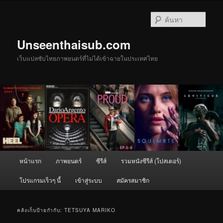
ข้าม
ข้าม
ไป
ไป
ค้นหา
ยัง
บทความ
เนื้อหา
รอง
Unseenthaisub.com
หลัก
เว็บแปลซับไทยภาพยนตร์ที่ไม่ได้เข้าฉายในประเทศไทย
เมนู
หน้าแรก
ภาพยนตร์
ซีรีส์
รวมหนังซีรีส์ (โปสเตอร์)
หลัก
โปรแกรมเร็วๆ นี้
เข้าสู่ระบบ
สมัครสมาชิก
คลังเก็บป้ายกำกับ:
TETSUYA MARIKO