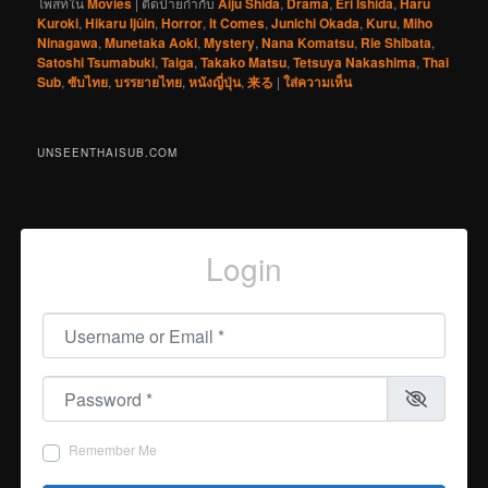
โพสท์ใน
Movies
|
ติดป้ายกำกับ
Aiju Shida
,
Drama
,
Eri Ishida
,
Haru
Kuroki
,
Hikaru Ijūin
,
Horror
,
It Comes
,
Junichi Okada
,
Kuru
,
Miho
Ninagawa
,
Munetaka Aoki
,
Mystery
,
Nana Komatsu
,
Rie Shibata
,
Satoshi Tsumabuki
,
Taiga
,
Takako Matsu
,
Tetsuya Nakashima
,
Thai
Sub
,
ซับไทย
,
บรรยายไทย
,
หนังญี่ปุ่น
,
来る
|
ใส่ความเห็น
UNSEENTHAISUB.COM
Login
Username or Email
*
Password
*
Remember Me