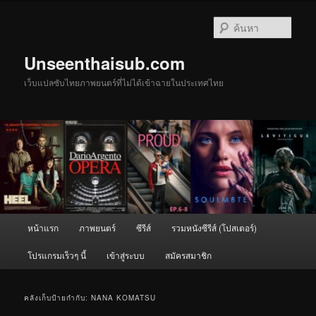
ข้าม
ข้าม
ไป
ไป
ค้นหา
ยัง
บทความ
เนื้อหา
รอง
Unseenthaisub.com
หลัก
เว็บแปลซับไทยภาพยนตร์ที่ไม่ได้เข้าฉายในประเทศไทย
เมนู
หน้าแรก
ภาพยนตร์
ซีรีส์
รวมหนังซีรีส์ (โปสเตอร์)
หลัก
โปรแกรมเร็วๆ นี้
เข้าสู่ระบบ
สมัครสมาชิก
คลังเก็บป้ายกำกับ:
NANA KOMATSU