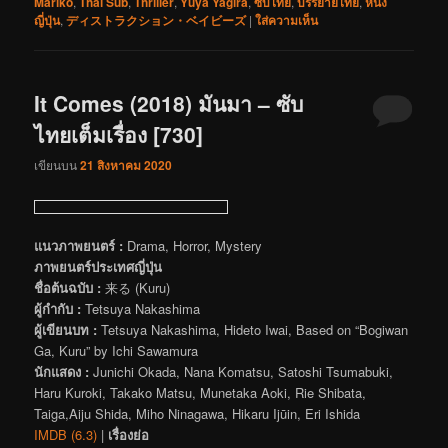
Mariko
,
Thai Sub
,
Thriller
,
Yûya Yagira
,
ซับไทย
,
บรรยายไทย
,
หนัง
ญี่ปุ่น
,
ディストラクション・ベイビーズ
|
ใส่ความเห็น
It Comes (2018) มันมา – ซับ
ไทยเต็มเรื่อง [730]
เขียนบน
21 สิงหาคม 2020
แนวภาพยนตร์ :
Drama, Horror, Mystery
ภาพยนตร์ประเทศญี่ปุ่น
ชื่อต้นฉบับ :
来る (Kuru)
ผู้กำกับ :
Tetsuya Nakashima
ผู้เขียนบท :
Tetsuya Nakashima, Hideto Iwai, Based on “Bogiwan
Ga, Kuru” by Ichi Sawamura
นักแสดง :
Junichi Okada, Nana Komatsu, Satoshi Tsumabuki,
Haru Kuroki, Takako Matsu, Munetaka Aoki, Rie Shibata,
Taiga,Aiju Shida, Miho Ninagawa, Hikaru Ijūin, Eri Ishida
IMDB (6.3)
|
เรื่องย่อ