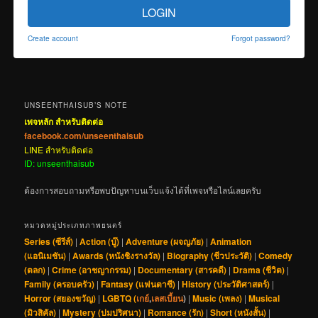
LOGIN
Create account
Forgot password?
UNSEENTHAISUB’S NOTE
เพจหลัก สำหรับติดต่อ
facebook.com/unseenthaisub
LINE สำหรับติดต่อ
ID: unseenthaisub
ต้องการสอบถามหรือพบปัญหาบนเว็บแจ้งได้ที่เพจหรือไลน์เลยครับ
หมวดหมู่ประเภทภาพยนตร์
Series (ซีรีส์)
|
Action (บู๊)
|
Adventure (ผจญภัย)
|
Animation
(แอนิเมชัน)
|
Awards (หนังชิงรางวัล)
|
Biography (ชีวประวัติ)
|
Comedy
(ตลก)
|
Crime (อาชญากรรม)
|
Documentary (สารคดี)
|
Drama (ชีวิต)
|
Family (ครอบครัว)
|
Fantasy (แฟนตาซี)
|
History (ประวัติศาสตร์)
|
Horror (สยองขวัญ)
|
LGBTQ (
เกย์
,
เลสเบี้ยน
)
|
Music (เพลง)
|
Musical
(มิวสิคัล)
|
Mystery (ปมปริศนา)
|
Romance (รัก)
|
Short (หนังสั้น)
|