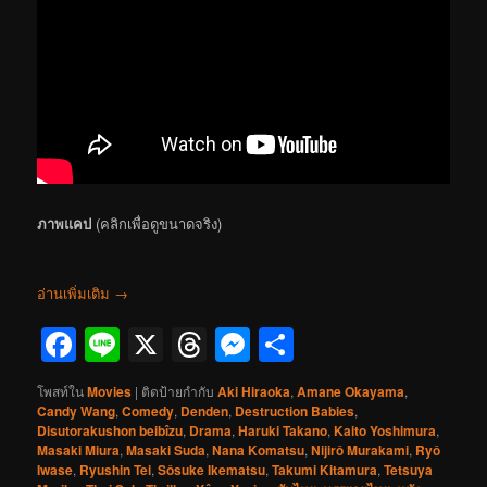
ภาพแคป
(คลิกเพื่อดูขนาดจริง)
อ่านเพิ่มเติม
→
Facebook
Line
X
Threads
Messenger
Share
โพสท์ใน
Movies
|
ติดป้ายกำกับ
Aki Hiraoka
,
Amane Okayama
,
Candy Wang
,
Comedy
,
Denden
,
Destruction Babies
,
Disutorakushon beibîzu
,
Drama
,
Haruki Takano
,
Kaito Yoshimura
,
Masaki Miura
,
Masaki Suda
,
Nana Komatsu
,
Nijirô Murakami
,
Ryô
Iwase
,
Ryushin Tei
,
Sôsuke Ikematsu
,
Takumi Kitamura
,
Tetsuya