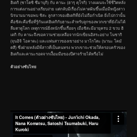
ฮิเดกิ (ซาโตชิ ซึมาบุกิ) กับ คานะ (ฮารุ คุโรกิ) วางแผนจะใช้ชีวิตหลัง
การแต่งงานอย่างเรียบง่าย แต่กลับมีเรื่องไม่คาดฝันขึ้นเมื่อมีหญิงสาว
นิรนามมาขอพบ ชิสะ ลูกสาวของฮิเดกิที่ยังไม่ถือกำเนิด ยิ่งไปกว่านั้น
คือชิสะคือชื่อที่รู้กันแค่ฮิเดกิกับฮานะสำหรับลูกของพวกเขาที่ยังไม่ได้
ลืมตาดูโลก เหตุการณ์ยิ่งหนักขึ้นเรื่อยๆ เมื่อชิสะมีอายุครบ 2 ขวบ ฮิ
เดกิ กับ คานะจึงขอความช่วยเหลือจากนักเขียนอิสระอย่าง โนซากิ
(จุนอิจิ โอคาดะ) และแฟนสาวของเขาอย่าง มาโกโตะ (นานะ โคมั
ตสึ) ซึ่งฝ่ายหลังมีพี่สาวที่เป็นคนทรง พวกเขาจะช่วยให้ครอบครัวของ
ฮิเดกิและคานะรอดจากเงื้อมมือของปีศาจร้ายได้หรือไม่
ตัวอย่างซับไทย