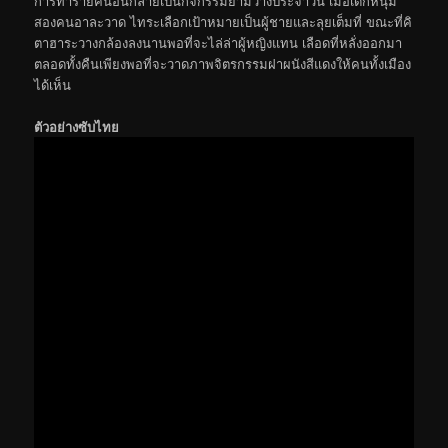
การทำร้ายคนอื่นกลายเป็นกิจกรรมยามว่างประจำวัน เมื่อเด็กหนุ่ม
สองคนอาละวาด ไทระเลือกเป้าหมายเป็นผู้ชายและลุยเต็มที่ ขณะที่คิ
ตาฮาระวางกล้องลงนานพอที่จะไล่ล่าผู้หญิงแทน เลือดที่หลั่งออกมา
ตลอดทั้งคืนเพียงพอที่จะวาดภาพจิตรกรรมฝาผนังสีแดงให้คนทั้งเมือง
ได้เห็น
ตัวอย่างซับไทย