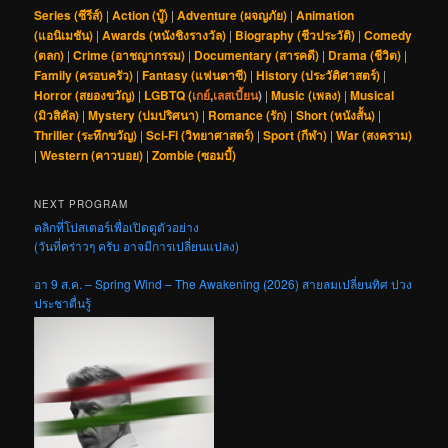
Series (ซีรีส์)
|
Action (บู๊)
|
Adventure (ผจญภัย)
|
Animation
(แอนิเมชัน)
|
Awards (หนังชิงรางวัล)
|
Biography (ชีวประวัติ)
|
Comedy
(ตลก)
|
Crime (อาชญากรรม)
|
Documentary (สารคดี)
|
Drama (ชีวิต)
|
Family (ครอบครัว)
|
Fantasy (แฟนตาซี)
|
History (ประวัติศาสตร์)
|
Horror (สยองขวัญ)
|
LGBTQ (
เกย์
,
เลสเบี้ยน
)
|
Music (เพลง)
|
Musical
(มิวสิคัล)
|
Mystery (ปมปริศนา)
|
Romance (รัก)
|
Short (หนังสั้น)
|
Thriller (ระทึกขวัญ)
|
Sci-Fi (วิทยาศาสตร์)
|
Sport (กีฬา)
|
War (สงคราม)
|
Western (คาวบอย)
|
Zombie (ซอมบี้)
NEXT PROGRAM
คลิกที่โปสเตอร์เพื่อเปิดดูตัวอย่าง
(วันที่คร่าวๆ ครับ อาจมีการเปลี่ยนแปลง)
อา 9 ส.ค. – Spring Wind – The Awakening (2026) สายลมเปลี่ยนทิศ ปวง
ประชาตื่นรู้