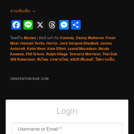
อ่านเพิ่มเติม
→
Facebook
Line
X
Threads
Messenger
Share
โพสท์ใน
Movies
|
ติดป้ายกำกับ
Comedy
,
Danny Mulheron
,
Fresh
Meat
,
Hannah Tevita
,
Horror
,
Jack Sergent-Shadbolt
,
James
Ashcroft
,
Kahn West
,
Kate Elliott
,
Leand Macadaan
,
Nicola
Kawana
,
Phil Grieve
,
Ralph Hilaga
,
Temuera Morrison
,
Thai Sub
,
Will Robertson
,
ซับไทย
,
บรรยายไทย
,
หนังนิวซีแลนด์
|
ใส่ความเห็น
UNSEENTHAISUB.COM
Login
Username or Email
*