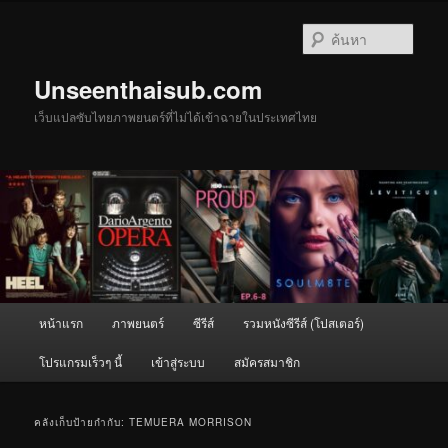
ข้าม
ข้าม
ไป
ไป
ค้นหา
ยัง
บทความ
เนื้อหา
รอง
Unseenthaisub.com
หลัก
เว็บแปลซับไทยภาพยนตร์ที่ไม่ได้เข้าฉายในประเทศไทย
เมนู
หน้าแรก
ภาพยนตร์
ซีรีส์
รวมหนังซีรีส์ (โปสเตอร์)
หลัก
โปรแกรมเร็วๆ นี้
เข้าสู่ระบบ
สมัครสมาชิก
คลังเก็บป้ายกำกับ:
TEMUERA MORRISON