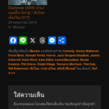
Doghouse (2009) ฝ่าดง
ซอมบี้ชะนีล่าผู้ – ซับไทย
เต็มเรื่อง [377]
28 พฤษภาคม 2019
In "Movies"
Facebook
Line
X
Threads
Messenger
Share
เรื่องนี้ถูกเขียนใน
Movies
และติดป้ายกำกับ
Comedy
,
Danny Mulheron
,
Fresh Meat
,
Hannah Tevita
,
Horror
,
Jack Sergent-Shadbolt
,
James
Ashcroft
,
Kahn West
,
Kate Elliott
,
Leand Macadaan
,
Nicola
Kawana
,
Phil Grieve
,
Ralph Hilaga
,
Temuera Morrison
,
Thai Sub
,
Will Robertson
,
ซับไทย
,
บรรยายไทย
,
หนังนิวซีแลนด์
โดย
คั่นหน้า
ลิงก์
ถาวร
ใส่ความเห็น
อีเมลของคุณจะไม่แสดงให้คนอื่นเห็น
ช่องข้อมูลจำเป็นถูกทำ