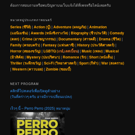
ต้องการสอบถามหรือพบปัญหาบนเว็บแจ้งได้ที่เพจหรือไลน์เลยครับ
หมวดหมู่ประเภทภาพยนตร์
Series (ซีรีส์)
|
Action (บู๊)
|
Adventure (ผจญภัย)
|
Animation
(แอนิเมชัน)
|
Awards (หนังชิงรางวัล)
|
Biography (ชีวประวัติ)
|
Comedy
(ตลก)
|
Crime (อาชญากรรม)
|
Documentary (สารคดี)
|
Drama (ชีวิต)
|
Family (ครอบครัว)
|
Fantasy (แฟนตาซี)
|
History (ประวัติศาสตร์)
|
Horror (สยองขวัญ)
|
LGBTQ (
เกย์
,
เลสเบี้ยน
)
|
Music (เพลง)
|
Musical
(มิวสิคัล)
|
Mystery (ปมปริศนา)
|
Romance (รัก)
|
Short (หนังสั้น)
|
Thriller (ระทึกขวัญ)
|
Sci-Fi (วิทยาศาสตร์)
|
Sport (กีฬา)
|
War (สงคราม)
|
Western (คาวบอย)
|
Zombie (ซอมบี้)
NEXT PROGRAM
คลิกที่โปสเตอร์เพื่อเปิดดูตัวอย่าง
(วันที่คร่าวๆ ครับ อาจมีการเปลี่ยนแปลง)
เร็วๆ นี้ – Perro Perro (2025) หมาหนุ่ม