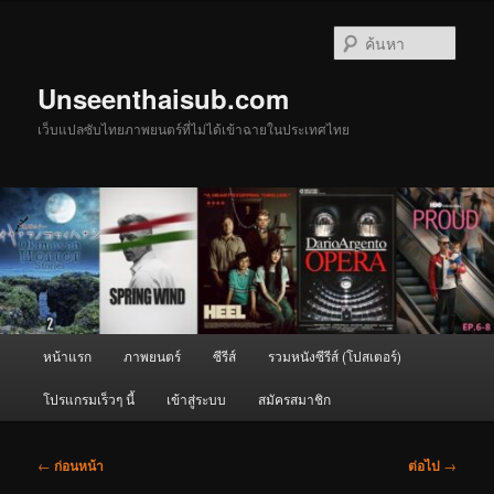
ข้าม
ไป
ค้นหา
ยัง
เนื้อหา
Unseenthaisub.com
หลัก
เว็บแปลซับไทยภาพยนตร์ที่ไม่ได้เข้าฉายในประเทศไทย
เมนู
หน้าแรก
ภาพยนตร์
ซีรีส์
รวมหนังซีรีส์ (โปสเตอร์)
หลัก
โปรแกรมเร็วๆ นี้
เข้าสู่ระบบ
สมัครสมาชิก
เมนู
←
ก่อนหน้า
ต่อไป
→
นำทาง