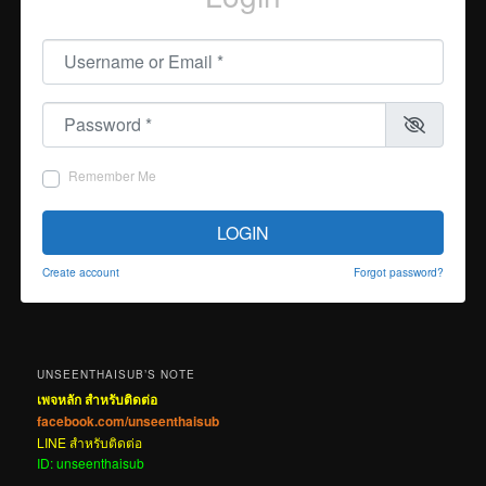
Username or Email
*
Password
*
Remember Me
LOGIN
Create account
Forgot password?
UNSEENTHAISUB’S NOTE
เพจหลัก สำหรับติดต่อ
facebook.com/unseenthaisub
LINE สำหรับติดต่อ
ID: unseenthaisub