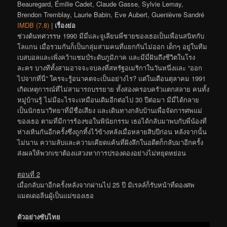
Beauregard, Émilie Cadet, Claude Gasse, Sylvie Lemay,
Brendon Tremblay, Laurie Babin, Eve Aubert, Guenièvre Sandré
IMDB (7.8)
|
เรื่องย่อ
ช่วงต้นทศวรรษ 1990 มีมี่และจูเลียนพี่ชายของเธอเป็นเพื่อนสนิทกับ
โลแกน เมื่อรวมกันก็เป็นกลุ่มสามคนที่แยกกันไม่ออก เด็กๆ อยู่ในทีม
เบสบอลและเพิ่งคว้าแชมป์ระดับภูมิภาค และมีมี่ฝันถึงชีวิตในโรง
ละคร บางทีทั้งสามอาจจะจบลงที่สหรัฐอเมริกาในวันหนึ่งและ “ออก
ไปจากที่นี่” ใครจะรู้อนาคตจะเป็นอย่างไร? แต่ในเดือนตุลาคม 1991
เกิดเหตุการณ์ที่ไม่สามารถบรรยาย ทั้งสองครอบครัวแตกสลาย คนทั้ง
หมู่บ้านรู้ ไม่มีอะไรจะเหมือนเดิมอีกต่อไป 30 ปีต่อมา มีมี่ได้กลาย
เป็นนักธนาวิทยาที่มีชื่อเสียง และเดินทางกลับบ้านเพื่อจัดการศพแม่
ของเธอ ตามที่มีการร้องขอในพินัยกรรม เธอได้กลับมาพบกับพี่น้องที่
ห่างเหินกันอีกครั้งซึ่งถูกทิ้งไว้ข้างหลังเมื่อหลายสิบปีก่อน หลังจากนั้น
ไม่นาน ความลับและความเคียดแค้นที่ฝังลึกในอดีตก็กลับมาอีกครั้ง
ส่งผลให้พวกเขาต้องแสวงหาการปรองดองอย่างไม่หยุดหย่อน
ตอนที่ 2
เมื่อกลับมาอีกครั้งหลังจากผ่านไป 25 ปี มิเรลล์ก็รับหน้าที่ดองศพ
แมดเดอลีนผู้เป็นแม่ของเธอ
ตัวอย่างซับไทย