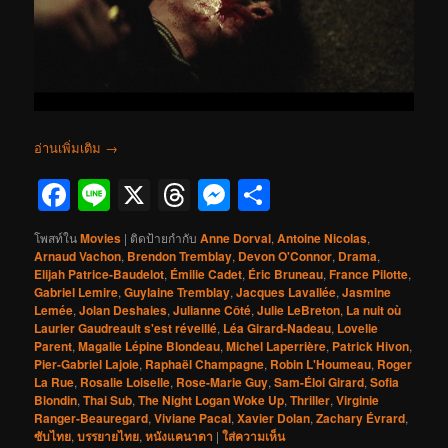
อ่านเพิ่มเติม
→
Facebook
Line
X
Threads
Messenger
Share
โพสท์ใน
Movies
|
ติดป้ายกำกับ
Anne Dorval
,
Antoine Nicolas
,
Arnaud Vachon
,
Brendon Tremblay
,
Devon O'Connor
,
Drama
,
Elijah Patrice-Baudelot
,
Émilie Cadet
,
Éric Bruneau
,
France Pilotte
,
Gabriel Lemire
,
Guylaine Tremblay
,
Jacques Lavallée
,
Jasmine
Lemée
,
Jolan Deshaies
,
Julianne Côté
,
Julie LeBreton
,
La nuit où
Laurier Gaudreault s'est réveillé
,
Léa Girard-Nadeau
,
Lovelie
Parent
,
Magalie Lépine Blondeau
,
Michel Laperrière
,
Patrick Hivon
,
Pier-Gabriel Lajoie
,
Raphaël Champagne
,
Robin L'Houmeau
,
Roger
La Rue
,
Rosalie Loiselle
,
Rose-Marie Guy
,
Sam-Éloi Girard
,
Sofia
Blondin
,
Thai Sub
,
The Night Logan Woke Up
,
Thriller
,
Virginie
Ranger-Beauregard
,
Viviane Pacal
,
Xavier Dolan
,
Zachary Évrard
,
ซับไทย
,
บรรยายไทย
,
หนังแคนาดา
|
ใส่ความเห็น