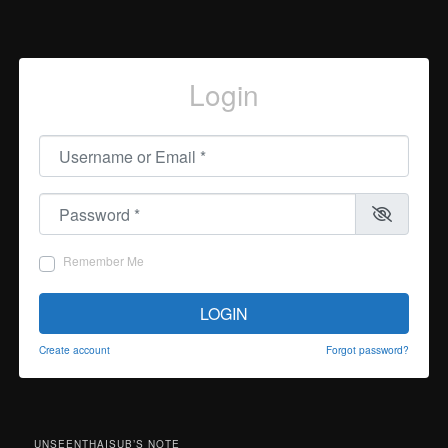
Login
Username or Email
*
Password
*
Remember Me
LOGIN
Create account
Forgot password?
UNSEENTHAISUB’S NOTE