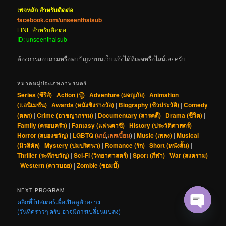
เพจหลัก สำหรับติดต่อ
facebook.com/unseenthaisub
LINE สำหรับติดต่อ
ID: unseenthaisub
ต้องการสอบถามหรือพบปัญหาบนเว็บแจ้งได้ที่เพจหรือไลน์เลยครับ
หมวดหมู่ประเภทภาพยนตร์
Series (ซีรีส์)
|
Action (บู๊)
|
Adventure (ผจญภัย)
|
Animation
(แอนิเมชัน)
|
Awards (หนังชิงรางวัล)
|
Biography (ชีวประวัติ)
|
Comedy
(ตลก)
|
Crime (อาชญากรรม)
|
Documentary (สารคดี)
|
Drama (ชีวิต)
|
Family (ครอบครัว)
|
Fantasy (แฟนตาซี)
|
History (ประวัติศาสตร์)
|
Horror (สยองขวัญ)
|
LGBTQ (
เกย์
,
เลสเบี้ยน
)
|
Music (เพลง)
|
Musical
(มิวสิคัล)
|
Mystery (ปมปริศนา)
|
Romance (รัก)
|
Short (หนังสั้น)
|
Thriller (ระทึกขวัญ)
|
Sci-Fi (วิทยาศาสตร์)
|
Sport (กีฬา)
|
War (สงคราม)
|
Western (คาวบอย)
|
Zombie (ซอมบี้)
NEXT PROGRAM
คลิกที่โปสเตอร์เพื่อเปิดดูตัวอย่าง
(วันที่คร่าวๆ ครับ อาจมีการเปลี่ยนแปลง)
Open cha