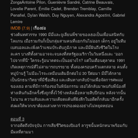
ZongaAntoine Pilon, Guenièvre Sandré, Catrine Beauvais,
Lovelie Parent, Émilie Cadet, Brendon Tremblay, Camille
Penafiel, Dylan Walsh, Duy Nguyen, Alexandra Agostini, Gabriel
Lemire
IMDB (7.9)
|
เรื่องย่อ
ช่วงต้นทศวรรษ 1990 มีมี่และจูเลียนพี่ชายของเธอเป็นเพื่อนสนิทกับ
โลแกน เมื่อรวมกันก็เป็นกลุ่มสามคนที่แยกกันไม่ออก เด็กๆ อยู่ในทีม
เบสบอลและเพิ่งคว้าแชมป์ระดับภูมิภาค และมีมี่ฝันถึงชีวิตในโรง
ละคร บางทีทั้งสามอาจจะจบลงที่สหรัฐอเมริกาในวันหนึ่งและ “ออก
ไปจากที่นี่” ใครจะรู้อนาคตจะเป็นอย่างไร? แต่ในเดือนตุลาคม 1991
เกิดเหตุการณ์ที่ไม่สามารถบรรยาย ทั้งสองครอบครัวแตกสลาย คนทั้ง
หมู่บ้านรู้ ไม่มีอะไรจะเหมือนเดิมอีกต่อไป 30 ปีต่อมา มีมี่ได้กลาย
เป็นนักธนาวิทยาที่มีชื่อเสียง และเดินทางกลับบ้านเพื่อจัดการศพแม่
ของเธอ ตามที่มีการร้องขอในพินัยกรรม เธอได้กลับมาพบกับพี่น้องที่
ห่างเหินกันอีกครั้งซึ่งถูกทิ้งไว้ข้างหลังเมื่อหลายสิบปีก่อน หลังจากนั้น
ไม่นาน ความลับและความเคียดแค้นที่ฝังลึกในอดีตก็กลับมาอีกครั้ง
ส่งผลให้พวกเขาต้องแสวงหาการปรองดองอย่างไม่หยุดหย่อน
ตอนที่ 3
จากอดีตถึงปัจจุบัน การเสียชีวิตของปิแอร์ ลารูชนั้นหนักหนาพร้อมกับ
มีผลที่ตามมา