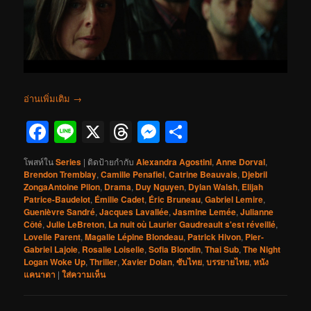
อ่านเพิ่มเติม
→
Facebook
Line
X
Threads
Messenger
Share
โพสท์ใน
Series
|
ติดป้ายกำกับ
Alexandra Agostini
,
Anne Dorval
,
Brendon Tremblay
,
Camille Penafiel
,
Catrine Beauvais
,
Djebril
ZongaAntoine Pilon
,
Drama
,
Duy Nguyen
,
Dylan Walsh
,
Elijah
Patrice-Baudelot
,
Émilie Cadet
,
Éric Bruneau
,
Gabriel Lemire
,
Guenièvre Sandré
,
Jacques Lavallée
,
Jasmine Lemée
,
Julianne
Côté
,
Julie LeBreton
,
La nuit où Laurier Gaudreault s'est réveillé
,
Lovelie Parent
,
Magalie Lépine Blondeau
,
Patrick Hivon
,
Pier-
Gabriel Lajoie
,
Rosalie Loiselle
,
Sofia Blondin
,
Thai Sub
,
The Night
Logan Woke Up
,
Thriller
,
Xavier Dolan
,
ซับไทย
,
บรรยายไทย
,
หนัง
แคนาดา
|
ใส่ความเห็น