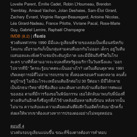
Lovelie Parent, Émilie Cadet, Robin L’Houmeau, Brendon
Tremblay, Arnaud Vachon, Jolan Deshaies, Sam-Éloi Girard,
Zachary Évrard, Virginie Ranger-Beauregard, Antoine Nicolas,
Léa Girard-Nadeau, France Pilotte, Viviane Pacal, Rose-Marie
Guy, Gabriel Lemire, Raphaël Champagne
IMDB (8.2)
|
เรื่องย่อ
ช่วงต้นทศวรรษ 1990 มีมี่และจูเลียนพี่ชายของเธอเป็นเพื่อนสนิทกับ
โลแกน เมื่อรวมกันก็เป็นกลุ่มสามคนที่แยกกันไม่ออก เด็กๆ อยู่ในทีม
เบสบอลและเพิ่งคว้าแชมป์ระดับภูมิภาค และมีมี่ฝันถึงชีวิตในโรง
ละคร บางทีทั้งสามอาจจะจบลงที่สหรัฐอเมริกาในวันหนึ่งและ “ออก
ไปจากที่นี่” ใครจะรู้อนาคตจะเป็นอย่างไร? แต่ในเดือนตุลาคม 1991
เกิดเหตุการณ์ที่ไม่สามารถบรรยาย ทั้งสองครอบครัวแตกสลาย คนทั้ง
หมู่บ้านรู้ ไม่มีอะไรจะเหมือนเดิมอีกต่อไป 30 ปีต่อมา มีมี่ได้กลาย
เป็นนักธนาวิทยาที่มีชื่อเสียง และเดินทางกลับบ้านเพื่อจัดการศพแม่
ของเธอ ตามที่มีการร้องขอในพินัยกรรม เธอได้กลับมาพบกับพี่น้องที่
ห่างเหินกันอีกครั้งซึ่งถูกทิ้งไว้ข้างหลังเมื่อหลายสิบปีก่อน หลังจากนั้น
ไม่นาน ความลับและความเคียดแค้นที่ฝังลึกในอดีตก็กลับมาอีกครั้ง
ส่งผลให้พวกเขาต้องแสวงหาการปรองดองอย่างไม่หยุดหย่อน
ตอนที่ 4
บ่วงพันรอบจูเลียนแน่นขึ้น ขณะที่ช็องตาลต้องการคำตอบ