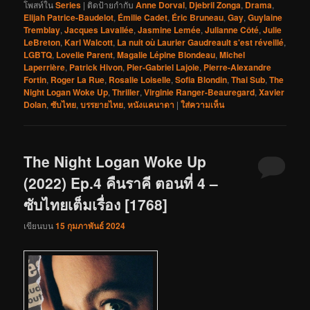
โพสท์ใน
Series
|
ติดป้ายกำกับ
Anne Dorval
,
Djebril Zonga
,
Drama
,
Elijah Patrice-Baudelot
,
Émilie Cadet
,
Éric Bruneau
,
Gay
,
Guylaine
Tremblay
,
Jacques Lavallée
,
Jasmine Lemée
,
Julianne Côté
,
Julie
LeBreton
,
Karl Walcott
,
La nuit où Laurier Gaudreault s'est réveillé
,
LGBTQ
,
Lovelie Parent
,
Magalie Lépine Blondeau
,
Michel
Laperrière
,
Patrick Hivon
,
Pier-Gabriel Lajoie
,
Pierre-Alexandre
Fortin
,
Roger La Rue
,
Rosalie Loiselle
,
Sofia Blondin
,
Thai Sub
,
The
Night Logan Woke Up
,
Thriller
,
Virginie Ranger-Beauregard
,
Xavier
Dolan
,
ซับไทย
,
บรรยายไทย
,
หนังแคนาดา
|
ใส่ความเห็น
The Night Logan Woke Up
(2022) Ep.4 คืนราคี ตอนที่ 4 –
ซับไทยเต็มเรื่อง [1768]
เขียนบน
15 กุมภาพันธ์ 2024