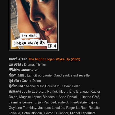
ตอนที่ 4 ของ
The Night Logan Woke Up (2022)
แนวซีรีส์ :
Drama, Thriller
ซีรีส์ประเทศแคนาดา
ชื่อต้นฉบับ :
La nuit où Laurier Gaudreault s’est réveillé
ผู้กำกับ :
Xavier Dolan
ผู้เขียนบท :
Michel Marc Bouchard, Xavier Dolan
นักแสดง :
Julie LeBreton, Patrick Hivon, Éric Bruneau, Xavier
Dolan, Magalie Lépine Blondeau, Anne Dorval, Julianne Côté,
Jasmine Lemée, Elijah Patrice-Baudelot, Pier-Gabriel Lajoie,
Guylaine Tremblay, Jacques Lavallée, Roger La Rue, Rosalie
Loiselle, Sofia Blondin, Devon O’Connor, Michel Laperrière,