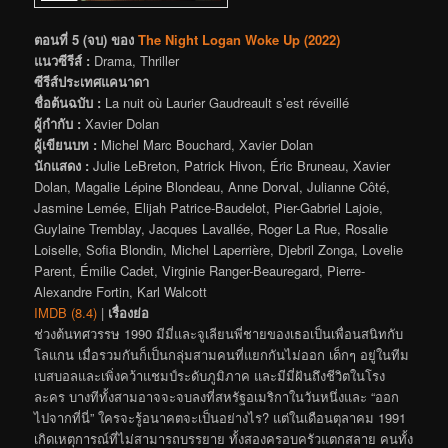
ตอนที่ 5 (จบ) ของ
The Night Logan Woke Up (2022)
แนวซีรีส์ :
Drama, Thriller
ซีรีส์ประเทศแคนาดา
ชื่อต้นฉบับ :
La nuit où Laurier Gaudreault s’est réveillé
ผู้กำกับ :
Xavier Dolan
ผู้เขียนบท :
Michel Marc Bouchard, Xavier Dolan
นักแสดง :
Julie LeBreton, Patrick Hivon, Éric Bruneau, Xavier
Dolan, Magalie Lépine Blondeau, Anne Dorval, Julianne Côté,
Jasmine Lemée, Elijah Patrice-Baudelot, Pier-Gabriel Lajoie,
Guylaine Tremblay, Jacques Lavallée, Roger La Rue, Rosalie
Loiselle, Sofia Blondin, Michel Laperrière, Djebril Zonga, Lovelie
Parent, Émilie Cadet, Virginie Ranger-Beauregard, Pierre-
Alexandre Fortin, Karl Walcott
IMDB (8.4)
|
เรื่องย่อ
ช่วงต้นทศวรรษ 1990 มีมี่และจูเลียนพี่ชายของเธอเป็นเพื่อนสนิทกับ
โลแกน เมื่อรวมกันก็เป็นกลุ่มสามคนที่แยกกันไม่ออก เด็กๆ อยู่ในทีม
เบสบอลและเพิ่งคว้าแชมป์ระดับภูมิภาค และมีมี่ฝันถึงชีวิตในโรง
ละคร บางทีทั้งสามอาจจะจบลงที่สหรัฐอเมริกาในวันหนึ่งและ “ออก
ไปจากที่นี่” ใครจะรู้อนาคตจะเป็นอย่างไร? แต่ในเดือนตุลาคม 1991
เกิดเหตุการณ์ที่ไม่สามารถบรรยาย ทั้งสองครอบครัวแตกสลาย คนทั้ง