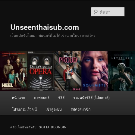
ข้าม
ข้าม
ไป
ไป
ค้นหา
ยัง
บทความ
เนื้อหา
รอง
Unseenthaisub.com
หลัก
เว็บแปลซับไทยภาพยนตร์ที่ไม่ได้เข้าฉายในประเทศไทย
เมนู
หน้าแรก
ภาพยนตร์
ซีรีส์
รวมหนังซีรีส์ (โปสเตอร์)
หลัก
โปรแกรมเร็วๆ นี้
เข้าสู่ระบบ
สมัครสมาชิก
คลังเก็บป้ายกำกับ:
SOFIA BLONDIN