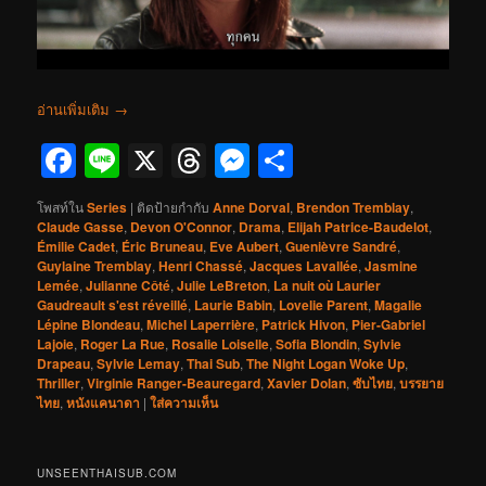
อ่านเพิ่มเติม
→
Facebook
Line
X
Threads
Messenger
Share
โพสท์ใน
Series
|
ติดป้ายกำกับ
Anne Dorval
,
Brendon Tremblay
,
Claude Gasse
,
Devon O'Connor
,
Drama
,
Elijah Patrice-Baudelot
,
Émilie Cadet
,
Éric Bruneau
,
Eve Aubert
,
Guenièvre Sandré
,
Guylaine Tremblay
,
Henri Chassé
,
Jacques Lavallée
,
Jasmine
Lemée
,
Julianne Côté
,
Julie LeBreton
,
La nuit où Laurier
Gaudreault s'est réveillé
,
Laurie Babin
,
Lovelie Parent
,
Magalie
Lépine Blondeau
,
Michel Laperrière
,
Patrick Hivon
,
Pier-Gabriel
Lajoie
,
Roger La Rue
,
Rosalie Loiselle
,
Sofia Blondin
,
Sylvie
Drapeau
,
Sylvie Lemay
,
Thai Sub
,
The Night Logan Woke Up
,
Thriller
,
Virginie Ranger-Beauregard
,
Xavier Dolan
,
ซับไทย
,
บรรยาย
ไทย
,
หนังแคนาดา
|
ใส่ความเห็น
UNSEENTHAISUB.COM