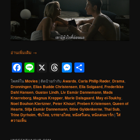
อ่านเพิ่มเติม
→
Facebook
Line
X
Threads
Messenger
Share
โพสท์ใน
Movies
|
ติดป้ายกำกับ
Awards
,
Carla Philip Røder
,
Drama
,
Dronningen
,
Elias Budde Christensen
,
Ella Solgaard
,
Frederikke
Dahl Hansen
,
Gustav Lindh
,
Liv Esmår Dannemann
,
Mads
Knarreborg
,
Magnus Krepper
,
Marie Dalsgaard
,
May el-Toukhy
,
Noel Bouhon Kiertzner
,
Peter Khouri
,
Preben Kristensen
,
Queen of
Hearts
,
Silja Esmår Dannemann
,
Stine Gyldenkerne
,
Thai Sub
,
Trine Dyrholm
,
ซับไทย
,
บรรยายไทย
,
หนังสวีเดน
,
หนังเดนมาร์ก
|
ใส่
ความเห็น