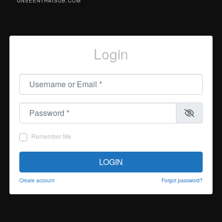
UNSEENTHAISUB.COM
Login
Username or Email
*
Password
*
Remember Me
LOGIN
Create account
Forgot password?