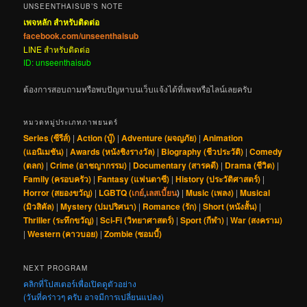
UNSEENTHAISUB’S NOTE
เพจหลัก สำหรับติดต่อ
facebook.com/unseenthaisub
LINE สำหรับติดต่อ
ID: unseenthaisub
ต้องการสอบถามหรือพบปัญหาบนเว็บแจ้งได้ที่เพจหรือไลน์เลยครับ
หมวดหมู่ประเภทภาพยนตร์
Series (ซีรีส์)
|
Action (บู๊)
|
Adventure (ผจญภัย)
|
Animation
(แอนิเมชัน)
|
Awards (หนังชิงรางวัล)
|
Biography (ชีวประวัติ)
|
Comedy
(ตลก)
|
Crime (อาชญากรรม)
|
Documentary (สารคดี)
|
Drama (ชีวิต)
|
Family (ครอบครัว)
|
Fantasy (แฟนตาซี)
|
History (ประวัติศาสตร์)
|
Horror (สยองขวัญ)
|
LGBTQ (
เกย์
,
เลสเบี้ยน
)
|
Music (เพลง)
|
Musical
(มิวสิคัล)
|
Mystery (ปมปริศนา)
|
Romance (รัก)
|
Short (หนังสั้น)
|
Thriller (ระทึกขวัญ)
|
Sci-Fi (วิทยาศาสตร์)
|
Sport (กีฬา)
|
War (สงคราม)
|
Western (คาวบอย)
|
Zombie (ซอมบี้)
NEXT PROGRAM
คลิกที่โปสเตอร์เพื่อเปิดดูตัวอย่าง
(วันที่คร่าวๆ ครับ อาจมีการเปลี่ยนแปลง)