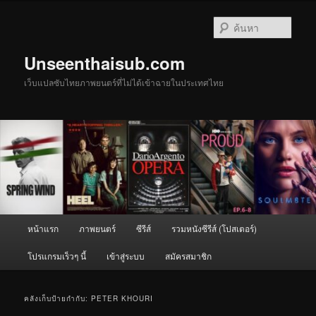
ข้าม
ข้าม
ไป
ไป
ค้นหา
ยัง
บทความ
เนื้อหา
รอง
Unseenthaisub.com
หลัก
เว็บแปลซับไทยภาพยนตร์ที่ไม่ได้เข้าฉายในประเทศไทย
เมนู
หน้าแรก
ภาพยนตร์
ซีรีส์
รวมหนังซีรีส์ (โปสเตอร์)
หลัก
โปรแกรมเร็วๆ นี้
เข้าสู่ระบบ
สมัครสมาชิก
คลังเก็บป้ายกำกับ:
PETER KHOURI