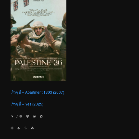
เร็วๆ นี้ – Apartment 1303 (2007)
เร็วๆ นี้ – Yes (2025)
☀︎ ☽ ❁ ✾ ❀ ✿
✤ ♣︎ ♧ ☘︎