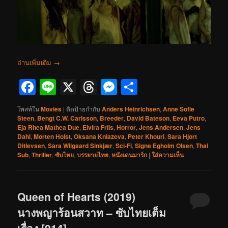
อ่านเพิ่มเติม
→
Facebook
Line
X
Threads
Messenger
Share
โพสท์ใน
Movies
|
ติดป้ายกำกับ
Anders Heinrichsen
,
Anne Sofie
Steen
,
Bengt C.W. Carlsson
,
Breeder
,
David Bateson
,
Eeva Putro
,
Eja Rhea Mathea Due
,
Elvira Friis
,
Horror
,
Jens Andersen
,
Jens
Dahl
,
Morten Holst
,
Oksana Kniazeva
,
Peter Khouri
,
Sara Hjort
Ditlevsen
,
Sara Wilgaard Sinkjær
,
Sci-Fi
,
Signe Egholm Olsen
,
Thai
Sub
,
Thriller
,
ซับไทย
,
บรรยายไทย
,
หนังเดนมาร์ก
|
ใส่ความเห็น
Queen of Hearts (2019)
นางพญาร้อนสวาท – ซับไทยเต็ม