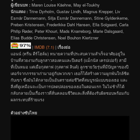
ผู้เขียนบท :
Maren Louise Käehne, May el-Toukhy
นักแสดง :
Trine Dyrholm, Gustav Lindh, Magnus Krepper, Liv
Esmår Dannemann, Silja Esmår Dannemann, Stine Gyldenkerne,
Preben Kristensen, Frederikke Dahl Hansen, Ella Solgaard, Carla
Philip Røder, Peter Khouri, Mads Knarreborg, Marie Dalsgaard,
Elias Budde Christensen, Noel Bouhon Kiertzner
|
IMDB (7.1)
|
เรื่องย่อ
แอนน์ (ทรีน ดีร์โฮล์ม) ทนายความที่ประสบความสำเร็จอาศัยอยู่ใน
บ้านที่สวยงามกับลูกสาวสองคนและปีเตอร์ (แม็กนัส เครปเปอร์) สามี
ที่เป็นหมอ แต่เมื่อกุสตาฟ (กุสตาฟ ลินด์) ลูกชายวัยรุ่นที่มีปัญหาของปี
เตอร์จากภรรยาเก่ามาอยู่กับพวกเขา เธอก็ได้สร้างความผูกพันใกล้ชิด
กับเขา ซึ่งมันได้กลายเป็นอันตรายต่อชีวิตที่สมบูรณ์แบบของเธอ และ
สิ่งที่ดูเหมือนจะเป็นการปลดปล่อยของเธอในตอนแรก ในไม่ช้าก็ได้
กลับกลายเป็นเรื่องราวที่สั่นคลอนชีวิตและสิ่งที่ต้องรับผิดชอบพร้อมกับ
ผลกระทบที่ร้ายแรง
ตัวอย่างซับไทย