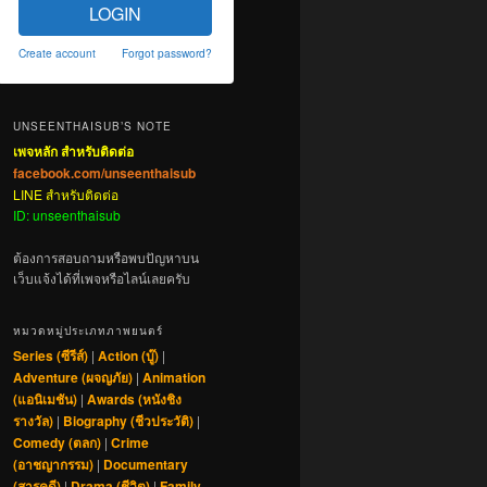
LOGIN
Create account
Forgot password?
UNSEENTHAISUB’S NOTE
เพจหลัก สำหรับติดต่อ
facebook.com/unseenthaisub
LINE สำหรับติดต่อ
ID: unseenthaisub
ต้องการสอบถามหรือพบปัญหาบน
เว็บแจ้งได้ที่เพจหรือไลน์เลยครับ
หมวดหมู่ประเภทภาพยนตร์
Series (ซีรีส์)
|
Action (บู๊)
|
Adventure (ผจญภัย)
|
Animation
(แอนิเมชัน)
|
Awards (หนังชิง
รางวัล)
|
Biography (ชีวประวัติ)
|
Comedy (ตลก)
|
Crime
(อาชญากรรม)
|
Documentary
(สารคดี)
|
Drama (ชีวิต)
|
Family