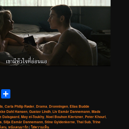
reads
Messenger
Share
ds
,
Carla Philip Røder
,
Drama
,
Dronningen
,
Elias Budde
ikke Dahl Hansen
,
Gustav Lindh
,
Liv Esmår Dannemann
,
Mads
e Dalsgaard
,
May el-Toukhy
,
Noel Bouhon Kiertzner
,
Peter Khouri
,
s
,
Silja Esmår Dannemann
,
Stine Gyldenkerne
,
Thai Sub
,
Trine
ีเดน
,
หนังเดนมาร์ก
|
ใส่ความเห็น