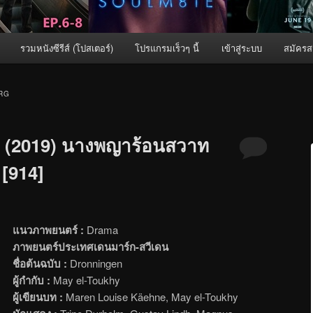
รวมหนังซีรีส์ (โปสเตอร์)
โปรแกรมเร็วๆ นี้
เข้าสู่ระบบ
สมัครส
RG
s (2019) นางพญาร้อนสวาท
 [914]
แนวภาพยนตร์ :
Drama
ภาพยนตร์ประเทศเดนมาร์ก-สวีเดน
ชื่อต้นฉบับ :
Dronningen
ผู้กำกับ :
May el-Toukhy
ผู้เขียนบท :
Maren Louise Käehne, May el-Toukhy