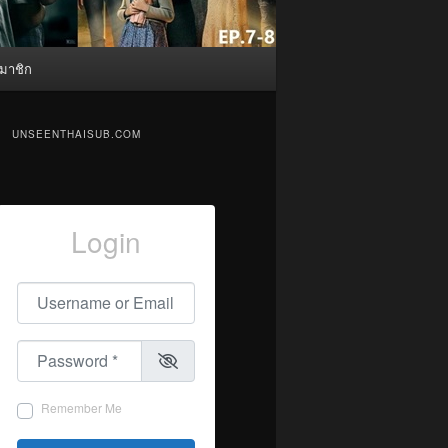
มาชิก
UNSEENTHAISUB.COM
Login
Username or Email
*
Password
*
Remember Me