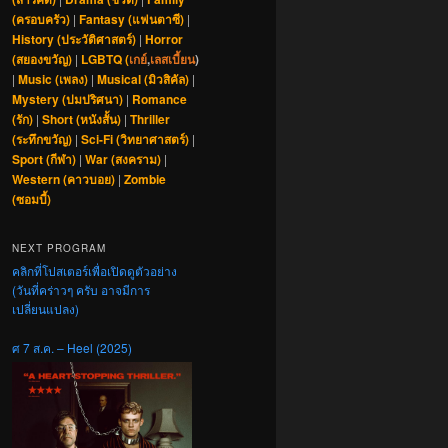
(ครอบครัว)
|
Fantasy (แฟนตาซี)
|
History (ประวัติศาสตร์)
|
Horror
(สยองขวัญ)
|
LGBTQ (
เกย์
,
เลสเบี้ยน
)
|
Music (เพลง)
|
Musical (มิวสิคัล)
|
Mystery (ปมปริศนา)
|
Romance
(รัก)
|
Short (หนังสั้น)
|
Thriller
(ระทึกขวัญ)
|
Sci-Fi (วิทยาศาสตร์)
|
Sport (กีฬา)
|
War (สงคราม)
|
Western (คาวบอย)
|
Zombie
(ซอมบี้)
NEXT PROGRAM
คลิกที่โปสเตอร์เพื่อเปิดดูตัวอย่าง
(วันที่คร่าวๆ ครับ อาจมีการ
เปลี่ยนแปลง)
ศ 7 ส.ค. – Heel (2025)