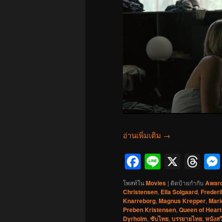
อ่านเพิ่มเติม
→
Facebook
Line
X
Th
โพสท์ใน
Movies
|
ติดป้ายกำกับ
Awar
Christensen
,
Ella Solgaard
,
Freder
Knarreborg
,
Magnus Krepper
,
Mari
Preben Kristensen
,
Queen of Heart
Dyrholm
,
ซับไทย
,
บรรยายไทย
,
หนังสว