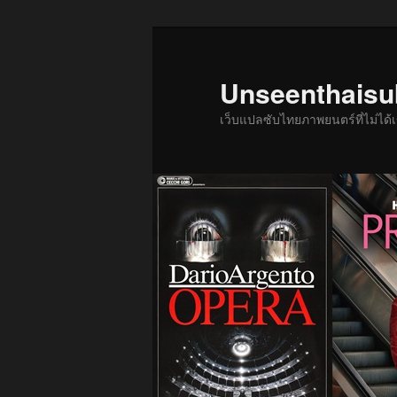
ข้าม
ข้าม
ไป
ไป
ยัง
บทความ
Unseenthais
เนื้อหา
รอง
เว็บแปลซับไทยภาพยนตร์ที่ไม่ไ
หลัก