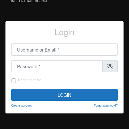
UNSEENTHAISUB.COM
Login
Username or Email
*
Password
*
Remember Me
LOGIN
Create account
Forgot password?