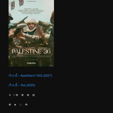
เร็วๆ นี้ – Apartment 1303 (2007)
เร็วๆ นี้ – Yes (2025)
☀︎ ☽ ❁ ✾ ❀ ✿
✤ ♣︎ ♧ ☘︎