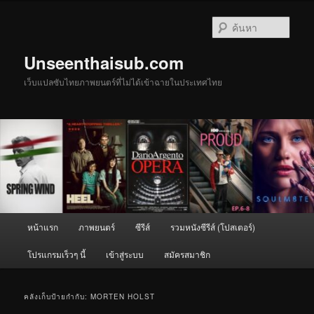
ข้าม
ข้าม
ไป
ไป
ค้นหา
ยัง
บทความ
เนื้อหา
รอง
Unseenthaisub.com
หลัก
เว็บแปลซับไทยภาพยนตร์ที่ไม่ได้เข้าฉายในประเทศไทย
เมนู
หน้าแรก
ภาพยนตร์
ซีรีส์
รวมหนังซีรีส์ (โปสเตอร์)
หลัก
โปรแกรมเร็วๆ นี้
เข้าสู่ระบบ
สมัครสมาชิก
คลังเก็บป้ายกำกับ:
MORTEN HOLST