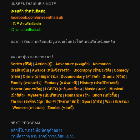
UNSEENTHAISUB’S NOTE
เพจหลัก สำหรับติดต่อ
facebook.com/unseenthaisub
LINE สำหรับติดต่อ
ID: unseenthaisub
ต้องการสอบถามหรือพบปัญหาบนเว็บแจ้งได้ที่เพจหรือไลน์เลยครับ
หมวดหมู่ประเภทภาพยนตร์
Series (ซีรีส์)
|
Action (บู๊)
|
Adventure (ผจญภัย)
|
Animation
(แอนิเมชัน)
|
Awards (หนังชิงรางวัล)
|
Biography (ชีวประวัติ)
|
Comedy
(ตลก)
|
Crime (อาชญากรรม)
|
Documentary (สารคดี)
|
Drama (ชีวิต)
|
Family (ครอบครัว)
|
Fantasy (แฟนตาซี)
|
History (ประวัติศาสตร์)
|
Horror (สยองขวัญ)
|
LGBTQ (
เกย์
,
เลสเบี้ยน
)
|
Music (เพลง)
|
Musical
(มิวสิคัล)
|
Mystery (ปมปริศนา)
|
Romance (รัก)
|
Short (หนังสั้น)
|
Thriller (ระทึกขวัญ)
|
Sci-Fi (วิทยาศาสตร์)
|
Sport (กีฬา)
|
War (สงคราม)
|
Western (คาวบอย)
|
Zombie (ซอมบี้)
NEXT PROGRAM
คลิกที่โปสเตอร์เพื่อเปิดดูตัวอย่าง
(วันที่คร่าวๆ ครับ อาจมีการเปลี่ยนแปลง)