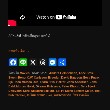
ภาพแคป
(คลิกเพื่อดูขนาดจริง)
อ่านเพิ่มเติม
→
Facebook
Line
X
Threads
Messenger
Share
โพสท์ใน
Movies
|
ติดป้ายกำกับ
Anders Heinrichsen
,
Anne Sofie
Steen
,
Bengt C.W. Carlsson
,
Breeder
,
David Bateson
,
Eeva Putro
,
Eja Rhea Mathea Due
,
Elvira Friis
,
Horror
,
Jens Andersen
,
Jens
Dahl
,
Morten Holst
,
Oksana Kniazeva
,
Peter Khouri
,
Sara Hjort
Ditlevsen
,
Sara Wilgaard Sinkjær
,
Sci-Fi
,
Signe Egholm Olsen
,
Thai
Sub
,
Thriller
,
ซับไทย
,
บรรยายไทย
,
หนังเดนมาร์ก
|
ใส่ความเห็น