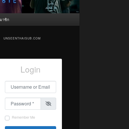
มาชิก
UNSEENTHAISUB.COM
Login
Username or Email
*
Password
*
Remember Me