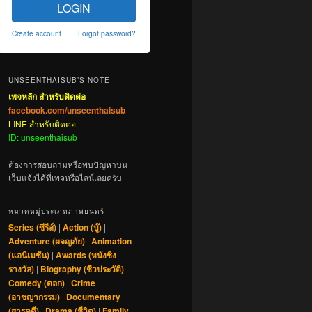
LOGIN
Create account
Forgot password?
UNSEENTHAISUB’S NOTE
เพจหลัก สำหรับติดต่อ
facebook.com/unseenthaisub
LINE สำหรับติดต่อ
ID: unseenthaisub
ต้องการสอบถามหรือพบปัญหาบน
เว็บแจ้งได้ที่เพจหรือไลน์เลยครับ
หมวดหมู่ประเภทภาพยนตร์
Series (ซีรีส์)
|
Action (บู๊)
|
Adventure (ผจญภัย)
|
Animation
(แอนิเมชัน)
|
Awards (หนังชิง
รางวัล)
|
Biography (ชีวประวัติ)
|
Comedy (ตลก)
|
Crime
(อาชญากรรม)
|
Documentary
(สารคดี)
|
Drama (ชีวิต)
|
Family