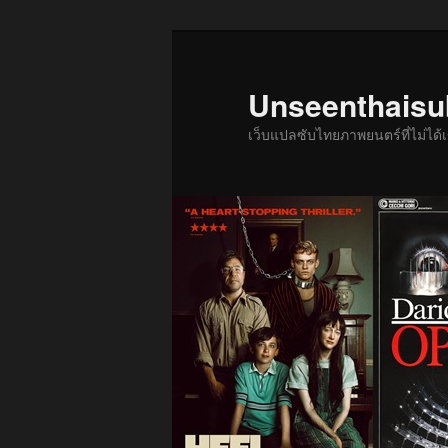
ข้าม
ข้าม
ไป
ไป
ยัง
บทความ
Unseenthais
เนื้อหา
รอง
เว็บแปลซับไทยภาพยนตร์ที่ไม่ไ
หลัก