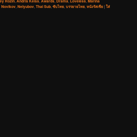
ey Rozin
,
Andris Keišs
,
Awards
,
Drama
,
Loveless
,
Marina
 Novikov
,
Nelyubov
,
Thai Sub
,
ซับไทย
,
บรรยายไทย
,
หนังรัสเซีย
|
ใส่