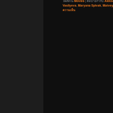
โพสท์ใน
Movies
|
ติดป้ายกำกับ
Aleks
Vasilyeva
,
Maryana Spivak
,
Matvey
ความเห็น