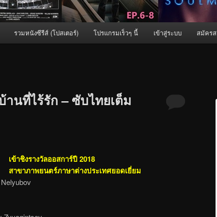
รวมหนังซีรีส์ (โปสเตอร์)
โปรแกรมเร็วๆ นี้
เข้าสู่ระบบ
สมัครส
้านที่ไร้รัก – ซับไทยเต็ม
เข้าชิงรางวัลออสการ์ปี 2018
สาขาภาพยนตร์ภาษาต่างประเทศยอดเยี่ยม
Nelyubov
y Zvyagintsev