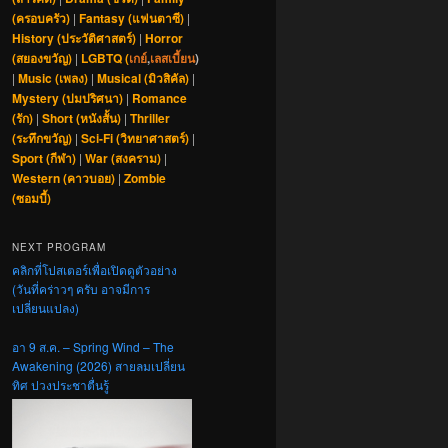
(ครอบครัว)
|
Fantasy (แฟนตาซี)
|
History (ประวัติศาสตร์)
|
Horror
(สยองขวัญ)
|
LGBTQ (
เกย์
,
เลสเบี้ยน
)
|
Music (เพลง)
|
Musical (มิวสิคัล)
|
Mystery (ปมปริศนา)
|
Romance
(รัก)
|
Short (หนังสั้น)
|
Thriller
(ระทึกขวัญ)
|
Sci-Fi (วิทยาศาสตร์)
|
Sport (กีฬา)
|
War (สงคราม)
|
Western (คาวบอย)
|
Zombie
(ซอมบี้)
NEXT PROGRAM
คลิกที่โปสเตอร์เพื่อเปิดดูตัวอย่าง
(วันที่คร่าวๆ ครับ อาจมีการ
เปลี่ยนแปลง)
อา 9 ส.ค. – Spring Wind – The
Awakening (2026) สายลมเปลี่ยน
ทิศ ปวงประชาตื่นรู้