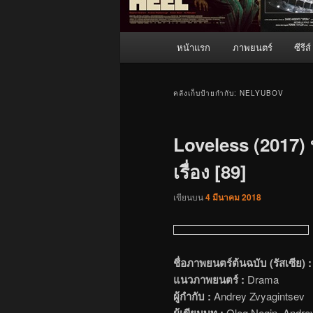
เมนู
หน้าแรก
ภาพยนตร์
ซีรีส์
หลัก
คลังเก็บป้ายกำกับ:
NELYUBOV
Loveless (2017) บ
เรื่อง [89]
เขียนบน
4 มีนาคม 2018
ชื่อภาพยนตร์ต้นฉบับ (รัสเซีย) :
แนวภาพยนตร์ :
Drama
ผู้กำกับ :
Andrey Zvyagintsev
ผู้เขียนบท :
Oleg Negin, Andre