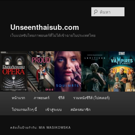
ข้าม
ข้าม
ไป
ไป
ค้นหา
ยัง
บทความ
เนื้อหา
รอง
Unseenthaisub.com
หลัก
เว็บแปลซับไทยภาพยนตร์ที่ไม่ได้เข้าฉายในประเทศไทย
เมนู
หน้าแรก
ภาพยนตร์
ซีรีส์
รวมหนังซีรีส์ (โปสเตอร์)
หลัก
โปรแกรมเร็วๆ นี้
เข้าสู่ระบบ
สมัครสมาชิก
คลังเก็บป้ายกำกับ:
MIA WASIKOWSKA