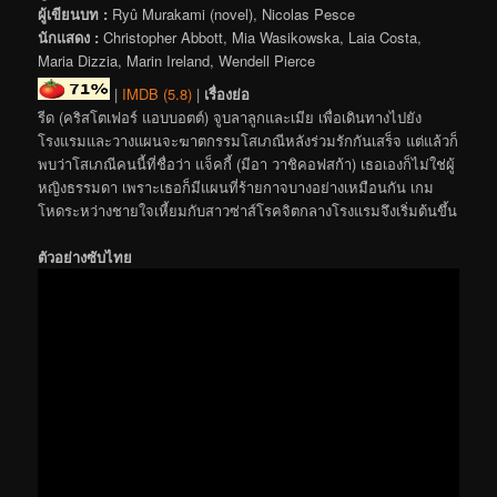
ผู้เขียนบท :
Ryû Murakami (novel), Nicolas Pesce
นักแสดง :
Christopher Abbott, Mia Wasikowska, Laia Costa,
Maria Dizzia, Marin Ireland, Wendell Pierce
|
IMDB (5.8)
|
เรื่องย่อ
รีด (คริสโตเฟอร์ แอบบอตต์) จูบลาลูกและเมีย เพื่อเดินทางไปยัง
โรงแรมและวางแผนจะฆาตกรรมโสเภณีหลังร่วมรักกันเสร็จ แต่แล้วก็
พบว่าโสเภณีคนนี้ที่ชื่อว่า แจ็คกี้ (มีอา วาชิคอฟสก้า) เธอเองก็ไม่ใช่ผู้
หญิงธรรมดา เพราะเธอก็มีแผนที่ร้ายกาจบางอย่างเหมือนกัน เกม
โหดระหว่างชายใจเหี้ยมกับสาวซ่าส์โรคจิตกลางโรงแรมจึงเริ่มต้นขึ้น
ตัวอย่างซับไทย