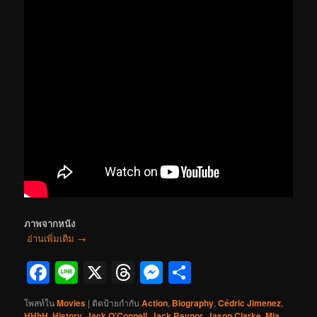
ภาพจากหนัง
อ่านเพิ่มเติม
→
Facebook
Line
X
Threads
Messenger
Share
โพสท์ใน
Movies
|
ติดป้ายกำกับ
Action
,
Biography
,
Cédric Jimenez
,
HHhH
,
History
,
Jack O'Connell
,
Jack Reynor
,
Jason Clarke
,
Mia