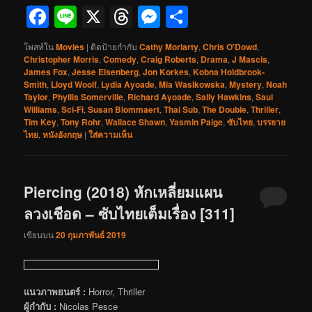
Facebook
Line
X
Threads
Messenger
Share
โพสท์ใน
Movies
|
ติดป้ายกำกับ
Cathy Moriarty
,
Chris O'Dowd
,
Christopher Morris
,
Comedy
,
Craig Roberts
,
Drama
,
J Mascis
,
James Fox
,
Jesse Eisenberg
,
Jon Korkes
,
Kobna Holdbrook-
Smith
,
Lloyd Woolf
,
Lydia Ayoade
,
Mia Wasikowska
,
Mystery
,
Noah
Taylor
,
Phyllis Somerville
,
Richard Ayoade
,
Sally Hawkins
,
Saul
Williams
,
Sci-Fi
,
Susan Blommaert
,
Thai Sub
,
The Double
,
Thriller
,
Tim Key
,
Tony Rohr
,
Wallace Shawn
,
Yasmin Paige
,
ซับไทย
,
บรรยาย
ไทย
,
หนังอังกฤษ
|
ใส่ความเห็น
Piercing (2018) หักเหลี่ยมแผน
ลวงเชือด – ซับไทยเต็มเรื่อง [311]
เขียนบน
20 กุมภาพันธ์ 2019
แนวภาพยนตร์ :
Horror, Thriller
ผู้กำกับ :
Nicolas Pesce