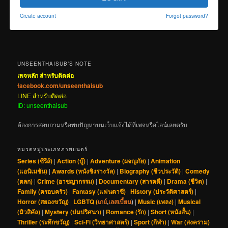
Create account
Forgot password?
UNSEENTHAISUB’S NOTE
เพจหลัก สำหรับติดต่อ
facebook.com/unseenthaisub
LINE สำหรับติดต่อ
ID: unseenthaisub
ต้องการสอบถามหรือพบปัญหาบนเว็บแจ้งได้ที่เพจหรือไลน์เลยครับ
หมวดหมู่ประเภทภาพยนตร์
Series (ซีรีส์)
|
Action (บู๊)
|
Adventure (ผจญภัย)
|
Animation
(แอนิเมชัน)
|
Awards (หนังชิงรางวัล)
|
Biography (ชีวประวัติ)
|
Comedy
(ตลก)
|
Crime (อาชญากรรม)
|
Documentary (สารคดี)
|
Drama (ชีวิต)
|
Family (ครอบครัว)
|
Fantasy (แฟนตาซี)
|
History (ประวัติศาสตร์)
|
Horror (สยองขวัญ)
|
LGBTQ (
เกย์
,
เลสเบี้ยน
)
|
Music (เพลง)
|
Musical
(มิวสิคัล)
|
Mystery (ปมปริศนา)
|
Romance (รัก)
|
Short (หนังสั้น)
|
Thriller (ระทึกขวัญ)
|
Sci-Fi (วิทยาศาสตร์)
|
Sport (กีฬา)
|
War (สงคราม)