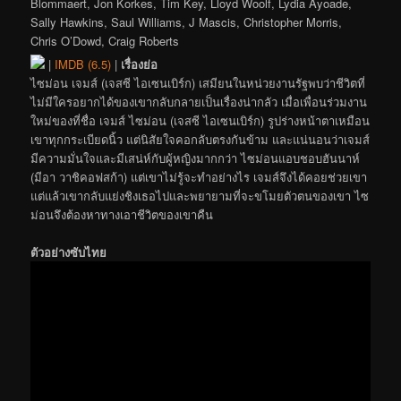
Blommaert, Jon Korkes, Tim Key, Lloyd Woolf, Lydia Ayoade,
Sally Hawkins, Saul Williams, J Mascis, Christopher Morris,
Chris O’Dowd, Craig Roberts
|
IMDB (6.5)
|
เรื่องย่อ
ไซม่อน เจมส์ (เจสซี ไอเซนเบิร์ก) เสมียนในหน่วยงานรัฐพบว่าชีวิตที่
ไม่มีใครอยากได้ของเขากลับกลายเป็นเรื่องน่ากลัว เมื่อเพื่อนร่วมงาน
ใหม่ของที่ชื่อ เจมส์ ไซม่อน (เจสซี ไอเซนเบิร์ก) รูปร่างหน้าตาเหมือน
เขาทุกกระเบียดนิ้ว แต่นิสัยใจคอกลับตรงกันข้าม และแน่นอนว่าเจมส์
มีความมั่นใจและมีเสน่ห์กับผู้หญิงมากกว่า ไซม่อนแอบชอบฮันนาห์
(มีอา วาชิคอฟสก้า) แต่เขาไม่รู้จะทำอย่างไร เจมส์จึงได้คอยช่วยเขา
แต่แล้วเขากลับแย่งชิงเธอไปและพยายามที่จะขโมยตัวตนของเขา ไซ
ม่อนจึงต้องหาทางเอาชีวิตของเขาคืน
ตัวอย่างซับไทย