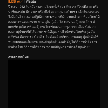
IMDB (6.4)
|
เรื่องย่อ
ปี ค.ศ. 1942 ในสมัยสงครามโลกครั้งที่สอง จักรวรรดิไรช์ที่สาม หรือ
นาซีเยอรมัน มีความรุ่งเรืองถึงขีดสุด กลุ่มต่อต้านชาวเช็กในลอนดอน
จึงตัดสินใจวางแผนปฏิบัติการทางทหารที่มีความกล้ามากที่สุด โดยได้
ส่งทหารหนุ่มสองนาย ยาน คูบิส (แจ็ค โอ คอนเนลล์) และ โยเซฟ
แกบชิก (แจ็ค เรย์เนอร์) กระโดดร่มลงนอกกรุงปราก เพื่อส่งไปลอบ
สังหารผู้นำนาซีที่ไร้ความปรานีที่สุดอย่างไรน์ฮาร์ด ไฮดริช (เจสัน
คล๊าร์ค) มือขวาของไฮน์ริช ฮิมม์เลอร์ (สตีเฟน เกรแฮม) ผู้ผลักดันให้
หน่วยเอสเอสแข็งแกร่ง และยังผู้คิดค้นคนสำคัญในวิธีการกำจัดชาว
ยิวทั่วยุโรป วิธีการที่เรียกว่า “การแก้ปัญหาชาวยิวครั้งสุดท้าย”
ตัวอย่างซับไทย