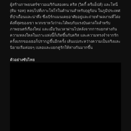
ผู้สร้างภาพยนตร์ชาวอเมริกันสองคน คริส (วิคกี้ ครีแย็ปส์) และโทนี่
(ทิม รอท) หลบไปที่เกาะโฟโรในตำนานสำหรับฤดูร้อน ในภูมิประเทศ
ที่ป่าเถื่อนและน่าทึ่ง ซึ่งเบิร์กแมนเคยอาศัยอยู่และถ่ายทำผลงานที่โด่ง
ดังที่สุดของเขา พวกเขาหวังว่าจะได้พบกับแรงบันดาลใจสำหรับ
ภาพยนตร์เรื่องใหม่ และเมื่อวันเวลาผ่านไปหลังจากการแยกห่างกัน
ความหลงใหลในเกาะแห่งนี้ก็เกิดขึ้นกับคริส และความทรงจำจากรัก
ครั้งแรกของเธอก็ปรากฏขึ้นอีกครั้ง เส้นแบ่งระหว่างความเป็นจริงและ
นิยายเริ่มค่อยๆ เบลอและแยกคู่รักให้ห่างกันมากขึ้น
ตัวอย่างซับไทย