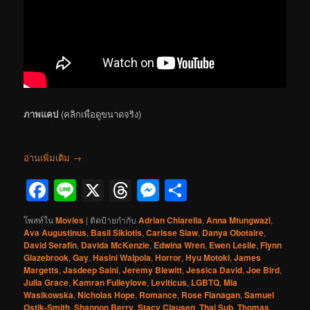
ภาพแคป
(คลิกเพื่อดูขนาดจริง)
อ่านเพิ่มเติม
→
Facebook
Line
X
Threads
Messenger
Share
โพสท์ใน
Movies
|
ติดป้ายกำกับ
Adrian Chiarella
,
Anna Mtungwazi
,
Ava Augustinus
,
Basil Sikiotis
,
Carisse Siaw
,
Danya Obotaire
,
David Serafin
,
Davida McKenzie
,
Edwina Wren
,
Ewen Leslie
,
Flynn
Glazebrook
,
Gay
,
Hasini Walpola
,
Horror
,
Hyu Motoki
,
James
Margetts
,
Jasdeep Saini
,
Jeremy Blewitt
,
Jessica David
,
Joe Bird
,
Julia Grace
,
Kamran Fulleylove
,
Leviticus
,
LGBTQ
,
Mia
Wasikowska
,
Nicholas Hope
,
Romance
,
Rose Flanagan
,
Samuel
Ostik-Smith
,
Shannon Berry
,
Stacy Clausen
,
Thai Sub
,
Thomas