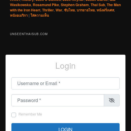
Wasikowska
,
Rosamund Pike
,
Stephen Graham
,
Thai Sub
,
The Man
with the Iron Heart
,
Thriller
,
War
,
ซับไทย
,
บรรยายไทย
,
หนังฝรั่งเศส
,
หนังอเมริกา
|
ใส่ความเห็น
UNSEENTHAISUB.COM
Login
Username or Email
*
Password
*
Remember Me
LOGIN