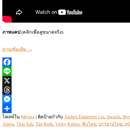
ภาพแคป
(คลิกเพื่อดูขนาดจริง)
อ่านเพิ่มเติม
→
Facebook
Line
X
Threads
Messenger
โพสท์ใน
Movies
|
ติดป้ายกำกับ
Anders Danielsen Lie
,
Awards
,
Ber
Share
Abreu
,
Thai Sub
,
Tim Roth
,
Vicky Krieps
,
ซับไทย
,
บรรยายไทย
,
หน