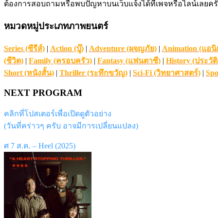
ต้องการสอบถามหรือพบปัญหาบนเว็บแจ้งได้ที่เพจหรือไลน์เลยคร
หมวดหมู่ประเภทภาพยนตร์
Series (ซีรีส์)
|
Action (บู๊)
|
Adventure (ผจญภัย)
|
Animation (แอนิ
(ชีวิต)
|
Family (ครอบครัว)
|
Fantasy (แฟนตาซี)
|
History (ประวัต
Short (หนังสั้น)
|
Thriller (ระทึกขวัญ)
|
Sci-Fi (วิทยาศาสตร์)
|
Spo
NEXT PROGRAM
คลิกที่โปสเตอร์เพื่อเปิดดูตัวอย่าง
(วันที่คร่าวๆ ครับ อาจมีการเปลี่ยนแปลง)
ศ 7 ส.ค. – Heel (2025)