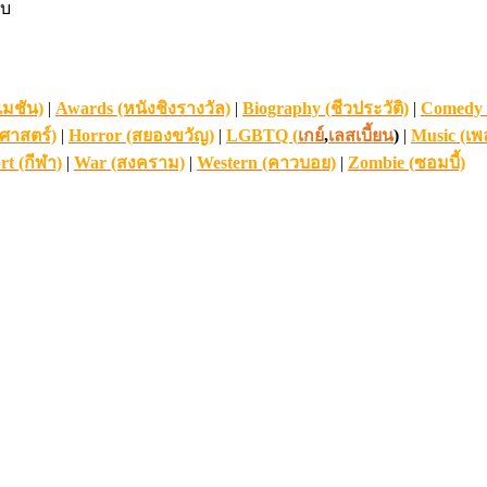
ับ
เมชัน)
|
Awards (หนังชิงรางวัล)
|
Biography (ชีวประวัติ)
|
Comedy 
ิศาสตร์)
|
Horror (สยองขวัญ)
|
LGBTQ (
เกย์
,
เลสเบี้ยน
)
|
Music (เพ
rt (กีฬา)
|
War (สงคราม)
|
Western (คาวบอย)
|
Zombie (ซอมบี้)