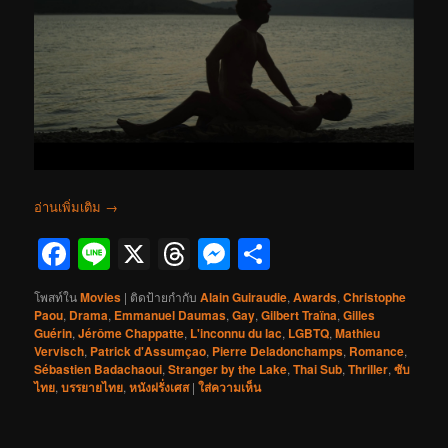
อ่านเพิ่มเติม
→
Facebook
Line
X
Threads
Messenger
Share
โพสท์ใน
Movies
|
ติดป้ายกำกับ
Alain Guiraudie
,
Awards
,
Christophe
Paou
,
Drama
,
Emmanuel Daumas
,
Gay
,
Gilbert Traïna
,
Gilles
Guérin
,
Jérôme Chappatte
,
L'inconnu du lac
,
LGBTQ
,
Mathieu
Vervisch
,
Patrick d'Assumçao
,
Pierre Deladonchamps
,
Romance
,
Sébastien Badachaoui
,
Stranger by the Lake
,
Thai Sub
,
Thriller
,
ซับ
ไทย
,
บรรยายไทย
,
หนังฝรั่งเศส
|
ใส่ความเห็น