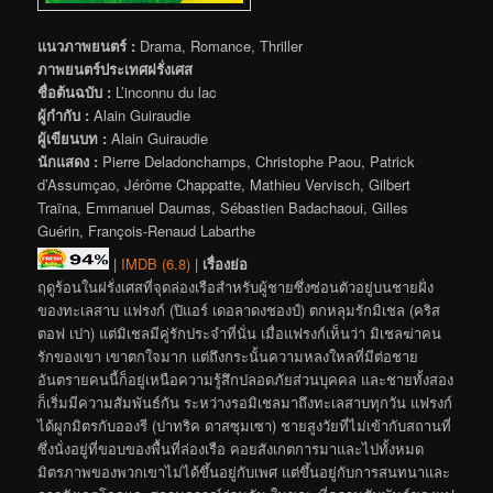
แนวภาพยนตร์ :
Drama, Romance, Thriller
ภาพยนตร์ประเทศฝรั่งเศส
ชื่อต้นฉบับ :
L’inconnu du lac
ผู้กำกับ :
Alain Guiraudie
ผู้เขียนบท :
Alain Guiraudie
นักแสดง :
Pierre Deladonchamps, Christophe Paou, Patrick
d’Assumçao, Jérôme Chappatte, Mathieu Vervisch, Gilbert
Traïna, Emmanuel Daumas, Sébastien Badachaoui, Gilles
Guérin, François-Renaud Labarthe
|
IMDB (6.8)
|
เรื่องย่อ
ฤดูร้อนในฝรั่งเศสที่จุดล่องเรือสำหรับผู้ชายซึ่งซ่อนตัวอยู่บนชายฝั่ง
ของทะเลสาบ แฟรงก์ (ปิแอร์ เดอลาดงชองป์) ตกหลุมรักมิเชล (คริส
ตอฟ เปา) แต่มิเชลมีคู่รักประจำที่นั่น เมื่อแฟรงก์เห็นว่า มิเชลฆ่าคน
รักของเขา เขาตกใจมาก แต่ถึงกระนั้นความหลงใหลที่มีต่อชาย
อันตรายคนนี้ก็อยู่เหนือความรู้สึกปลอดภัยส่วนบุคคล และชายทั้งสอง
ก็เริ่มมีความสัมพันธ์กัน ระหว่างรอมิเชลมาถึงทะเลสาบทุกวัน แฟรงก์
ได้ผูกมิตรกับอองรี (ปาทริค ดาสซุมเซา) ชายสูงวัยที่ไม่เข้ากับสถานที่
ซึ่งนั่งอยู่ที่ขอบของพื้นที่ล่องเรือ คอยสังเกตการมาและไปทั้งหมด
มิตรภาพของพวกเขาไม่ได้ขึ้นอยู่กับเพศ แต่ขึ้นอยู่กับการสนทนาและ