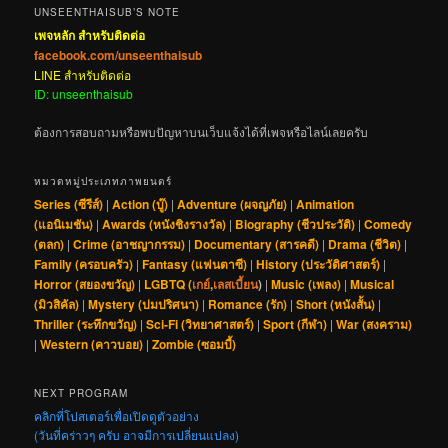
UNSEENTHAISUB’S NOTE
เพจหลัก สำหรับติดต่อ
facebook.com/unseenthaisub
LINE สำหรับติดต่อ
ID: unseenthaisub
ต้องการสอบถามหรือพบปัญหาบนเว็บแจ้งได้ที่เพจหรือไลน์เลยครับ
หมวดหมู่ประเภทภาพยนตร์
Series (ซีรีส์)
|
Action (บู๊)
|
Adventure (ผจญภัย)
|
Animation
(แอนิเมชัน)
|
Awards (หนังชิงรางวัล)
|
Biography (ชีวประวัติ)
|
Comedy
(ตลก)
|
Crime (อาชญากรรม)
|
Documentary (สารคดี)
|
Drama (ชีวิต)
|
Family (ครอบครัว)
|
Fantasy (แฟนตาซี)
|
History (ประวัติศาสตร์)
|
Horror (สยองขวัญ)
|
LGBTQ (
เกย์
,
เลสเบี้ยน
)
|
Music (เพลง)
|
Musical
(มิวสิคัล)
|
Mystery (ปมปริศนา)
|
Romance (รัก)
|
Short (หนังสั้น)
|
Thriller (ระทึกขวัญ)
|
Sci-Fi (วิทยาศาสตร์)
|
Sport (กีฬา)
|
War (สงคราม)
|
Western (คาวบอย)
|
Zombie (ซอมบี้)
NEXT PROGRAM
คลิกที่โปสเตอร์เพื่อเปิดดูตัวอย่าง
(วันที่คร่าวๆ ครับ อาจมีการเปลี่ยนแปลง)