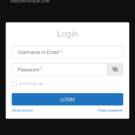
UNSEENTHAISUB.COM
Login
Username or Email
*
Password
*
Remember Me
LOGIN
Create account
Forgot password?