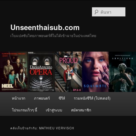
ข้าม
ข้าม
ไป
ไป
ค้นหา
ยัง
บทความ
เนื้อหา
รอง
Unseenthaisub.com
หลัก
เว็บแปลซับไทยภาพยนตร์ที่ไม่ได้เข้าฉายในประเทศไทย
เมนู
หน้าแรก
ภาพยนตร์
ซีรีส์
รวมหนังซีรีส์ (โปสเตอร์)
หลัก
โปรแกรมเร็วๆ นี้
เข้าสู่ระบบ
สมัครสมาชิก
คลังเก็บป้ายกำกับ:
MATHIEU VERVISCH