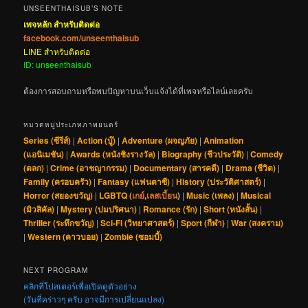
UNSEENTHAISUB’S NOTE
เพจหลัก สำหรับติดต่อ
facebook.com/unseenthaisub
LINE สำหรับติดต่อ
ID: unseenthaisub
ต้องการสอบถามหรือพบปัญหาบนเว็บแจ้งได้ที่เพจหรือไลน์เลยครับ
หมวดหมู่ประเภทภาพยนตร์
Series (ซีรีส์)
|
Action (บู๊)
|
Adventure (ผจญภัย)
|
Animation
(แอนิเมชัน)
|
Awards (หนังชิงรางวัล)
|
Biography (ชีวประวัติ)
|
Comedy
(ตลก)
|
Crime (อาชญากรรม)
|
Documentary (สารคดี)
|
Drama (ชีวิต)
|
Family (ครอบครัว)
|
Fantasy (แฟนตาซี)
|
History (ประวัติศาสตร์)
|
Horror (สยองขวัญ)
|
LGBTQ (
เกย์
,
เลสเบี้ยน
)
|
Music (เพลง)
|
Musical
(มิวสิคัล)
|
Mystery (ปมปริศนา)
|
Romance (รัก)
|
Short (หนังสั้น)
|
Thriller (ระทึกขวัญ)
|
Sci-Fi (วิทยาศาสตร์)
|
Sport (กีฬา)
|
War (สงคราม)
|
Western (คาวบอย)
|
Zombie (ซอมบี้)
NEXT PROGRAM
คลิกที่โปสเตอร์เพื่อเปิดดูตัวอย่าง
(วันที่คร่าวๆ ครับ อาจมีการเปลี่ยนแปลง)