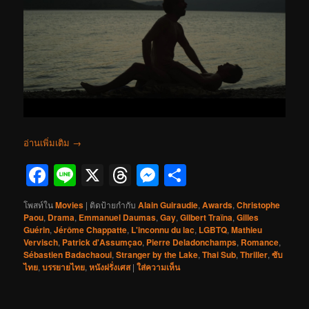
อ่านเพิ่มเติม
→
Facebook
Line
X
Threads
Messenger
Share
โพสท์ใน
Movies
|
ติดป้ายกำกับ
Alain Guiraudie
,
Awards
,
Christophe
Paou
,
Drama
,
Emmanuel Daumas
,
Gay
,
Gilbert Traïna
,
Gilles
Guérin
,
Jérôme Chappatte
,
L'inconnu du lac
,
LGBTQ
,
Mathieu
Vervisch
,
Patrick d'Assumçao
,
Pierre Deladonchamps
,
Romance
,
Sébastien Badachaoui
,
Stranger by the Lake
,
Thai Sub
,
Thriller
,
ซับ
ไทย
,
บรรยายไทย
,
หนังฝรั่งเศส
|
ใส่ความเห็น