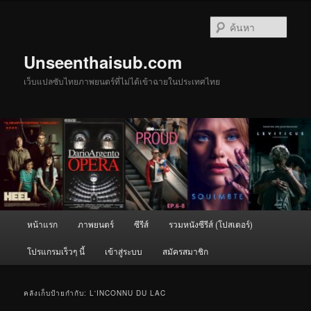
ข้าม
ข้าม
ไป
ไป
ค้นหา
ยัง
บทความ
เนื้อหา
รอง
Unseenthaisub.com
หลัก
เว็บแปลซับไทยภาพยนตร์ที่ไม่ได้เข้าฉายในประเทศไทย
เมนู
หน้าแรก
ภาพยนตร์
ซีรีส์
รวมหนังซีรีส์ (โปสเตอร์)
หลัก
โปรแกรมเร็วๆ นี้
เข้าสู่ระบบ
สมัครสมาชิก
คลังเก็บป้ายกำกับ:
L'INCONNU DU LAC