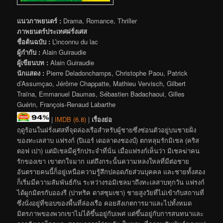
แนวภาพยนตร์ :
Drama, Romance, Thriller
ภาพยนตร์ประเทศฝรั่งเศส
ชื่อต้นฉบับ :
L’inconnu du lac
ผู้กำกับ :
Alain Guiraudie
ผู้เขียนบท :
Alain Guiraudie
นักแสดง :
Pierre Deladonchamps, Christophe Paou, Patrick
d’Assumçao, Jérôme Chappatte, Mathieu Vervisch, Gilbert
Traïna, Emmanuel Daumas, Sébastien Badachaoui, Gilles
Guérin, François-Renaud Labarthe
|
IMDB (6.8)
|
เรื่องย่อ
ฤดูร้อนในฝรั่งเศสที่จุดล่องเรือสำหรับผู้ชายซึ่งซ่อนตัวอยู่บนชายฝั่ง
ของทะเลสาบ แฟรงก์ (ปิแอร์ เดอลาดงชองป์) ตกหลุมรักมิเชล (คริส
ตอฟ เปา) แต่มิเชลมีคู่รักประจำที่นั่น เมื่อแฟรงก์เห็นว่า มิเชลฆ่าคน
รักของเขา เขาตกใจมาก แต่ถึงกระนั้นความหลงใหลที่มีต่อชาย
อันตรายคนนี้ก็อยู่เหนือความรู้สึกปลอดภัยส่วนบุคคล และชายทั้งสอง
ก็เริ่มมีความสัมพันธ์กัน ระหว่างรอมิเชลมาถึงทะเลสาบทุกวัน แฟรงก์
ได้ผูกมิตรกับอองรี (ปาทริค ดาสซุมเซา) ชายสูงวัยที่ไม่เข้ากับสถานที่
ซึ่งนั่งอยู่ที่ขอบของพื้นที่ล่องเรือ คอยสังเกตการมาและไปทั้งหมด
มิตรภาพของพวกเขาไม่ได้ขึ้นอยู่กับเพศ แต่ขึ้นอยู่กับการสนทนาและ