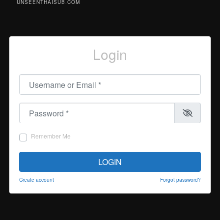
UNSEENTHAISUB.COM
Login
Username or Email
*
Password
*
Remember Me
LOGIN
Create account
Forgot password?