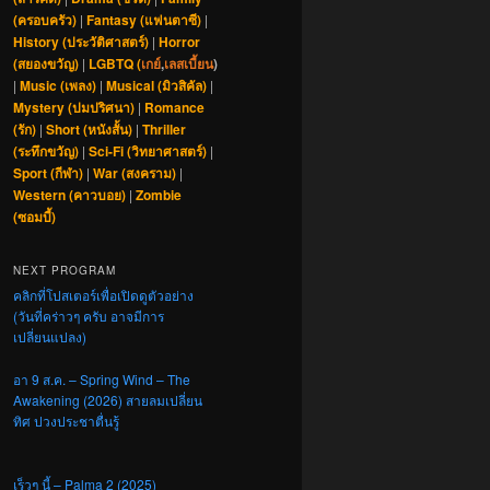
(ครอบครัว)
|
Fantasy (แฟนตาซี)
|
History (ประวัติศาสตร์)
|
Horror
(สยองขวัญ)
|
LGBTQ (
เกย์
,
เลสเบี้ยน
)
|
Music (เพลง)
|
Musical (มิวสิคัล)
|
Mystery (ปมปริศนา)
|
Romance
(รัก)
|
Short (หนังสั้น)
|
Thriller
(ระทึกขวัญ)
|
Sci-Fi (วิทยาศาสตร์)
|
Sport (กีฬา)
|
War (สงคราม)
|
Western (คาวบอย)
|
Zombie
(ซอมบี้)
NEXT PROGRAM
คลิกที่โปสเตอร์เพื่อเปิดดูตัวอย่าง
(วันที่คร่าวๆ ครับ อาจมีการ
เปลี่ยนแปลง)
อา 9 ส.ค. – Spring Wind – The
Awakening (2026) สายลมเปลี่ยน
ทิศ ปวงประชาตื่นรู้
เร็วๆ นี้ – Palma 2 (2025)