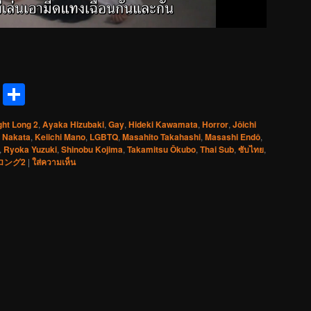
reads
Messenger
Share
ght Long 2
,
Ayaka Hizubaki
,
Gay
,
Hideki Kawamata
,
Horror
,
Jôichi
 Nakata
,
Keiichi Mano
,
LGBTQ
,
Masahito Takahashi
,
Masashi Endô
,
,
Ryoka Yuzuki
,
Shinobu Kojima
,
Takamitsu Ōkubo
,
Thai Sub
,
ซับไทย
,
ロング2
|
ใส่ความเห็น