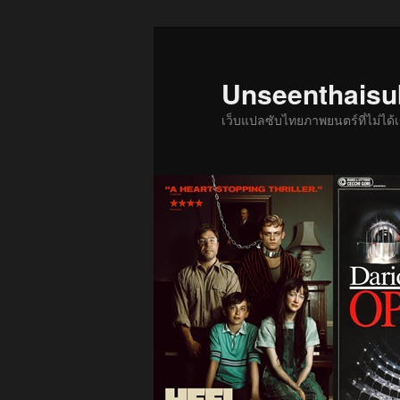
ข้าม
ข้าม
ไป
ไป
ยัง
บทความ
Unseenthais
เนื้อหา
รอง
เว็บแปลซับไทยภาพยนตร์ที่ไม่ไ
หลัก