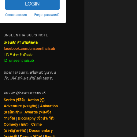
LOGIN
Create account
Forgot password?
UNSEENTHAISUB’S NOTE
เพจหลัก สำหรับติดต่อ
facebook.com/unseenthaisub
LINE สำหรับติดต่อ
ID: unseenthaisub
ต้องการสอบถามหรือพบปัญหาบน
เว็บแจ้งได้ที่เพจหรือไลน์เลยครับ
หมวดหมู่ประเภทภาพยนตร์
Series (ซีรีส์)
|
Action (บู๊)
|
Adventure (ผจญภัย)
|
Animation
(แอนิเมชัน)
|
Awards (หนังชิง
รางวัล)
|
Biography (ชีวประวัติ)
|
Comedy (ตลก)
|
Crime
(อาชญากรรม)
|
Documentary
(สารคดี)
|
Drama (ชีวิต)
|
Family