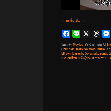
อ่านเพิ่มเติม
→
Facebook
Line
X
Th
โพสท์ใน
Movies
|
ติดป้ายกำกับ
All Ni
Shimoide
,
Katsuya Matsumura
,
Kei
Miroku Igarashi
,
Ooru naito rongu 2
บรรยายไทย
,
หนังญี่ปุ่น
,
オールナイト