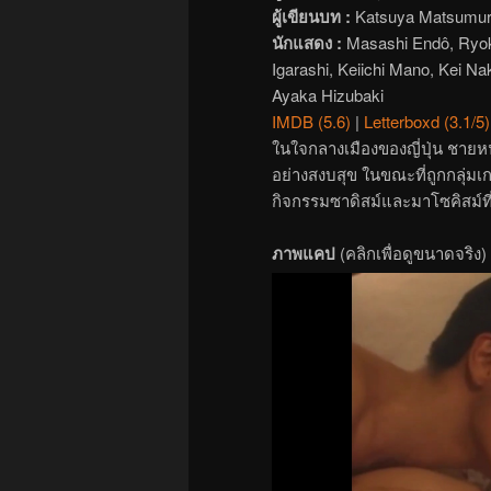
ผู้เขียนบท :
Katsuya Matsumu
นักแสดง :
Masashi Endô, Ryok
Igarashi, Keiichi Mano, Kei N
Ayaka Hizubaki
IMDB (5.6)
|
Letterboxd (3.1/5)
ในใจกลางเมืองของญี่ปุ่น ชายหนุ
อย่างสงบสุข ในขณะที่ถูกกลุ่มเ
กิจกรรมซาดิสม์และมาโซคิสม์ที
ภาพแคป
(คลิกเพื่อดูขนาดจริง)