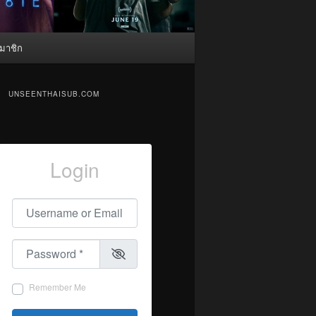
มาชิก
UNSEENTHAISUB.COM
Login
Username or Email
*
Password
*
Remember Me